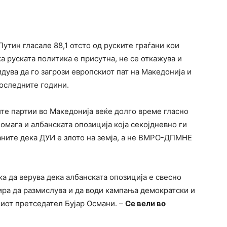
Путин гласале 88,1 отсто од руските граѓани кои
а руската политика е присутна, не се откажува и
дува да го загрози европскиот пат на Македонија и
последните години.
те партии во Македонија веќе долго време гласно
помага и албанската опозиција која секојдневно ги
аните дека ДУИ е злото на земја, а не ВМРО-ДПМНЕ
ка да верува дека албанската опозиција е свесно
лира да размислува и да води кампања демократски и
ниот претседател Бујар Османи. –
Се вели во