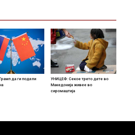
Трамп да ги подели
УНИЦЕФ: Секое трето дете во
на
Македонија живее во
сиромаштија