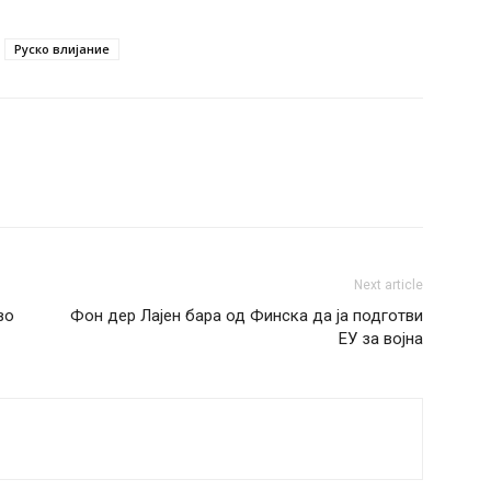
Руско влијание
Next article
во
Фон дер Лајен бара од Финска да ја подготви
ЕУ за војна