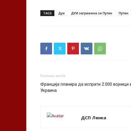
TAGS
Дуи
ДУИ загрижена за Путин
Путин
Previous article
Франција планира да испрати 2.000 војници 
Украина
ДСП Ленка