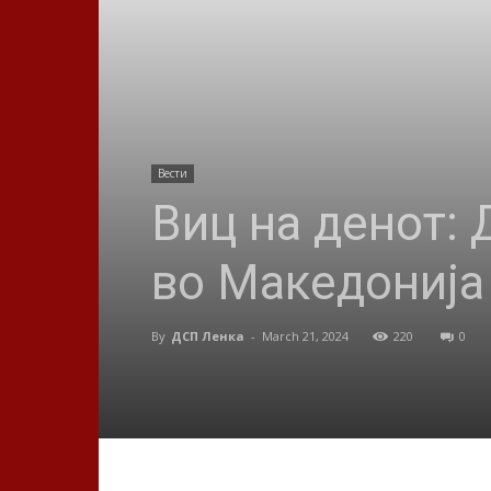
Вести
Виц на денот:
во Македонија
By
ДСП Ленка
-
March 21, 2024
220
0