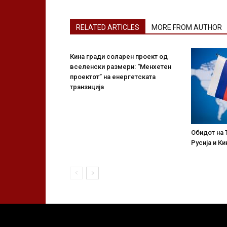
RELATED ARTICLES
MORE FROM AUTHOR
Кина гради соларен проект од
вселенски размери: “Менхетен
проектот” на енергетската
транзиција
Обидот на 
Русија и Ки