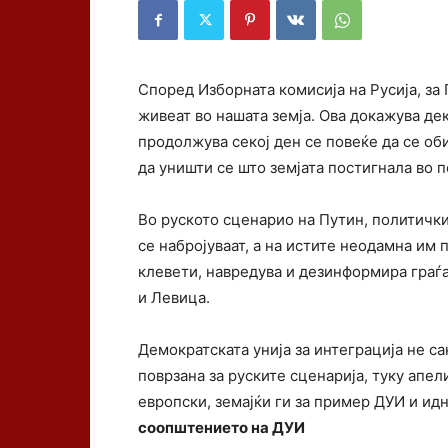
Според Изборната комисија на Русија, за 
живеат во нашата земја. Ова докажува дек
продолжува секој ден се повеќе да се оби
да уништи се што земјата постигнала во 
Во руското сценарио на Путин, политички
се набројуваат, а на истите неодамна им 
клевети, навредува и дезинформира граѓ
и Левица.
Демократската унија за интеграција не са
поврзана за руските сценарија, туку апе
европски, земајќи ги за пример ДУИ и ид
соопштението на ДУИ