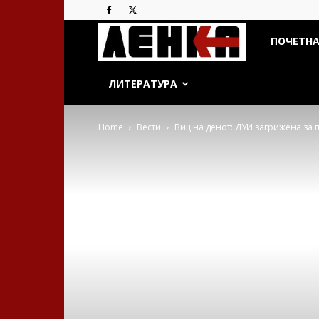
ДСП
ПОЧЕТН
Ленка
ЛИТЕРАТУРА
Home
Вести
Виц на денот: ДУИ загрижена за 