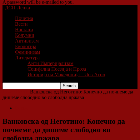
A password will be e-mailed to you.
ДСП Ленка
Почетна
Вести
Настани
Колумни
Активизам
Екологија
Феминизам
Литература
Анти Империјализам
Социјална Поезија и Проза
Историја на Македонија – Лев Агол
Home
Вести
Ванковска од Неготино: Конечно да почнеме да
дишеме слободно во слободна држава
Вести
Ванковска од Неготино: Конечно да
почнеме да дишеме слободно во
слободна држава