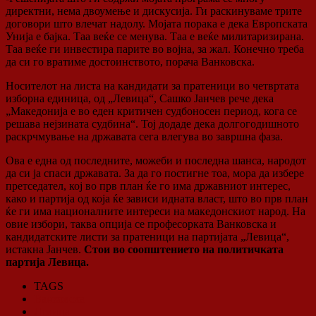
директни, нема двоумење и дискусија. Ги раскинуваме трите
договори што влечат надолу. Мојата порака е дека Европската
Унија е бајка. Таа веќе се менува. Таа е веќе милитаризирана.
Таа веќе ги инвестира парите во војна, за жал. Конечно треба
да си го вратиме достоинството, порача Ванковска.
Носителот на листа на кандидати за пратеници во четвртата
изборна единица, од „Левица“, Сашко Јанчев рече дека
„Македонија е во еден критичен судбоносен период, кога се
решава нејзината судбина“. Тој додаде дека долгогодишното
раскрчмување на државата сега влегува во завршна фаза.
Ова е една од последните, можеби и последна шанса, народот
да си ја спаси државата. За да го постигне тоа, мора да избере
претседател, кој во прв план ќе го има државниот интерес,
како и партија од која ќе зависи идната власт, што во прв план
ќе ги има националните интереси на македонскиот народ. На
овие избори, таква опција се професорката Ванковска и
кандидатските листи за пратеници на партијата „Левица“,
истакна Јанчев.
Стои во соопштението на политичката
партија Левица.
TAGS
Ванковска
Левица