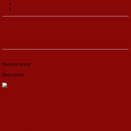
Народен собир
Неготино
Previous article
СДС и ДПМНЕ не испратиле делегации на
денот на бомбардирањето на Штип
Next article
Испрашување од ФСБ агент на еден од терористите
во Москва (Видео)
ДСП Ленка
RELATED ARTICLES
MORE FROM AUTHOR
Кина гради соларен проект од вселенски