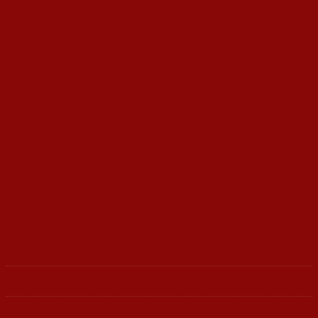
размери: “Менхетен проектот” на енергетската
транзиција
Обидот на Трамп да ги подели Русија и Кина
УНИЦЕФ: Секое трето дете во Македонија
живее во сиромаштија
Ленка - Движење за Социјална Правда