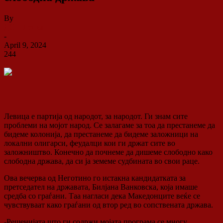
By
ДСП Ленка
-
April 9, 2024
244
0
Левица е партија од народот, за народот. Ги знам сите
проблеми на мојот
народ. Се залагаме за тоа да престанеме да
бидеме колонија, да престанеме да бидеме заложници на
локални олигарси, феудалци кои ги држат сите во
заложништво. Конечно да почнеме да дишеме слободно како
слободна држава, да си ја земеме судбината во свои раце.
Ова вечерва од Неготино го истакна кандидатката за
претседател на државата, Билјана Ванковска, која имаше
средба со граѓани. Таа нагласи дека Македонците веќе се
чувствуваат како граѓани од втор ред во сопствената држава.
-Решенијата што ги содржи мојата програма се многу