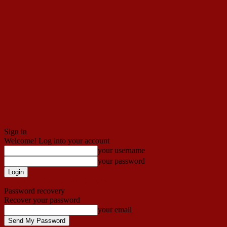
Sign in
Welcome! Log into your account
your username
your password
Forgot your password? Get help
Password recovery
Recover your password
your email