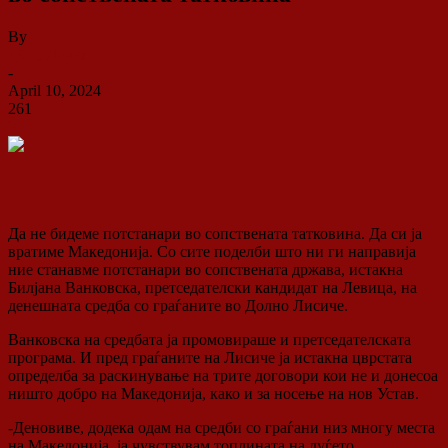
By
ДСП Ленка
-
April 10, 2024
261
0
Да не бидеме потстанари во сопствената татковина. Да си ја
вратиме Македонија. Со сите поделби што ни ги направија
ние станавме потстанари во сопствената држава, истакна
Билјана Ванковска, претседателски кандидат на Левица, на
денешната средба со граѓаните во Долно Лисиче.
Ванковска на средбата ја промовираше и претседателската
програма. И пред граѓаните на Лисиче ја истакна цврстата
определба за раскинување на трите договори кои не и донесоа
ништо добро на Македонија, како и за носење на нов Устав.
-Деновиве, додека одам на средби со граѓани низ многу места
на Македонија, ја чувствувам топлината на луѓето.