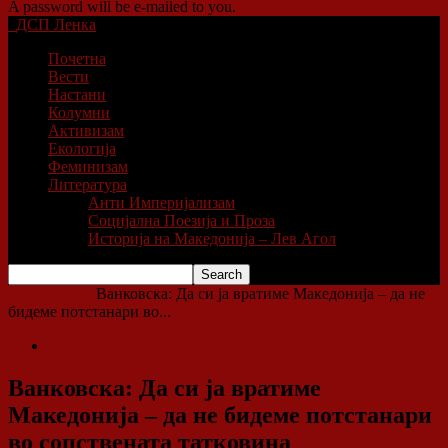
A password will be e-mailed to you.
ДСП Ленка
Почетна
Вести
Настани
Колумни
Активизам
Екологија
Феминизам
Литература
Анти Империјализам
Социјална Поезија и Проза
Историја на Македонија – Лев Агол
Home
Вести
Ванковска: Да си ја вратиме Македонија – да не
бидеме потстанари во...
Вести
Ванковска: Да си ја вратиме
Македонија – да не бидеме потстанари
во сопствената татковина