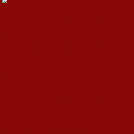
ДСП Ленка
RELATED ARTICLES
MORE FROM AUTHOR
Кина гради соларен проект од вселенски
размери: “Менхетен проектот” на енергетската
транзиција
Обидот на Трамп да ги подели Русија и Кина
УНИЦЕФ: Секое трето дете во Македонија
живее во сиромаштија
Ленка - Движење за Социјална Правда