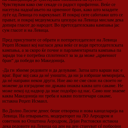
Чувствувам како сме секаде со радост прифатени. Веќе се
насетува надоаѓањето на црвениот бран, како што младите
луѓе од Левица го нарекуваат. И покрај сите саботажи што се
прават, и покрај медиумската цензура на Левица мислам дека
допира гласот до народот. Во претседателскава кампања јас
сум гласот и на Левица.
Пред присутните се обрати и потпретседателот на Левица
Реџеп Исмаил кој нагласи дека веќе се води претседателската
кампања, а за скоро ќе почне и парламентарната кампања па
заради тоа е потребна сплотеност за за да може „црвениот
бран“ да победи во Македонија.
-Да ги збиеме редовите и да делуваме. Затоа што карши нас е
враг. Враг кој сака да нé уништи, да ни ја избрише меморијата,
да нé направи некои други. Ние ако не сме свои на своето не
можеме да изградиме ни држава онаква каква што сакаме. Не
може некој од надвор да знае подобро од нас. Само ние знаеме
каква Македонија ни треба и какви политичари сакаме,
истакна Реџеп Исмаил.
Во Долно Лисиче денес беше отворена и нова канцеларија на
Левица. На отварањето, модераторот на ЛО Аеродром и
советник во Општина Аеродром, Дејан Ристовски истакна
дека редовите на Левица од ден на ден стануват сé побројни