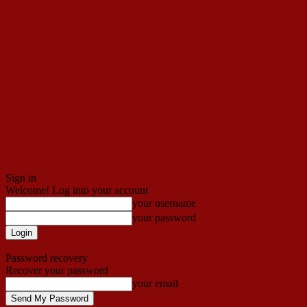
Sign in
Welcome! Log into your account
your username
your password
Forgot your password? Get help
Password recovery
Recover your password
your email