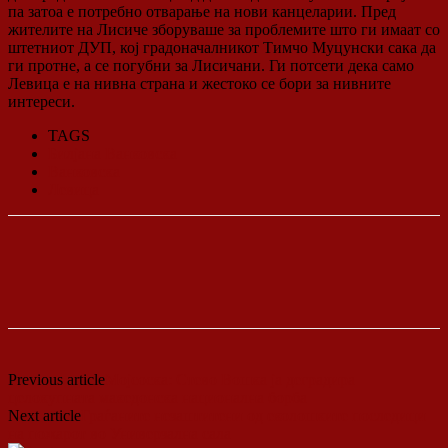
па затоа е потребно отварање на нови канцеларии. Пред
жителите на Лисиче зборуваше за проблемите што ги имаат со
штетниот ДУП, кој градоначалникот Тимчо Муцунски сака да
ги протне, а се погубни за Лисичани. Ги потсети дека само
Левица е на нивна страна и жестоко се бори за нивните
интереси.
TAGS
Билјана Ванковска
Ванковска
Левица
Previous article
Мојсоска: Стево Вошка ја деградира
целокупната македонска национална борба
Next article
Граѓаните незаштитени од еколошките последици
на пожарот во Универзална сала