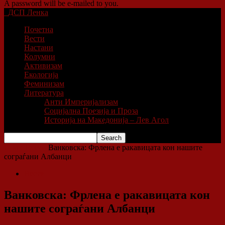
A password will be e-mailed to you.
ДСП Ленка
Почетна
Вести
Настани
Колумни
Активизам
Екологија
Феминизам
Литература
Анти Империјализам
Социјална Поезија и Проза
Историја на Македонија – Лев Агол
Home
Вести
Ванковска: Фрлена е ракавицата кон нашите
сограѓани Албанци
Вести
Ванковска: Фрлена е ракавицата кон
нашите сограѓани Албанци