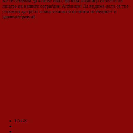
Ќе се осмелам да кажам: ова е фрлена ракавица особено во
лицето на нашите сограѓани Албанци! Да видиме дали се тие
спремни да трпат ваква закана по општата безбедност и
здравиот разум!
TAGS
Билјана Ванковска
ДУИ