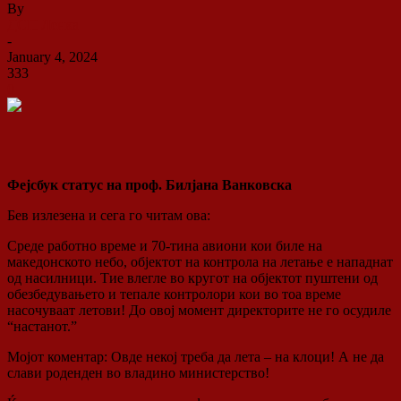
By
ДСП Ленка
-
January 4, 2024
333
0
Фејсбук статус на проф. Билјана Ванковска
Бев излезена и сега го читам ова:
Среде работно време и 70-тина авиони кои биле на
македонското небо, објектот на контрола на летање е нападнат
од насилници. Тие влегле во кругот на објектот пуштени од
обезбедувањето и тепале контролори кои во тоа време
насочуваат летови! До овој момент директорите не го осудиле
“настанот.”
Мојот коментар: Овде некој треба да лета – на клоци! А не да
слави роденден во владино министерство!