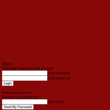
Sign in
Welcome! Log into your account
your username
your password
Forgot your password? Get help
Password recovery
Recover your password
your email