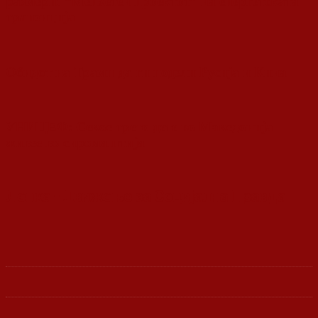
размери: “Менхетен проектот” на енергетската
транзиција
Обидот на Трамп да ги подели Русија и Кина
УНИЦЕФ: Секое трето дете во Македонија
живее во сиромаштија
Ленка - Движење за Социјална Правда