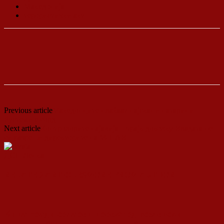
Македонија
терористички акт
Previous article
Македонците плаќаат најскапи патарини –
Рустеми е горд
Next article
Контролорите најавија штрајк доколку Владата не
ги разреши директорите на М-НАВ
ДСП Ленка
RELATED ARTICLES
MORE FROM AUTHOR
Кина гради соларен проект од вселенски