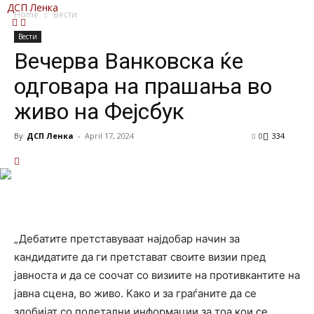
ДСП Ленка
Home
Вести
Вести
Вечерва Ванковска ќе
одговара на прашања во
живо на Фејсбук
By
ДСП Ленка
-
April 17, 2024
0
334
„Дебатите претставуваат најдобар начин за
кандидатите да ги претстават своите визии пред
јавноста и да се соочат со визиите на противкантите на
јавна сцена, во живо. Како и за граѓаните да се
здобијат со подетални информации за тоа кои се