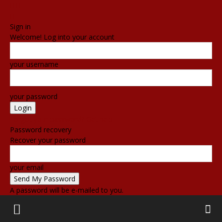
Sign in
Welcome! Log into your account
your username
your password
Forgot your password? Get help
Password recovery
Recover your password
your email
A password will be e-mailed to you.