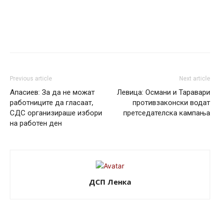
Previous article
Next article
Aпасиев: За да не можат
Левица: Османи и Таравари
работниците да гласаат,
противзаконски водат
СДС организираше избори
претседателска кампања
на работен ден
ДСП Ленка