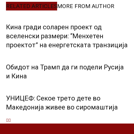
RELATED ARTICLES
MORE FROM AUTHOR
Кина гради соларен проект од
вселенски размери: “Менхетен
проектот” на енергетската транзиција
Обидот на Трамп да ги подели Русија
и Кина
УНИЦЕФ: Секое трето дете во
Македонија живее во сиромаштија