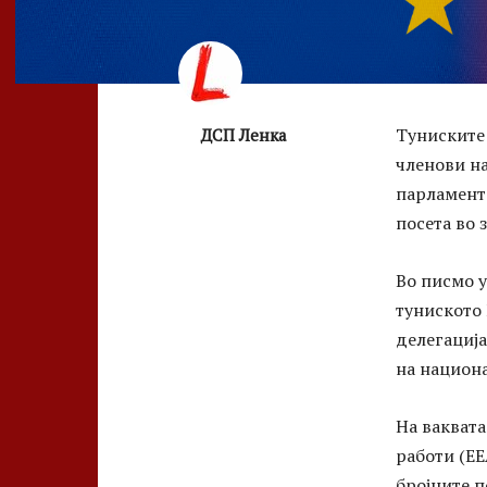
Туниските 
ДСП Ленка
членови н
парламент 
посета во з
Во писмо у
туниското
делегација
на национа
На вакват
работи (ЕЕ
бројните п