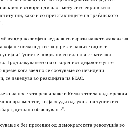
 искрен и отворен дијалог меѓу сите европски и
ституции, како и со претставниците на граѓанското
“.
мбасадор во земјата веднаш го изрази нашето жалење за
а која не помага да се зацврстат нашите односи.
 унија и Тунис се поврзани со силно и стратешко
во. Продолжувањето на отворениот дијалог е уште
 време кога заедно се соочуваме со невидени
, се наведува во реакцијата на ЕЕАС.
њето на посетата реагираше и Комитетот за надворешни
Европарламентот, кој ја осуди одлуката на туниските
обара „детално објаснување“.
сување е без преседан од демократската револуција во