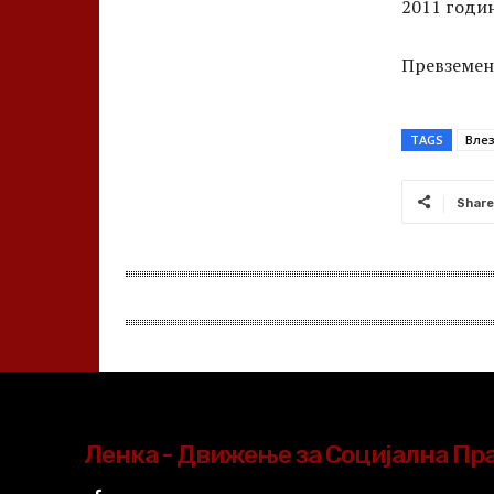
2011 годин
Превземен
TAGS
Влез
Share
Ленка - Движење за Социјална Пр