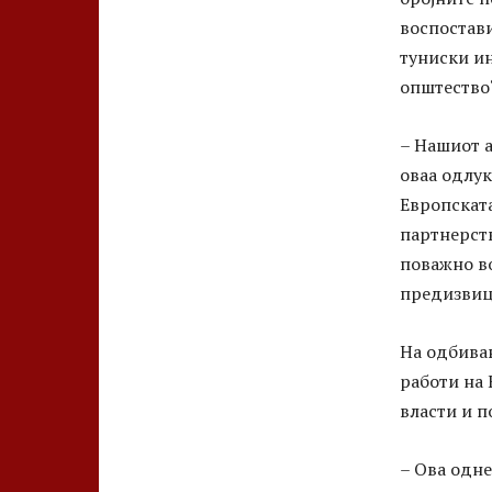
воспостави
туниски ин
општество
– Нашиот а
оваа одлук
Европската
партнерст
поважно во
предизвици
На одбива
работи на 
власти и п
– Ова одне