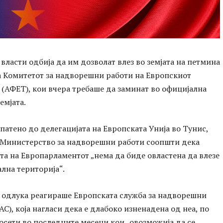
власти одбија да им дозволат влез во земјата на петмина
а Комитетот за надворешни работи на Европскиот
(АФЕТ), кои вчера требаше да заминат во официјална
емјата.
патено до делегацијата на Европската Унија во Тунис,
 Министерство за надворешни работи соопшти дека
та на Европарламентот „нема да биде овластена да влезе
лна територија“.
а одлука реагираше Европската служба за надворешни
АС), која нагласи дека е длабоко изненадена од неа, по
осети во последните месеци кои „овозможија да се