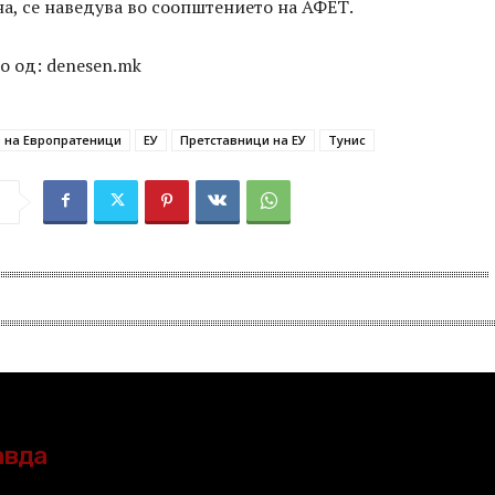
а, се наведува во соопштението на АФЕТ.
о од: denesen.mk
 на Европратеници
ЕУ
Претставници на ЕУ
Тунис
авда