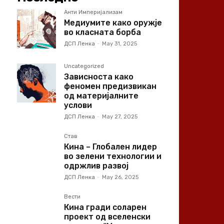
Анти Империјализам
Медиумите како оружје
во класната борба
ДСП Ленка
-
May 31, 2025
Uncategorized
Зависноста како
феномен предизвикан
од материјалните
услови
ДСП Ленка
-
May 27, 2025
Став
Кина – Глобален лидер
во зелени технологии и
одржлив развој
ДСП Ленка
-
May 26, 2025
Вести
Кина гради соларен
проект од вселенски