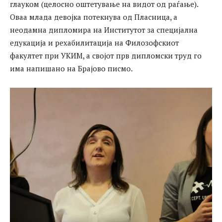
глауком (целосно оштетување на видот од раѓање).
Оваа млада девојка потекнува од Пласница, а
неодамна дипломира на Институтот за специјална
едукација и рехабилитација на Филозофскиот
факултет при УКИМ, а својот прв дипломски труд го
има напишано на Брајово писмо.