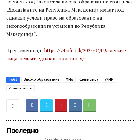
во член 7 од Законот за високо образование стои дека
„Државјаните на Република Македонија имаат под
еднакви услови право на образование на
високообразовните установи во Република
Македонија“.
Превземено од:
https://24info.mk/2023/07/09/слепите-
лица-немаат-еднаков-пристап-д/
TAGS
Високо образование
МИА
Слепи лица
УКИМ
Универзитети
Последно
Анти Империјализам