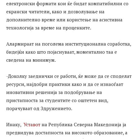
електронски формати кои ќе бидат компатибилни со
екрански читатели, како и дозволување на
дополнително време или користење на асистивна
технологија за време на проценките.
Алармираат на поголема институционална соработка,
бидејќи како што појаснуваат, моментално таа е
сведена на минимум.
-Доколку заеднички се работи, ќе може да се споделат
ресурси, најдобри практики како и да се изнаоѓаат
иновативни решенија за подобрување на
пристапноста за студентите со оштетен вид,
порачуваат од Здружението.
Инаку,
Уставот
на Република Северна Македонија ја
предвидува достапноста на високото образование, а