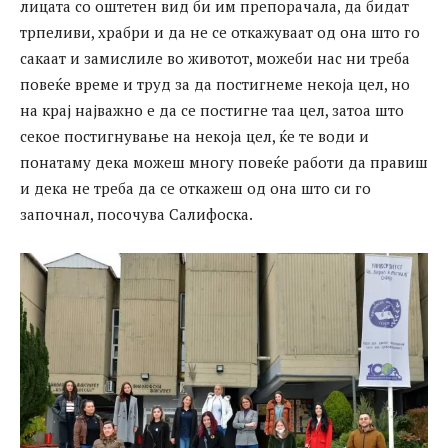
лицата со оштетен вид би им препорачала, да бидат
трпеливи, храбри и да не се откажуваат од она што го
сакаат и замислиле во животот, можеби нас ни треба
повеќе време и труд за да постигнеме некоја цел, но
на крај најважно е да се постигне таа цел, затоа што
секое постигнување на некоја цел, ќе те води и
понатаму дека можеш многу повеќе работи да правиш
и дека не треба да се откажеш од она што си го
започнал, посочува Салифоска.