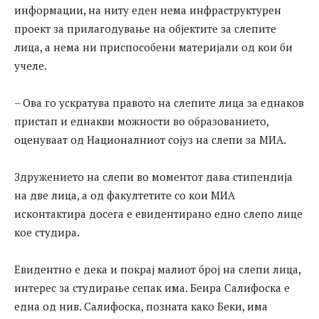
информации, на ниту еден нема инфраструктурен
проект за прилагодување на објектите за слепите
лица, а нема ни приспособени материјали од кои би
учеле.
– Ова го ускратува правото на слепите лица за еднаков
пристап и еднакви можности во образованието,
оценуваат од Националниот сојуз на слепи за МИА.
Здружението на слепи во моментот дава стипендија
на две лица, а од факултетите со кои МИА
исконтактира досега е евидентирано едно слепо лице
кое студира.
Евидентно е дека и покрај малиот број на слепи лица,
интерес за студирање сепак има. Беира Салифоска е
една од нив. Салифоска, позната како Беки, има