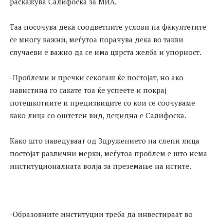
раскажува Салифоска за МИА.
Таа посочува дека соодветните услови на факултетите
се многу важни, меѓутоа порачува дека во такви
случаеви е важно да се има цврста желба и упорност.
-Проблеми и пречки секогаш ќе постојат, но ако
навистина го сакате тоа ќе успеете и покрај
потешкотиите и предизвиците со кои се соочуваме
како лица со оштетен вид, децидна е Салифоска.
Како што наведуваат од Здружението на слепи лица
постојат различни мерки, меѓутоа проблем е што нема
институционалната волја за преземање на истите.
-Образовните институции треба да инвестираат во