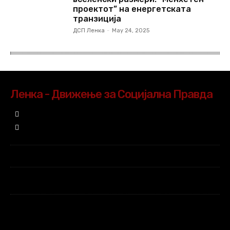
проектот” на енергетската
транзиција
ДСП Ленка
-
May 24, 2025
Ленка - Движење за Социјална Правда