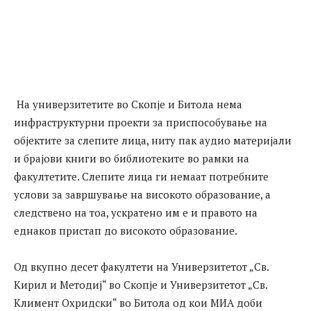
На универзитетите во Скопје и Битола нема
инфраструктурни проекти за приспособување на
објектите за слепите лица, ниту пак аудио материјали
и брајови книги во библиотеките во рамки на
факултетите. Слепите лица ги немаат потребните
услови за завршување на високото образование, а
следствено на тоа, ускратено им е и правото на
еднаков пристап до високото образование.
Од вкупно десет факултети на Универзитетот „Св.
Кирил и Методиј“ во Скопје и Универзитетот „Св.
Климент Охридски“ во Битола од кои МИА доби