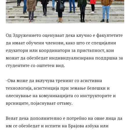
Од Здружението оценуваат дека клучно е факултетите
да имаат обучени членови, како што се специјални
едукатори или координатори за пристапност, кои
можат да обезбедат индивидуализирана поддршка за
студентите со оштетен вид.
-Ова може да вклучува тренинг со асистивна
технологија, асистенција при земање белешки и
олеснување на комуникацијата со инструкторите и
врсниците, појаснуваат оттаму.
Велат дека дополнително е потребно на овие лица да
им се обезбедат и испити на Брајова азбука или