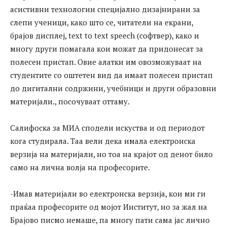
асистивни технологии специјално дизајнирани за
слепи ученици, како што се, читатели на екрани,
брајов дисплеј, text to text speech (софтвер), како и
многу други помагала кои можат да придонесат за
полесен пристап. Овие алатки им овозможуваат на
студентите со оштетен вид да имаат полесен пристап
до дигитални содржини, учебници и други образовни
материјали., посочуваат оттаму.
Салифоска за МИА сподели искуства и од периодот
кога студирала. Таа вели дека имала електронска
верзија на материјали, но тоа на крајот од денот било
само на лична волја на професорите.
-Имав материјали во електронска верзија, кои ми ги
праќаа професорите од мојот Институт, но за жал на
Брајово писмо немаше, па многу пати сама јас лично