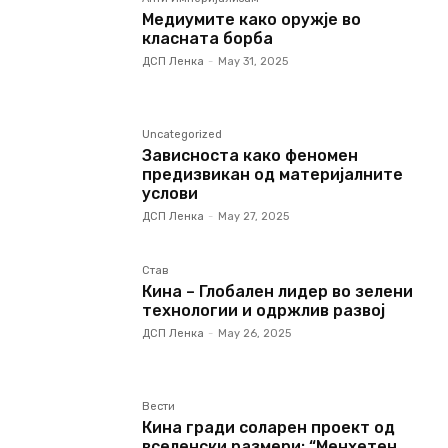
Медиумите како оружје во
класната борба
ДСП Ленка
-
May 31, 2025
Uncategorized
Зависноста како феномен
предизвикан од материјалните
услови
ДСП Ленка
-
May 27, 2025
Став
Кина – Глобален лидер во зелени
технологии и одржлив развој
ДСП Ленка
-
May 26, 2025
Вести
Кина гради соларен проект од
вселенски размери: “Менхетен