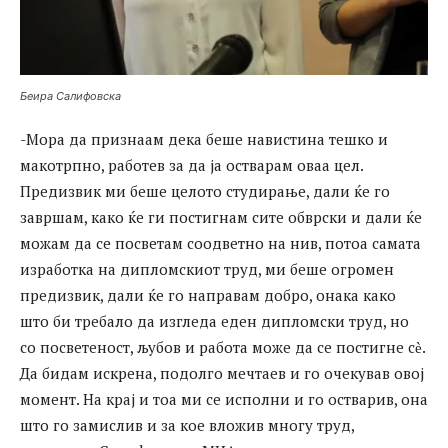
Беира Салифовска
-Мора да признаам дека беше навистина тешко и
макотрпно, работев за да ја остварам оваа цел.
Предизвик ми беше целото студирање, дали ќе го
завршам, како ќе ги постигнам сите обврски и дали ќе
можам да се посветам соодветно на нив, потоа самата
изработка на дипломскиот труд, ми беше огромен
предизвик, дали ќе го направам добро, онака како
што би требало да изгледа еден дипломски труд, но
со посветеност, љубов и работа може да се постигне сѐ.
Да бидам искрена, подолго мечтаев и го очекував овој
момент. На крај и тоа ми се исполни и го остварив, она
што го замислив и за кое вложив многу труд,