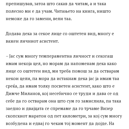
препишував, затоа што сакав да читам, а и така
полесно ми е да учам. Читањето на книга, ништо
неможе да го замени, вели таа.
Додава дека за секое лице со оштетен вид, многу е
важен личниот асистент.
– Јас сум многу темпераментна личност и секогаш
имам некоја цел, но морам да напоменам дека како
лице со оштетен вид, ми треба помош за да остварам
некои цели, па мора да истакнам дека јас ја имам таа
среќа, да имам толку посветен асистент, како што е
Димче Миланов, кој несебично се труди и дава се од
себе да го остварам она што сум го замислила, па така
заедно и двајцата се спремаме да го трчаме Визер
скопскиот маратон од пет километри, за кој сум многу
возбудена и едвај го чекам тој момент да дојде. На