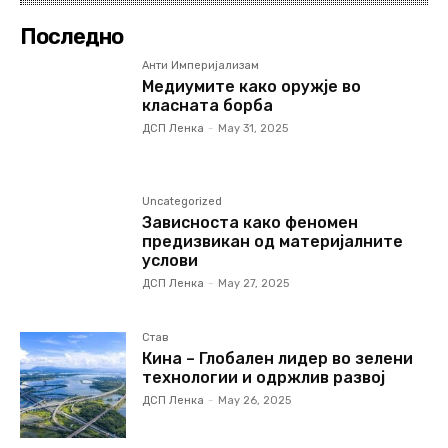
Последно
Анти Империјализам
Медиумите како оружје во
класната борба
ДСП Ленка
-
May 31, 2025
Uncategorized
Зависноста како феномен
предизвикан од материјалните
услови
ДСП Ленка
-
May 27, 2025
Став
Кина – Глобален лидер во зелени
технологии и одржлив развој
ДСП Ленка
-
May 26, 2025