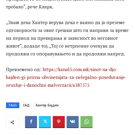
требало“, рече Кларк.
„Знам дека Хантер верува дека е важно да ја преземе
одговорноста за овие грешки што ги направи за време
на период на превирања и зависност во неговиот
живот“, додаде тој. „Тој со нетрпение очекува да
продолжи со опоравувањето и да продолжи напред.
Превземено од:
https://kanal5.com.mk/sinot-na-djo-
bajden-gi-prizna-obvinenijata-za-nelegalno-poseduvanje-
oruzhje-i-danochni-malverzacii/a587575
TAGS
САД
Хантер Бајден