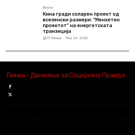
Вести
Кина гради соларен проект од
вселенски размери: “Менхетен
проектот” на енергетската
транзиција
ДСП Ленка
-
May 24, 2025
Ленка - Движење за Социјална Правда