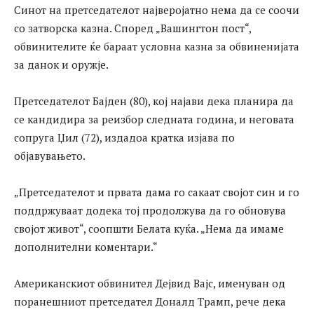
Синот на претседателот најверојатно нема да се соочи
со затворска казна. Според „Вашингтон пост“,
обвинителите ќе бараат условна казна за обвиненијата
за данок и оружје.
Претседателот Бајден (80), кој најави дека планира да
се кандидира за реизбор следната година, и неговата
сопруга Џил (72), издадоа кратка изјава по
објавувањето.
„Претседателот и првата дама го сакаат својот син и го
поддржуваат додека тој продолжува да го обновува
својот живот“, соопшти Белата куќа. „Нема да имаме
дополнителни коментари.“
Американскиот обвинител Дејвид Вајс, именуван од
поранешниот претседател Доналд Трамп, рече дека