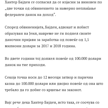
Хантер Бајден се согласил да се изјасни за виновен по
„две точки од обвинението за намерно неплаќање
федерален данок на доход“.
Според обвиненијата, Бајден, адвокат и лобист
образуван на Јеил, навреме не ги поднел своите
даночни пријави за заработка од повеќе од 1,5
милиони долари за 2017 и 2018 година.
Во двете години тој должел повеќе од 100.000 долари
данок на тие приходи.
Секоја точка носи до 12 месеци затвор и парична
казна до 100.000 долари или двојно повеќе од она што
требало да го добие со кршење на законот.
Вајс рече дека Хантер Бајден, исто така, се соочува со