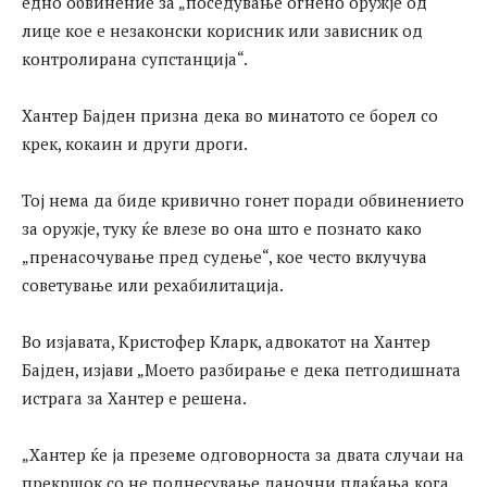
едно обвинение за „поседување огнено оружје од
лице кое е незаконски корисник или зависник од
контролирана супстанција“.
Хантер Бајден призна дека во минатото се борел со
крек, кокаин и други дроги.
Тој нема да биде кривично гонет поради обвинението
за оружје, туку ќе влезе во она што е познато како
„пренасочување пред судење“, кое често вклучува
советување или рехабилитација.
Во изјавата, Кристофер Кларк, адвокатот на Хантер
Бајден, изјави „Моето разбирање е дека петгодишната
истрага за Хантер е решена.
„Хантер ќе ја преземе одговорноста за двата случаи на
прекршок со не поднесување даночни плаќања кога