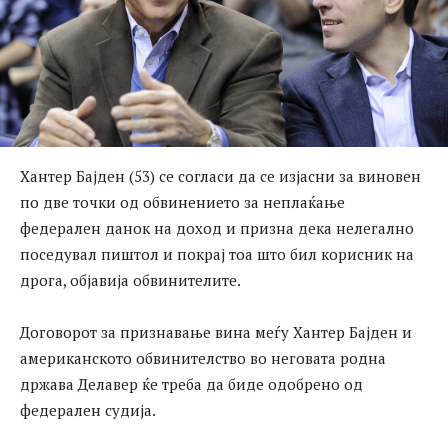
Хантер Бајден (53) се согласи да се изјасни за виновен
по две точки од обвинението за неплаќање
федерален данок на доход и призна дека нелегално
поседувал пиштол и покрај тоа што бил корисник на
дрога, објавија обвинителите.
Договорот за признавање вина меѓу Хантер Бајден и
американското обвинителство во неговата родна
држава Делавер ќе треба да биде одобрено од
федерален судија.