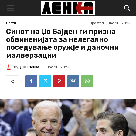
Updated:
June 20, 2023
Вести
Синот на Џо Бајден ги призна
обвиненијата за нелегално
поседување оружје и даночни
малверзации
By
ДСП Ленка
June 20, 2023