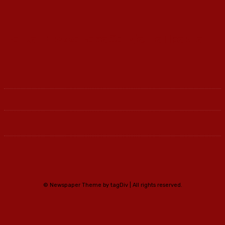
Ленка - Движење за Социјална Правда
© Newspaper Theme by tagDiv | All rights reserved.