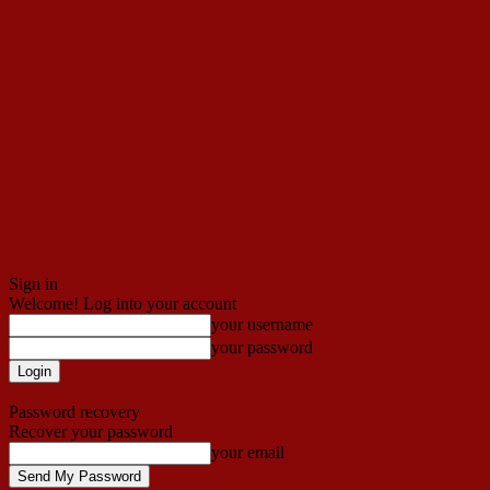
Sign in
Welcome! Log into your account
your username
your password
Forgot your password? Get help
Password recovery
Recover your password
your email