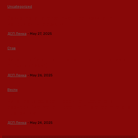
Uncategorized
Зависноста како феномен предизвикан од
материјалните услови
ДСП Ленка
-
May 27, 2025
Став
Кина – Глобален лидер во зелени технологии и
одржлив развој
ДСП Ленка
-
May 26, 2025
Вести
Кина гради соларен проект од вселенски
размери: “Менхетен проектот” на енергетската
транзиција
ДСП Ленка
-
May 24, 2025