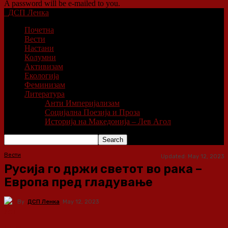
A password will be e-mailed to you.
ДСП Ленка
Почетна
Вести
Настани
Колумни
Активизам
Екологија
Феминизам
Литература
Анти Империјализам
Социјална Поезија и Проза
Историја на Македонија – Лев Агол
Вести
Updated:
May 12, 2023
Русија го држи светот во рака –
Европа пред гладување
By
ДСП Ленка
May 12, 2023