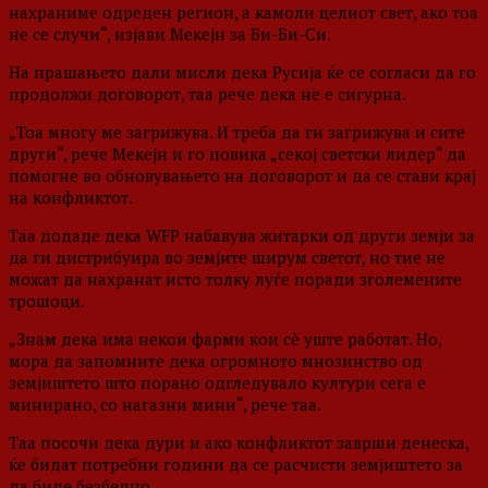
нахраниме одреден регион, а камоли целиот свет, ако тоа
не се случи“, изјави Мекејн за Би-Би-Си.
На прашањето дали мисли дека Русија ќе се согласи да го
продолжи договорот, таа рече дека не е сигурна.
„Тоа многу ме загрижува. И треба да ги загрижува и сите
други“, рече Мекејн и го повика „секој светски лидер“ да
помогне во обновувањето на договорот и да се стави крај
на конфликтот.
Таа додаде дека WFP набавува житарки од други земји за
да ги дистрибуира во земјите ширум светот, но тие не
можат да нахранат исто толку луѓе поради зголемените
трошоци.
„Знам дека има некои фарми кои сè уште работат. Но,
мора да запомните дека огромното мнозинство од
земјиштето што порано одгледувало култури сега е
минирано, со нагазни мини“, рече таа.
Таа посочи дека дури и ако конфликтот заврши денеска,
ќе бидат потребни години да се расчисти земјиштето за
да биде безбедно.