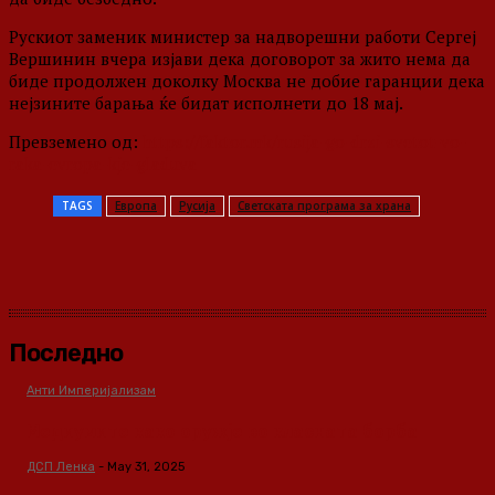
Рускиот заменик министер за надворешни работи Сергеј
Вершинин вчера изјави дека договорот за жито нема да
биде продолжен доколку Москва не добие гаранции дека
нејзините барања ќе бидат исполнети до 18 мај.
Превземено од:
https://faktor.mk/rusija-go-drzi-svetot-vo-
raka-evropa-kje-gladuva
TAGS
Европа
Русија
Светската програма за храна
Последно
Анти Империјализам
Медиумите како оружје во класната борба
ДСП Ленка
-
May 31, 2025