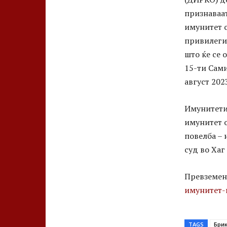
признаваа
имунитет 
привилеги
што ќе се 
15-ти Сами
август 202
Имунитети
имунитет о
повелба – 
суд во Хаг
Превземен
имунитет-н
TAGS
Бри