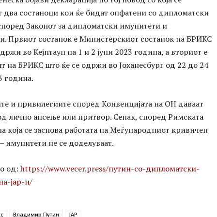
т два состаноци кои ќе бидат опфатени со дипломатски
според Законот за дипломатски имунитети и
и. Првиот состанок е Министерскиот состанок на БРИКС
одржи во Кејптаун на 1 и 2 јуни 2023 година, а вториот е
т на БРИКС што ќе се одржи во Јоханесбург од 22 до 24
3 година.
те и привилегиите според Конвенцијата на ОН даваат
д лично апсење или притвор. Сепак, според Римската
на која се заснова работата на Меѓународниот кривичен
 – имунитети не се доделуваат.
о од:
https://www.vecer.press/путин-со-дипломатски-
а-јар-н/
кс
Владимир Путин
ЈАР