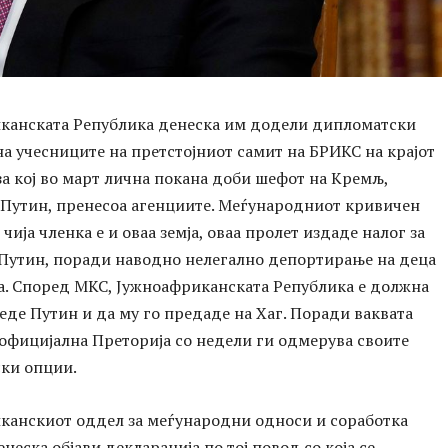
канската Република денеска им додели дипломатски
а учесниците на претстојниот самит на БРИКС на крајот
 за кој во март лична покана доби шефот на Кремљ,
Путин, пренесоа агенциите. Меѓународниот кривичен
 чија членка е и оваа земја, оваа пролет издаде налог за
 Путин, поради наводно нелегално депортирање на деца
а. Според МКС, Јужноафриканската Република е должна
еде Путин и да му го предаде на Хаг. Поради ваквата
 официјална Преторија со недели ги одмерува своите
ки опции.
канскиот оддел за меѓународни односи и соработка
неска објави декларација по тој повод со која се