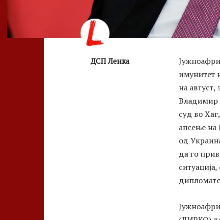
Јужноафри
ДСП Ленка
имунитет н
на август,
Владимир 
суд во Хаг,
апсење на
од Украин
да го прив
ситуација,
дипломатс
Јужноафри
(ДИРКО) де