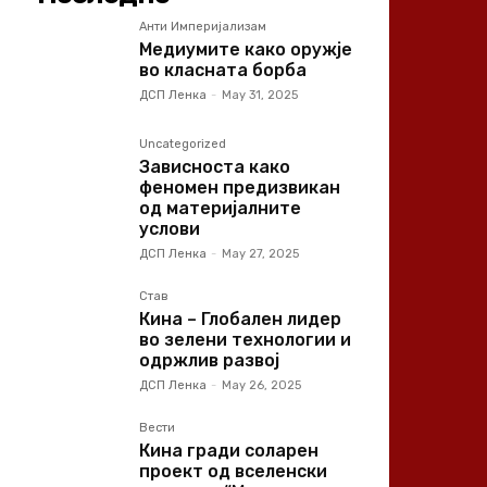
Анти Империјализам
Медиумите како оружје
во класната борба
ДСП Ленка
-
May 31, 2025
Uncategorized
Зависноста како
феномен предизвикан
од материјалните
услови
ДСП Ленка
-
May 27, 2025
Став
Кина – Глобален лидер
во зелени технологии и
одржлив развој
ДСП Ленка
-
May 26, 2025
Вести
Кина гради соларен
проект од вселенски