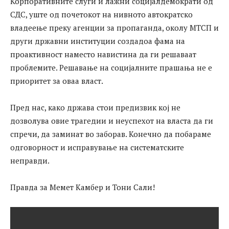
Корпоративните слуги и лажни социјалдемократи од
СДС, уште од почетокот на нивното автократско
владеење преку агенции за пропаганда, околу МТСП и
други државни институции создадоа фама на
проактивност наместо навистина да ги решаваат
проблемите. Решавање на социјалните прашања не е
приоритет за оваа власт.
Пред нас, како држава стои предизвик кој не
дозволува овие трагедии и неуспехот на власта да ги
спречи, да заминат во заборав. Конечно да побараме
одговорност и исправување на систематските
неправди.
Правда за Мемет Камбер и Тони Сали!