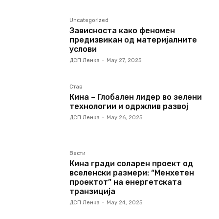
Uncategorized
Зависноста како феномен
предизвикан од материјалните
услови
ДСП Ленка
-
May 27, 2025
Став
Кина – Глобален лидер во зелени
технологии и одржлив развој
ДСП Ленка
-
May 26, 2025
Вести
Кина гради соларен проект од
вселенски размери: “Менхетен
проектот” на енергетската
транзиција
ДСП Ленка
-
May 24, 2025