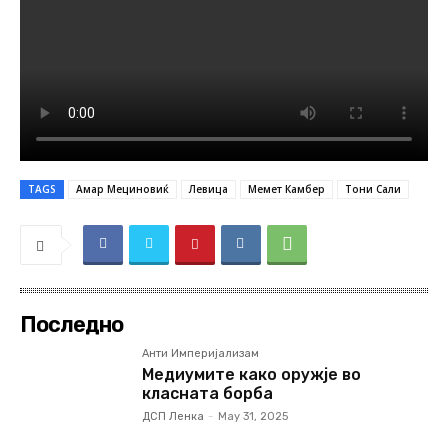
TAGS
Амар Мециновиќ
Левица
Мемет Камбер
Тони Сали
Последно
Анти Империјализам
Медиумите како оружје во
класната борба
ДСП Ленка
-
May 31, 2025