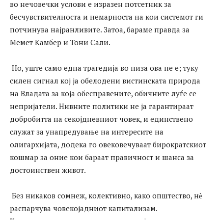
во нечовечки услови е изразен потсетник за
бесчувствителноста и немарноста на кои системот ги
потчинува најранливите. Затоа, бараме правда за
Мемет Камбер и Тони Сали.
Но, уште само една трагедија во низа ова не е; туку
силен сигнал кој ја обелодени вистинската природа
на Владата за која обесправените, обичните луѓе се
непријатели. Нивните политики не ја гарантираат
добробитта на секојдневниот човек, и единствено
служат за унапредување на интересите на
олигархијата, додека го овековечуваат бирократскиот
кошмар за оние кои бараат правичност и шанса за
достоинствен живот.
Без никаков сомнеж, колективно, како општество, нѐ
распарчува човекојадниот капитализам.