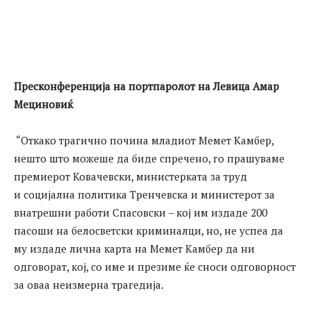
Пресконференција на портпаролот на Левица Амар
Мециновиќ
“Откако трагично почина младиот Мемет Камбер,
нешто што можеше да биде спречено, го прашуваме
премиерот Ковачевски, министерката за труд
и социјална политика Тренчевска и министерот за
внатрешни работи Спасовски – кој им издаде 200
пасоши на белосветски криминалци, но, не успеа да
му издаде лична карта на Мемет Камбер да ни
одговорат, кој, со име и презиме ќе сноси одговорност
за оваа неизмерна трагедија.