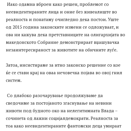
Иако одамна вброен како решен, проблемот со
неевидентираните лица и оние без живеалиште во
реалноста и понатаму очигледно дека постои. Уште
од 2015 година законските измени се одложуваат, и
ова ни кажува дека претставниците на олигархијата во
македонското Собрание демонстрираат вџашувачка
незаинтересираност за животите на обичните луѓе.
Затоа, инсистираме за итно законско решение со кое
ќе се стави крај на оваа нечовечка појава во овој гнил
систем.
Со длабоко разочарување продолжуваме да
сведочиме за постојаното згаснување на невини
животи под будното око на нелегитимната Влада –
сочинета од лажни социјалдемократи. Реалноста за
тоа како неевидентираните фантомски деца умираат