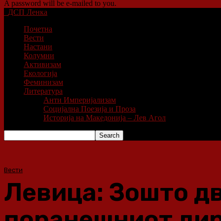
A password will be e-mailed to you.
ДСП Ленка
Почетна
Вести
Настани
Колумни
Активизам
Екологија
Феминизам
Литература
Анти Империјализам
Социјална Поезија и Проза
Историја на Македонија – Лев Агол
Вести
Левица: Зошто дв
поранешниот дир