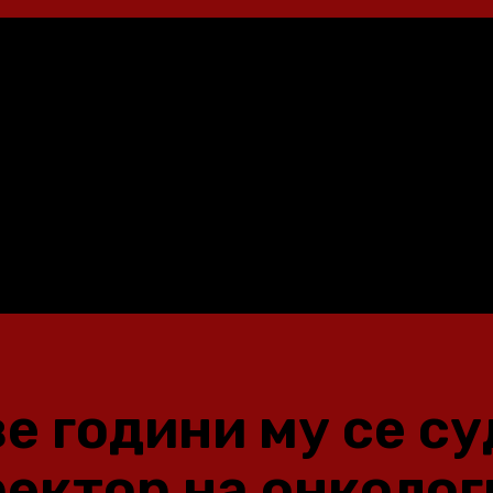
е години му се су
ектор на онколог