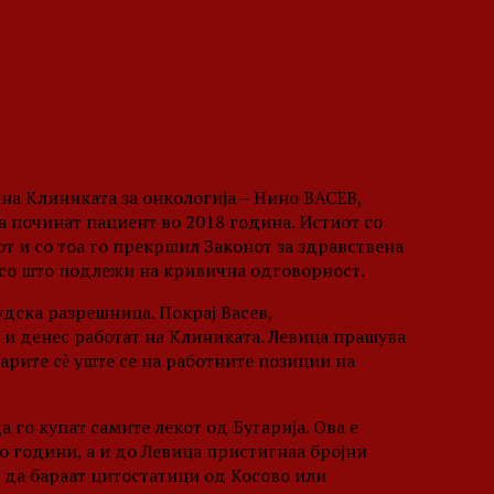
а Клиниката за онкологија – Нино ВАСЕВ,
а починат пациент во 2018 година. Истиот со
т и со тоа го прекршил Законот за здравствена
, со што подлежи на кривична одговорност.
удска разрешница. Покрај Васев,
 и денес работат на Клиниката. Левица прашува
карите сѐ уште се на работните позиции на
а го купат самите лекот од Бугарија. Ова е
о години, а и до Левица пристигнаа бројни
 да бараат цитостатици од Косово или