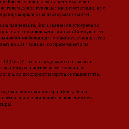
Нино Васев со онколошката клиника, иако
јголем дел за купување на цитостатици), не е
ерапија морале да ја набавуваат самите!
а на пациентите, бил изваден од употреба во
нтролата на онколошката клиника. Спинувањето
риминалот на болницата е манипулативно, затоа
аат во 2017 година, со преземањето на
 СДС и ДУИ се потврдуваат и со тоа што
т во подрум и истите не се ставени во
логија, во кој директна жртва се пациентите,
и од омилениот министер на Заев, Венко
политичка инволвираност, ваков енормен
зира!