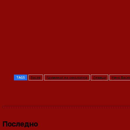
TAGS
Васев
Криминал на онкологија
Левица
Нино Васе
Share
Последно