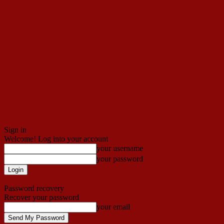
Sign in
Welcome! Log into your account
your username
your password
Forgot your password? Get help
Password recovery
Recover your password
your email