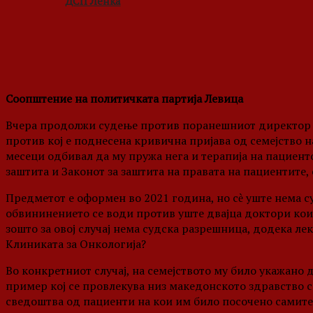
ДСП Ленка
Соопштение на политичката партија Левица
Вчера продолжи судење против поранешниот директор н
против кој е поднесена кривична пријава од семејство н
месеци одбивал да му пружа нега и терапија на пациенто
заштита и Законот за заштита на правата на пациентите
Предметот е оформен во 2021 година, но сѐ уште нема с
обвининението се води против уште двајца доктори кои
зошто за овој случај нема судска разрешница, додека ле
Клиниката за Онкологија?
Во конкретниот случај, на семејството му било укажано д
пример кој се провлекува низ македонското здравство с
сведоштва од пациенти на кои им било посочено самите