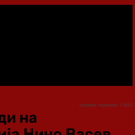
Updated:
September 7, 2023
ди на
ија Нино Васев