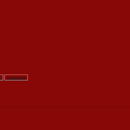
в
Онкологија