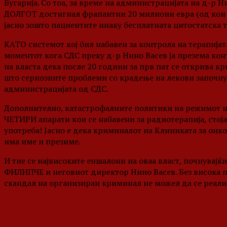
Бугарија. Со тоа, за време на администрацијата на д-р 
ДОЛГОТ достигнал фрапантни 20 милиони евра (од кои на
јасно зошто пациентите инаку бесплатната цитостатска т
КАТО системот кој бил набавен за контрола на терапијат
моментот кога СДС преку д-р Нино Васев ја презема ко
на власта дека после 20 години за прв пат се открива к
што сериозните проблеми со крадење на лекови започнув
администрацијата од СДС.
Дополнително, катастрофалните политики на режимот на
ЧЕТИРИ апарати кои се набавени за радиотерапија, стоја
употреба! Јасно е дека криминалот на Клиниката за онко
има име и презиме.
И тие се највисоките еншалони на оваа власт, почнувајќ
ФИЛИПЧЕ и неговиот директор Нино Васев. Без висока 
скандал на организиран криминал не можел да се реали