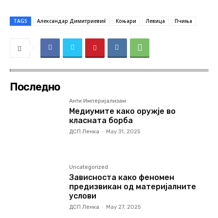
TAGS
Александар Димитриевиќ
Коњари
Левица
Пчиња
Последно
Анти Империјализам
Медиумите како оружје во
класната борба
ДСП Ленка
-
May 31, 2025
Uncategorized
Зависноста како феномен
предизвикан од материјалните
услови
ДСП Ленка
-
May 27, 2025