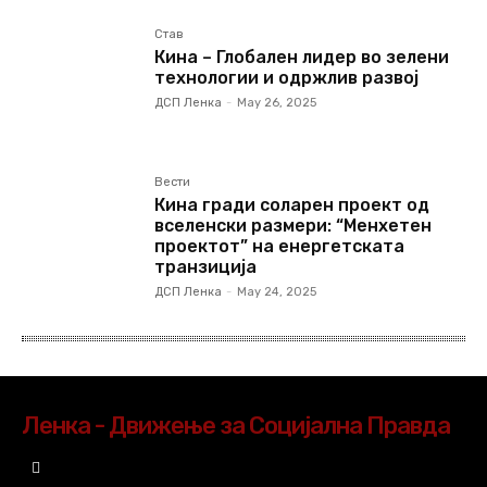
Став
Кина – Глобален лидер во зелени
технологии и одржлив развој
ДСП Ленка
-
May 26, 2025
Вести
Кина гради соларен проект од
вселенски размери: “Менхетен
проектот” на енергетската
транзиција
ДСП Ленка
-
May 24, 2025
Ленка - Движење за Социјална Правда