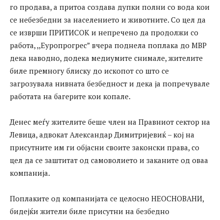
го продава, а притоа создава дупки полни со вода кои
се небезбедни за населението и животните. Со цел да
се изврши ПРИТИСОК и непречено да продолжи со
работа, ,,Еуропрогрес” вчера поднела поплака до МВР
дека наводно, додека медиумите снимале, жителите
биле премногу блиску до ископот со што се
загрозувала нивната безбедност и дека ја попречувале
работата на багерите кои копале.
Денес меѓу жителите беше член на Правниот сектор на
Левица, адвокат Александар Димитријевиќ – кој на
присутните им ги објасни своите законски права, со
цел да се заштитат од самоволието и заканите од оваа
компанија.
Поплаките од компанијата се целосно НЕОСНОВАНИ,
бидејќи жители биле присутни на безбедно