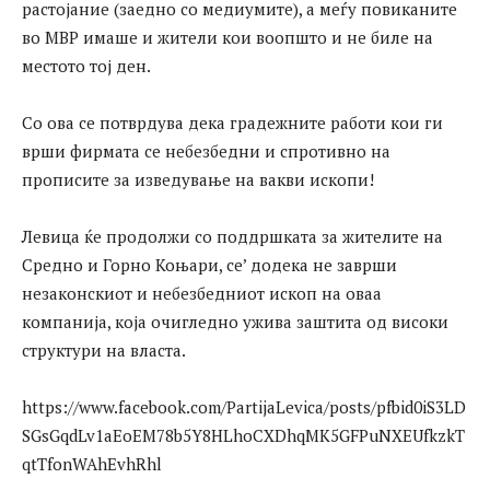
растојание (заедно со медиумите), а меѓу повиканите
во МВР имаше и жители кои воопшто и не биле на
местото тој ден.
Со ова се потврдува дека градежните работи кои ги
врши фирмата се небезбедни и спротивно на
прописите за изведување на вакви ископи!
Левица ќе продолжи со поддршката за жителите на
Средно и Горно Коњари, се’ додека не заврши
незаконскиот и небезбедниот ископ на оваа
компанија, која очигледно ужива заштита од високи
структури на власта.
https://www.facebook.com/PartijaLevica/posts/pfbid0iS3LD
SGsGqdLv1aEoEM78b5Y8HLhoCXDhqMK5GFPuNXEUfkzkT
qtTfonWAhEvhRhl