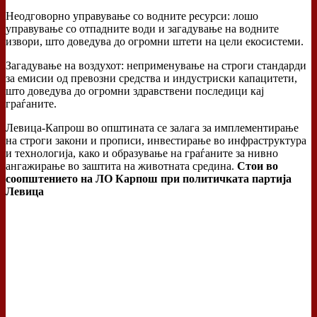
Неодговорно управување со водните ресурси: лошо
управување со отпадните води и загадување на водните
извори, што доведува до огромни штети на цели екосистеми.
Загадување на воздухот: неприменување на строги стандарди
за емисии од превозни средства и индустриски капацитети,
што доведува до огромни здравствени последици кај
граѓаните.
Левица-Капрош во општината се залага за имплементирање
на строги закони и прописи, инвестирање во инфраструктура
и технологија, како и образување на граѓаните за нивно
ангажирање во заштита на животната средина.
Стои во
соопштението на ЛО Карпош при политичката партија
Левица