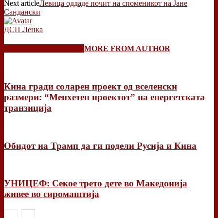
Next article
Левица оддаде почит на споменикот на Јане
Сандански
ДСП Ленка
RELATED ARTICLES
MORE FROM AUTHOR
Кина гради соларен проект од вселенски
размери: “Менхетен проектот” на енергетската
транзиција
Обидот на Трамп да ги подели Русија и Кина
УНИЦЕФ: Секое трето дете во Македонија
живее во сиромаштија