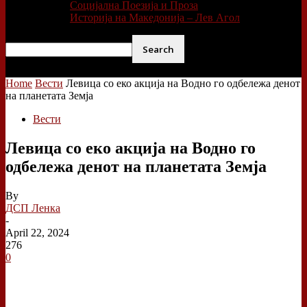
Социјална Поезија и Проза
Историја на Македонија – Лев Агол
Home
Вести
Левица со еко акција на Водно го одбележа денот
на планетата Земја
Вести
Левица со еко акција на Водно го
одбележа денот на планетата Земја
By
ДСП Ленка
-
April 22, 2024
276
0