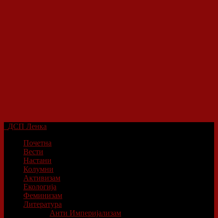
ДСП Ленка
Почетна
Вести
Настани
Колумни
Активизам
Екологија
Феминизам
Литература
Анти Империјализам