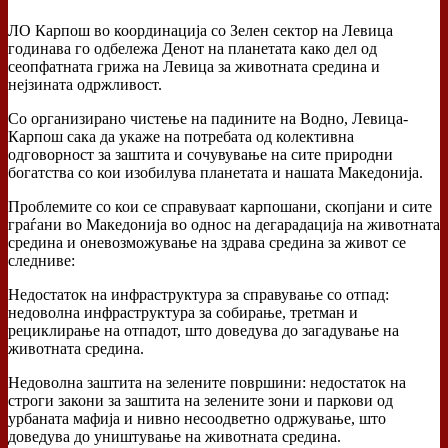
ЛО Карпош во координација со Зелен сектор на Левица
годинава го одбележа Денот на планетата како дел од
сеопфатната грижа
на Левица за животната средина и
нејзината одржливост.
Со организирано чистење на падините на Водно, Левица-
Карпош сака да укаже на потребата од колективна
одговорност за заштита и сочувување на сите природни
богатства со кои изобилува планетата и нашата Македонија.
Проблемите со кои се справуваат карпошани, скопјани и сите
граѓани во Македонија во однос на дегарадација на животната
средина и оневозможување на здрава средина за живот се
следниве:
Недостаток на инфраструктура за справување со отпад:
недоволна инфраструктура за собирање, третман и
рециклирање на отпадот, што доведува до загадување на
животната средина.
Недоволна заштита на зелените површини: недостаток на
строги закони за заштита на зелените зони и паркови од
урбаната мафија и нивно несоодветно одржување, што
доведува до уништување на животната средина.