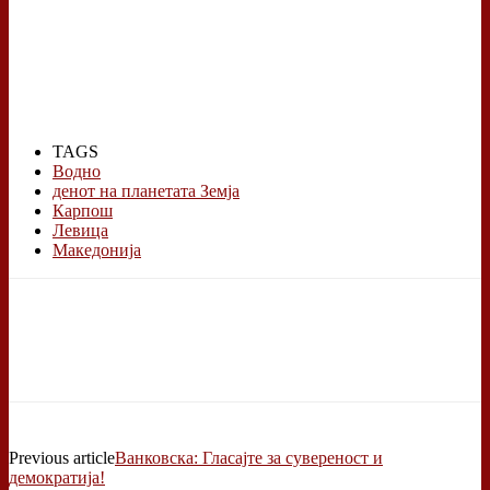
TAGS
Водно
денот на планетата Земја
Карпош
Левица
Македонија
Previous article
Ванковска: Гласајте за сувереност и
демократија!