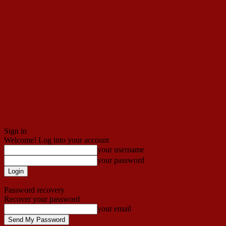
Sign in
Welcome! Log into your account
your username
your password
Forgot your password? Get help
Password recovery
Recover your password
your email