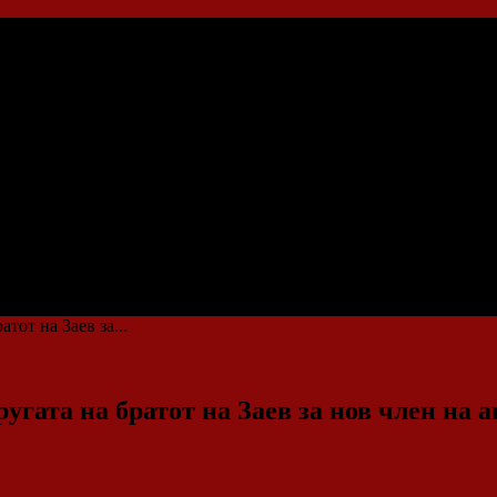
тот на Заев за...
гата на братот на Заев за нов член на