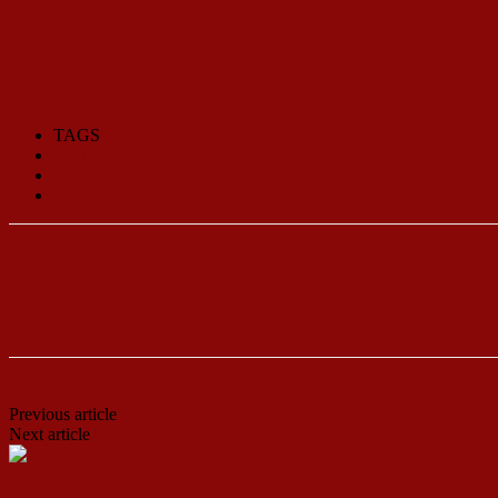
TAGS
Заев
Левица
СДС
Previous article
Кој е Гаврил Бубевски: Дете на транзициски олига
Next article
Левица: Косовската владеачка партија директно се 
ДСП Ленка