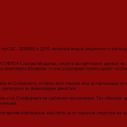
а од СДС, ДПМНЕ и ДУИ, минатата недела заеднички го изгласаа
ата СОФИЈА Спасова Медарска, сопруга на партискиот адвокат 
 фамилијата Медарски го има узурпирано правосудниот систем,
ија во Собранието, особено кога станува збор за партизација на
т претворено во фамилијарни династии.
аа и од Платформата на граѓански организации. Тие обвинија де
 членови.
ата против корупцијата, која треба да ги спроведе сопругата на