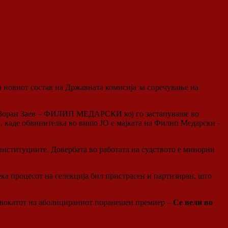
 новиот состав на Државната комисија за спречување на
на Зоран Заев – ФИЛИП МЕДАРСКИ кој го застапуваше во
 каде обвинителка во вишо ЈО е мајката на Филип Медарски –
 институциите. Довербата во работата на судството е минорни
ка процесот на селекција бил пристрасен и партизиран, што
 адвокатот на аболицираниот поранешен премиер –
Се вели во