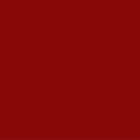
RELATED ARTICLES
MORE FROM AUTHOR
Кина гради соларен проект од вселенски размери:
Обидот на Трамп да ги подели Русија и Кина
УНИЦЕФ: Секое трето дете во Македонија живее
Ленка - Движење за Социјална Правда