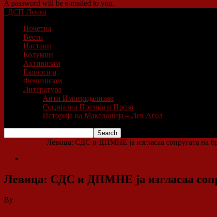
A password will be e-mailed to you.
ДСП Ленка
Почетна
Вести
Настани
Колумни
Активизам
Екологија
Феминизам
Литература
Анти Империјализам
Социјална Поезија и Проза
Историја на Македонија – Лев Агол
Home
Вести
Левица: СДС и ДПМНЕ ја изгласаа сопругата на бра
Вести
Левица: СДС и ДПМНЕ ја изгласаа сопру
By
ДСП Ленка