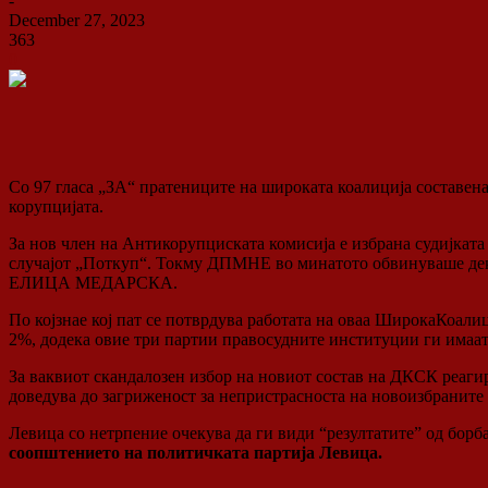
-
December 27, 2023
363
0
Со 97 гласа „ЗА“ пратениците на широката коалиција составен
корупцијата.
За нов член на Антикорупциската комисија е избрана судијк
случајот „Поткуп“. Токму ДПМНЕ во минатото обвинуваше дека
ЕЛИЦА МЕДАРСКА.
По којзнае кој пат се потврдува работата на оваа ШирокаКоалиц
2%, додека овие три партии правосудните институции ги имаа
За ваквиот скандалозен избор на новиот состав на ДКСК реагир
доведува до загриженост за непристрасноста на новоизбраните
Левица со нетрпение очекува да ги види “резултатите” од борб
соопштението на политичката партија Левица.