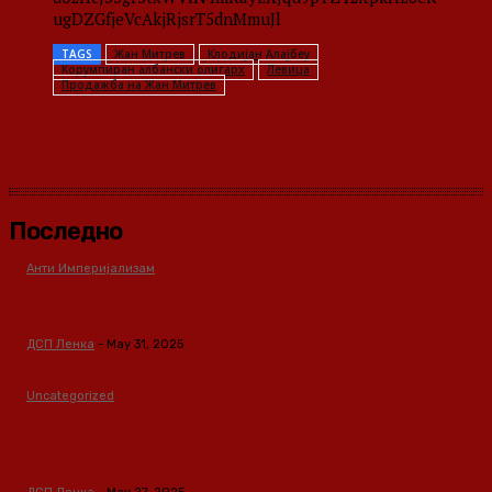
ugDZGfjeVcAkjRjsrT5dnMmuJl
TAGS
Жан Митрев
Клодијан Алајбеу
Корумпиран албански олигарх
Левица
Продажба на Жан Митрев
Последно
Анти Империјализам
Медиумите како оружје во класната борба
ДСП Ленка
-
May 31, 2025
Uncategorized
Зависноста како феномен предизвикан од
материјалните услови