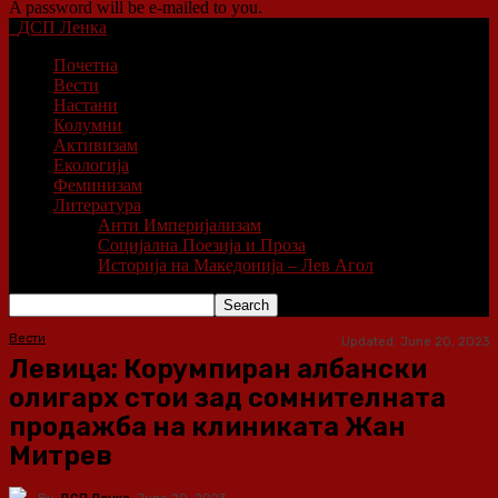
A password will be e-mailed to you.
ДСП Ленка
Почетна
Вести
Настани
Колумни
Активизам
Екологија
Феминизам
Литература
Анти Империјализам
Социјална Поезија и Проза
Историја на Македонија – Лев Агол
Вести
Updated:
June 20, 2023
Левица: Корумпиран албански
олигарх стои зад сомнителната
продажба на клиниката Жан
Митрев