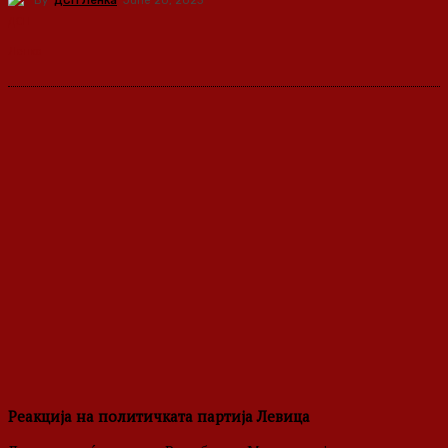
By
ДСП Ленка
June 20, 2023
Реакција на политичката партија Левица