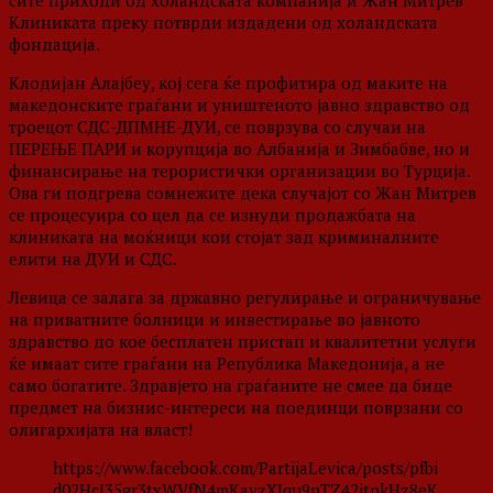
сите приходи од холандската компанија и Жан Митрев
Клиниката преку потврди издадени од холандската
фондација.
Клодијан Алајбеу, кој сега ќе профитира од маките на
македонските граѓани и уништеното јавно здравство од
троецот СДС-ДПМНЕ-ДУИ, се поврзува со случаи на
ПЕРЕЊЕ ПАРИ и корупција во Албанија и Зимбабве, но и
финансирање на терористички организации во Турција.
Ова ги подгрева сомнежите дека случајот со Жан Митрев
се процесуира со цел да се изнуди продажбата на
клиниката на моќници кои стојат зад криминалните
елити на ДУИ и СДС.
Левица се залага за државно регулирање и ограничување
на приватните болници и инвестирање во јавното
здравство до кое бесплатен пристап и квалитетни услуги
ќе имаат сите граѓани на Република Македонија, а не
само богатите. Здравјето на граѓаните не смее да биде
предмет на бизнис-интереси на поединци поврзани со
олигархијата на власт!
https://www.facebook.com/PartijaLevica/posts/pfbi
d02HcJ35gr3txWVfN4mKayzXJqu9pTZ42itpkHz8eK