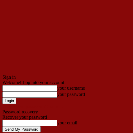
Sign in
Welcome! Log into your account
your username
your password
Forgot your password? Get help
Password recovery
Recover your password
your email