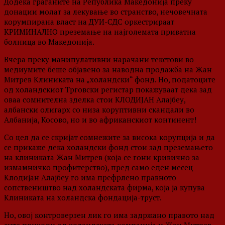
Додека граѓаните на Република Македонија преку
донации молат за лекување во странство, нечовечната
корумпирана власт на ДУИ-СДС оркестрираат
КРИМИНАЛНО преземање на најголемата приватна
болница во Македонија.
Вчера преку манипулативни нарачани текстови во
медиумите беше објавено за наводна продажба на Жан
Митрев Клиниката на „холандски“ фонд. Но, податоците
од холандскиот Трговски регистар покажуваат дека зад
оваа сомнителна зделка стои КЛОДИЈАН Алајбеу,
албански олигарх со низа коруптивни скандали во
Албанија, Косово, но и во африканскиот континент!
Со цел да се скријат сомнежите за висока корупција и да
се прикаже дека холандски фонд стои зад преземањето
на клиниката Жан Митрев (која се гони кривично за
измамничко профитерство), пред само еден месец
Клодијан Алајбеу го има префрлено правното
сопствеништво над холандската фирма, која ја купува
Клиниката на холандска фондација-труст.
Но, овој контроверзен лик го има задржано правото над