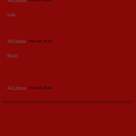
ДСП Ленка
-
May 27, 2025
Став
Кина – Глобален лидер во зелени технологии и
одржлив развој
ДСП Ленка
-
May 26, 2025
Вести
Кина гради соларен проект од вселенски
размери: “Менхетен проектот” на енергетската
транзиција
ДСП Ленка
-
May 24, 2025
Ленка - Движење за Социјална Правда