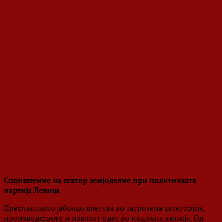
Соопштение на сектор земјоделие при политичката
партија Левица
Преспанското јаболко влегува во загрозена категорија,
производството и извозот одат во надолна линија. Од