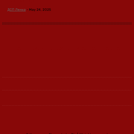
транзиција
ДСП Ленка
-
May 24, 2025
Ленка - Движење за Социјална Правда