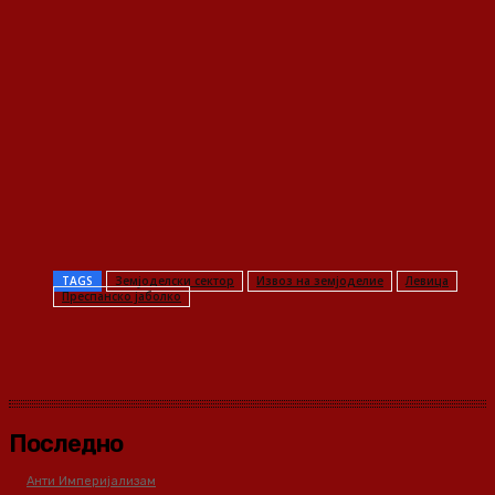
TAGS
Земјоделски сектор
Извоз на земјоделие
Левица
Преспанско јаболко
Последно
Анти Империјализам