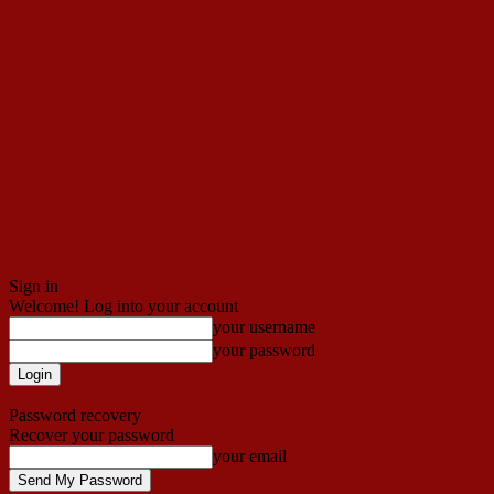
Sign in
Welcome! Log into your account
your username
your password
Forgot your password? Get help
Password recovery
Recover your password
your email