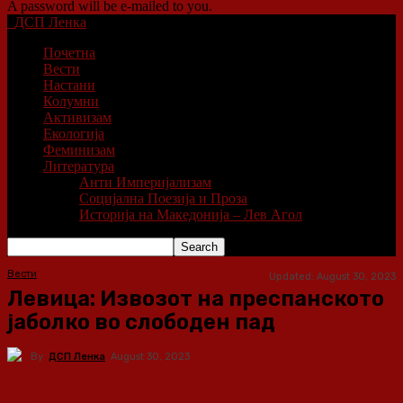
A password will be e-mailed to you.
ДСП Ленка
Почетна
Вести
Настани
Колумни
Активизам
Екологија
Феминизам
Литература
Анти Империјализам
Социјална Поезија и Проза
Историја на Македонија – Лев Агол
Вести
Updated:
August 30, 2023
Левица: Извозот на преспанското
јаболко во слободен пад
By
ДСП Ленка
August 30, 2023