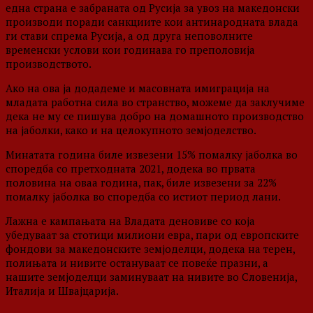
една страна е забраната од Русија за увоз на македонски
производи поради санкциите кои антинародната влада
ги стави спрема Русија, а од друга неповолните
временски услови кои годинава го преполовија
производството.
Ако на ова ја додадеме и масовната имиграција на
младата работна сила во странство, можеме да заклучиме
дека не му се пишува добро на домашното производство
на јаболки, како и на целокупното земјоделство.
Минатата година биле извезени 15% помалку јаболка во
споредба со претходната 2021, додека во првата
половина на оваа година, пак, биле извезени за 22%
помалку јаболка во споредба со истиот период лани.
Лажна е кампањата на Владата деновиве со која
убедуваат за стотици милиони евра, пари од европските
фондови за македонските земјоделци, додека на терен,
полињата и нивите остануваат се повеќе празни, а
нашите земјоделци заминуваат на нивите во Словенија,
Италија и Швајцарија.