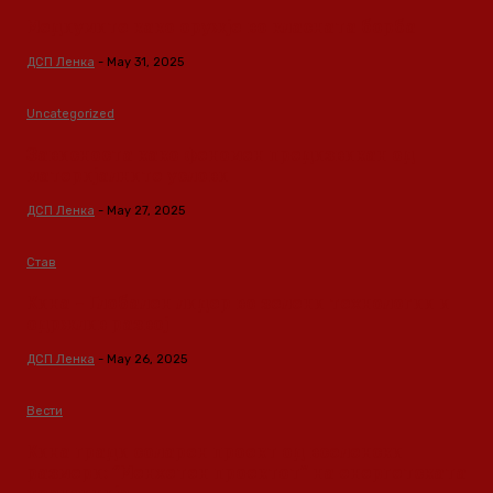
Медиумите како оружје во класната борба
ДСП Ленка
-
May 31, 2025
Uncategorized
Зависноста како феномен предизвикан од
материјалните услови
ДСП Ленка
-
May 27, 2025
Став
Кина – Глобален лидер во зелени технологии и
одржлив развој
ДСП Ленка
-
May 26, 2025
Вести
Кина гради соларен проект од вселенски
размери: “Менхетен проектот” на енергетската