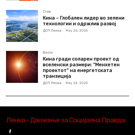
Став
Кина – Глобален лидер во зелени
технологии и одржлив развој
ДСП Ленка
-
May 26, 2025
Вести
Кина гради соларен проект од
вселенски размери: “Менхетен
проектот” на енергетската
транзиција
ДСП Ленка
-
May 24, 2025
Ленка - Движење за Социјална Правда