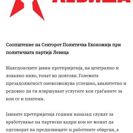
Соопштение на Секторот Политичка Економија при
политичката партија Левица
Македонските јавни претпријатија, на централно и
локално ниво, тонат во долгови. Големата
презадолженост оневозможува успешно, квалитетно и
редовно да ги извршуваат услугите кон граѓаните за
кои се и платени.
Јавните претпријатија години наназад служат за
вработување на партиски кадри кои не можат да
одговорат на предизвиците и работните обврски, а