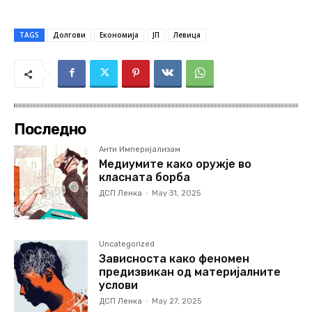
TAGS
Долгови
Економија
ЈП
Левица
Последно
Анти Империјализам
Медиумите како оружје во
класната борба
ДСП Ленка
-
May 31, 2025
Uncategorized
Зависноста како феномен
предизвикан од материјалните
услови
ДСП Ленка
-
May 27, 2025