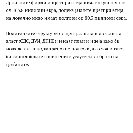
Државните фирми и претпријатија имаат вкупен долг
од 163.8 милиони евра, додека јавните претпријатија
на локално ниво имаат долгови од 80.3 милиони евра.
Политичките структури од централната и локалната
власт (СДС, ДУИ, ДПНЕ) немаат план и идеја како би
можеле да ги подмират овие долгови, а со тоа и како
би ги подобриле сопствените услуги за доброто на
граѓаните.