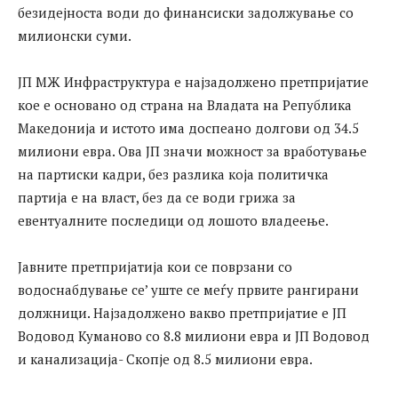
безидејноста води до финансиски задолжување со
милионски
суми.
ЈП МЖ Инфраструктура е најзадолжено претпријатие
кое е основано од страна на Владата на Република
Македонија и истото има доспеано долгови од 34.5
милиони евра. Ова ЈП значи можност за вработување
на партиски кадри, без разлика која политичка
партија е на власт, без да се води грижа за
евентуалните последици од лошото владеење.
Јавните претпријатија кои се поврзани со
водоснабдување се’ уште се меѓу првите рангирани
должници. Најзадолжено вакво претпријатие е ЈП
Водовод Куманово со 8.8 милиони евра и ЈП Водовод
и канализација- Скопје од 8.5 милиони евра.