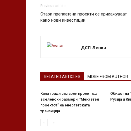
Previous article
Стари преплатени проекти се прикажуваат
како нови инвестиции
ДСП Ленка
RELATED ARTICLES
MORE FROM AUTHOR
Кина гради соларен проект од
Обидот на 
вселенски размери: “Менхетен
Русија и Ки
проектот” на енергетската
транзиција