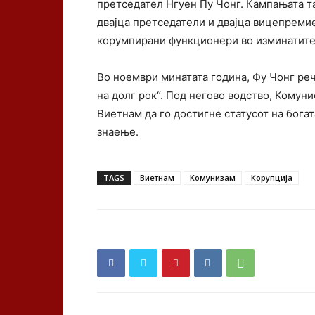
претседател Нгуен Пу Чонг. Кампањата т
двајца претседатели и двајца вицепремие
корумпирани функционери во изминатите
Во ноември минатата година, Фу Чонг ре
на долг рок“. Под негово водство, Комуни
Виетнам да го достигне статусот на богат
знаење.
TAGS
Виетнам
Комунизам
Корупција