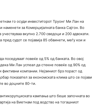
иетнам го осуди инвеститорот Труонг Ми Лан на
и наменети за Комерцијалната банка Сајгон. Во
 учествуваа вкупно 2.700 сведоци и 200 адвокати.
а пред судот се појавија 85 обвинети, меѓу кои и
а поседуваат повеќе од 5% од банката. Во овој
 дека Ми Лан успеал да стекне повеќе од 90% од
и фиктивни компании. Нејзиниот брз пораст од
добар показател за економската клима што се појави
е во доцните 80-ти.
д антикорупциската кампања што беше започната во
партија на Виетнам под водство на тогашниот