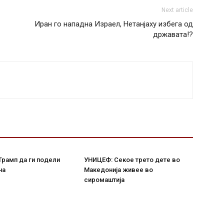
Next article
Иран го нападна Израел, Нетанјаху избега од
државата!?
Трамп да ги подели
УНИЦЕФ: Секое трето дете во
на
Македонија живее во
сиромаштија