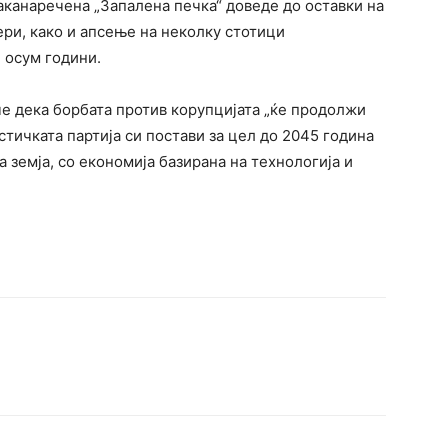
аканаречена „Запалена печка“ доведе до оставки на
ри, како и апсење на неколку стотици
 осум години.
че дека борбата против корупцијата „ќе продолжи
стичката партија си постави за цел до 2045 година
а земја, со економија базирана на технологија и