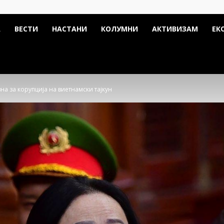
А
ВЕСТИ
НАСТАНИ
КОЛУМНИ
АКТИВИЗАМ
ЕК
на за корупција на виетнамски тајкун