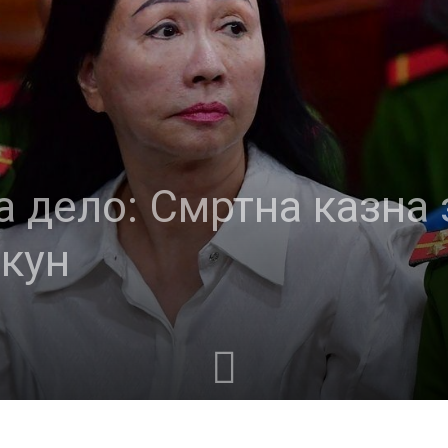
 дело: Смртна казна 
јкун