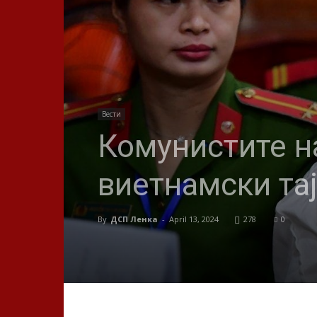
Вести
Комунистите на
виетнамски та
By
ДСП Ленка
-
April 13, 2024
278
0