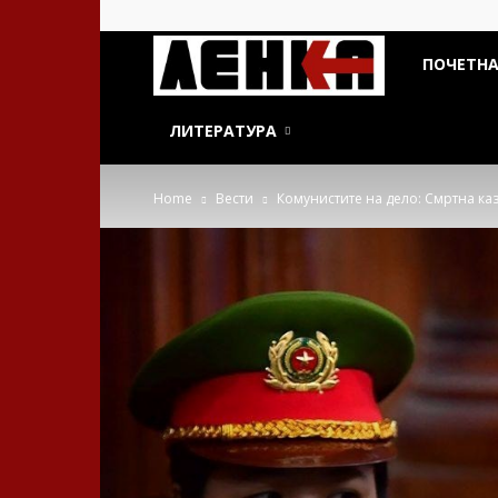
ДСП
ПОЧЕТН
Ленка
ЛИТЕРАТУРА
Home
Вести
Комунистите на дело: Смртна каз