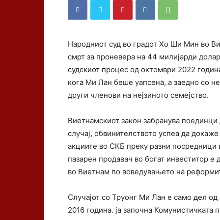
Народниот суд во градот Хо Ши Мин во В
смрт за проневера на 44 милијарди долар
судскиот процес од октомври 2022 година
кога Ми Лан беше уапсена, а заедно со не
други членови на нејзиното семејство.
Виетнамскиот закон забранува поединци д
случај, обвинителството успеа да докаже
акциите во СКБ преку разни посредници 
пазарен продавач во богат инвеститор е 
во Виетнам по воведувањето на реформит
Случајот со Труонг Ми Лан е само дел о
2016 година. ја започна Комунистичката 