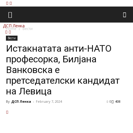
ДСП Ленка
Home
Вести
Вести
Истакнатата анти-НАТО
професорка, Билјана
Ванковска е
претседателски кандидат
на Левица
By
ДСП Ленка
-
February 7, 2024
0
408