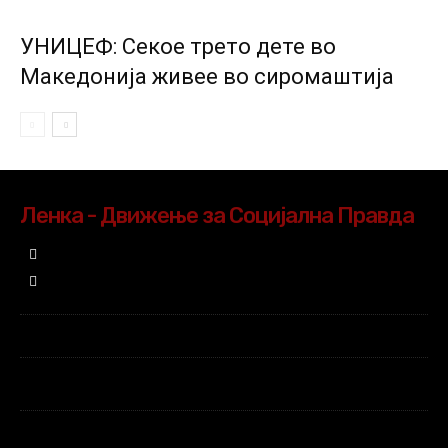
УНИЦЕФ: Секое трето дете во
Македонија живее во сиромаштија
Ленка - Движење за Социјална Правда