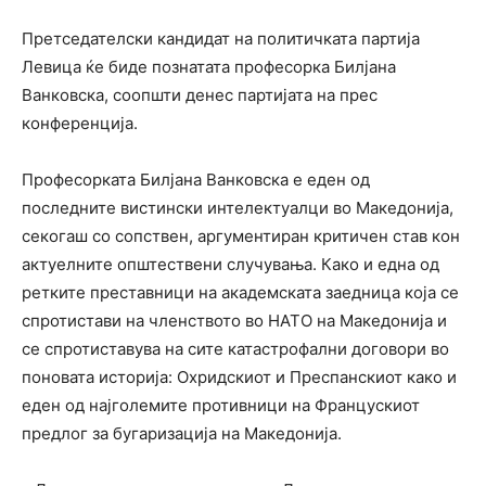
Претседателски кандидат на политичката партија
Левица ќе биде познатата професорка Билјана
Ванковска, соопшти денес партијата на прес
конференција.
Професорката Билјана Ванковска е еден од
последните вистински интелектуалци во Македонија,
секогаш со сопствен, аргументиран критичен став кон
актуелните општествени случувања. Како и една од
ретките преставници на академската заедница која се
спротистави на членството во НАТО на Македонија и
се спротиставува на сите катастрофални договори во
поновата историја: Охридскиот и Преспанскиот како и
еден од најголемите противници на Францускиот
предлог за бугаризација на Македонија.