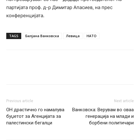
партијата проф. д-р Димитар Апасиев, на прес
конференцијата.
TAGS
Билјана Ванковска
Левица
НАТО
Previous article
Next article
ОН драстично го намалува
Ванковска: Верувам во оваа
буџетот за Агенцијата за
генерација на млади и
палестински бегалци
борбени политичари