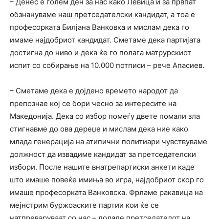
– Денес е голем ден за нас како Левица и за првпат
обзнануваме наш претседателски кандидат, а тоа е
професорката Билјана Ванковка и мислам дека го
имаме најдобриот кандидат. Сметаме дека партијата
достигна до ниво и дека ќе го полага матрурскиот
испит со собирање на 10.000 потписи – рече Апасиев.
– Сметаме дека е дојдено времето народот да
препознае кој се бори чесно за интересите на
Македонија. Дека со избор помеѓу двете помали зла
стигнавме до ова дереџе и мислам дека ние како
млада генерација на атипични политиари чувствуваме
должност да извадиме кандидат за претседателски
избори. После нашите внатрепартиски анкети каде
што имаше повеќе имиња во игра, најдобриот скор го
имаше професорката Ванковска. Фрламе ракавица на
мејнстрим буржоаските партии кои ќе се
натпреваруваат со нас – додаде претседателот на