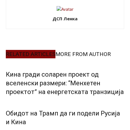
ДСП Ленка
RELATED ARTICLES
MORE FROM AUTHOR
Кина гради соларен проект од
вселенски размери: “Менхетен
проектот” на енергетската транзиција
Обидот на Трамп да ги подели Русија
и Кина