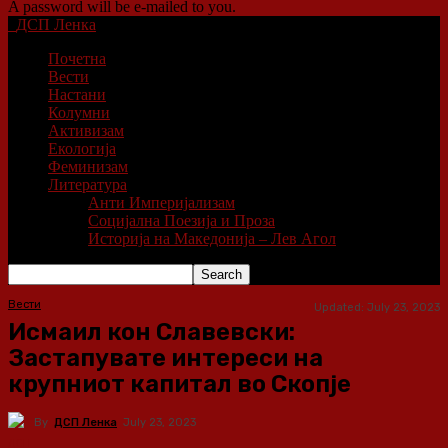
A password will be e-mailed to you.
ДСП Ленка
Почетна
Вести
Настани
Колумни
Активизам
Екологија
Феминизам
Литература
Анти Империјализам
Социјална Поезија и Проза
Историја на Македонија – Лев Агол
Вести
Updated:
July 23, 2023
Исмаил кон Славевски:
Застапувате интереси на
крупниот капитал во Скопје
By
ДСП Ленка
July 23, 2023