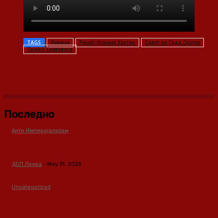
TAGS
Левица
Реџеп Исмаил Хактан
Совет на Град Скопје
Трајко Славевски
Последно
Анти Империјализам
Медиумите како оружје во класната борба
ДСП Ленка
-
May 31, 2025
Uncategorized
Зависноста како феномен предизвикан од
материјалните услови