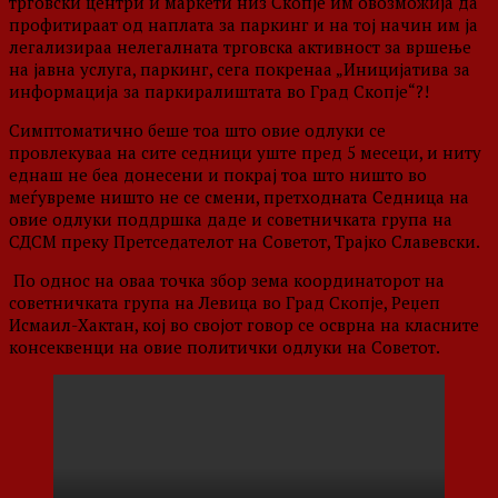
трговски центри и маркети низ Скопје им овозможија да
профитираат од наплата за паркинг и на тој начин им ја
легализираа нелегалната трговска активност за вршење
на јавна услуга, паркинг, сега покренаа „Иницијатива за
информација за паркиралиштата во Град Скопје“?!
Симптоматично беше тоа што овие одлуки се
провлекуваа на сите седници уште пред 5 месеци, и ниту
еднаш не беа донесени и покрај тоа што ништо во
меѓувреме ништо не се смени, претходната Седница на
овие одлуки поддршка даде и советничката група на
СДСМ преку Претседателот на Советот, Трајко Славевски.
По однос на оваа точка збор зема координаторот на
советничката група на Левица во Град Скопје, Реџеп
Исмаил-Хактан, кој во својот говор се осврна на класните
консеквенци на овие политички одлуки на Советот.