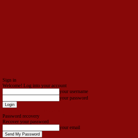
Sign in
Welcome! Log into your account
your username
your password
Forgot your password? Get help
Password recovery
Recover your password
your email