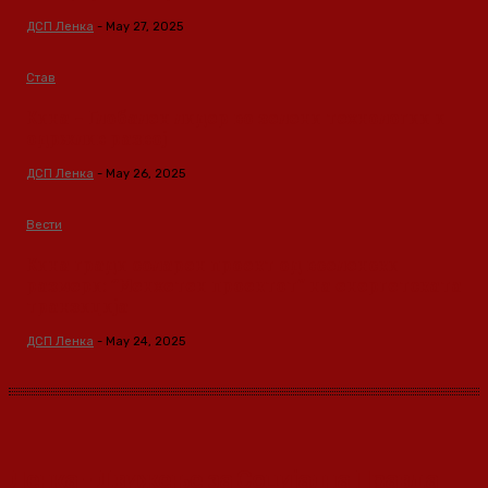
ДСП Ленка
-
May 27, 2025
Став
Кина – Глобален лидер во зелени технологии и
одржлив развој
ДСП Ленка
-
May 26, 2025
Вести
Кина гради соларен проект од вселенски
размери: “Менхетен проектот” на енергетската
транзиција
ДСП Ленка
-
May 24, 2025
Ленка - Движење за Социјална Правда