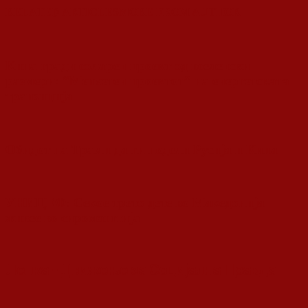
RELATED ARTICLES
MORE FROM AUTHOR
Кина гради соларен проект од вселенски
размери: “Менхетен проектот” на енергетската
транзиција
Обидот на Трамп да ги подели Русија и Кина
УНИЦЕФ: Секое трето дете во Македонија
живее во сиромаштија
Ленка - Движење за Социјална Правда