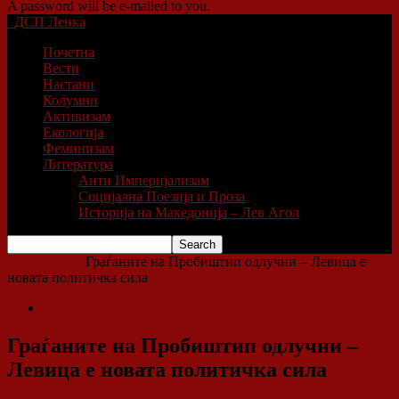
A password will be e-mailed to you.
ДСП Ленка
Почетна
Вести
Настани
Колумни
Активизам
Екологија
Феминизам
Литература
Анти Империјализам
Социјална Поезија и Проза
Историја на Македонија – Лев Агол
Home
Вести
Граѓаните на Пробиштип одлучни – Левица е
новата политичка сила
Вести
Граѓаните на Пробиштип одлучни –
Левица е новата политичка сила