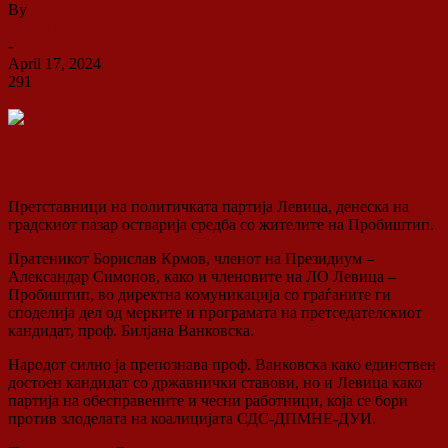
By
ДСП Ленка
-
April 17, 2024
291
0
Претставници на политичката партија Левица, денеска на
градскиот пазар остварија средба со жителите на Пробиштип.
Пратеникот Борислав Крмов, членот на Президиум –
Александар Симонов, како и членовите на ЛО Левица –
Пробиштип, во директна комуникација со граѓаните ги
споделија дел од мерките и програмата на претседателскиот
кандидат, проф. Билјана Ванковска.
Народот силно ја препознава проф. Ванковска како единствен
достоен кандидат со државнички ставови, но и Левица како
партија на обесправените и чесни работници, која се бори
против злоделата на коалицијата СДС-ДПМНЕ-ДУИ.