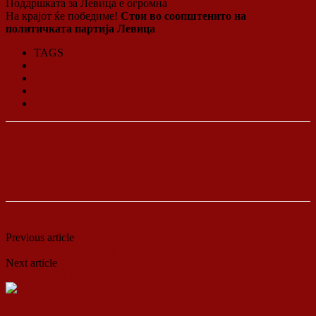
Поддршката за Левица е огромна
На крајот ќе победиме!
Стои во соопштенито на
политичката партија Левица
TAGS
Александар Симонов
Борислав Крмов
левица
Пробиштип
Previous article
Европратеникот Мик Волас со поддршка за
претседателскиот кандидат Билјана Ванковска
Next article
Молкот на бугарските политичари и одложеното
дејство на Уставните измени
ДСП Ленка