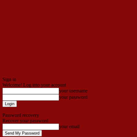
Sign in
Welcome! Log into your account
your username
your password
Forgot your password? Get help
Password recovery
Recover your password
your email