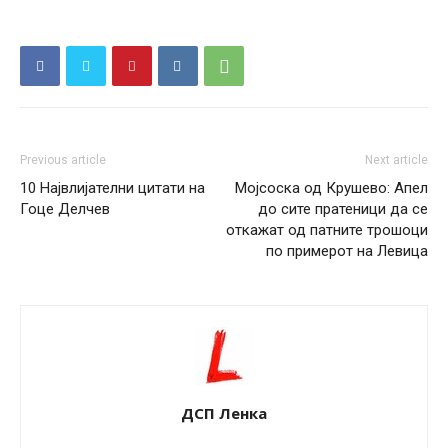
Previous article
Next article
10 Највлијателни цитати на
Мојсоска од Крушево: Апел
Гоце Делчев
до сите пратеници да се
откажат од патните трошоци
по примерот на Левица
ДСП Ленка