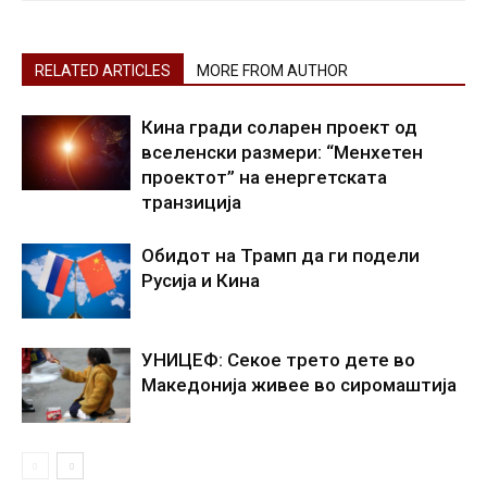
RELATED ARTICLES
MORE FROM AUTHOR
Кина гради соларен проект од
вселенски размери: “Менхетен
проектот” на енергетската
транзиција
Обидот на Трамп да ги подели
Русија и Кина
УНИЦЕФ: Секое трето дете во
Македонија живее во сиромаштија