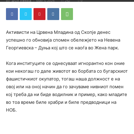
By
ДСП Ленка
-
May 5, 2024
262
0
Активисти на Црвена Младина од Скопје денес
успешно го обновија спомен обележјето на Невена
Георгиевска – Дуња кој што се наоѓа во Жена парк.
Кога институците се однесуваат игнорантно кон оние
кои некогаш го дале животот во борбата со бугарскиот
фашистичкиот окупатор, тогаш наша должност е на
овој или на оној начин да го зачуваме нивниот помен
кој треба да ни биде водилник и пример, како младите
во тоа време биле храбри и биле предводници на
НОБ.