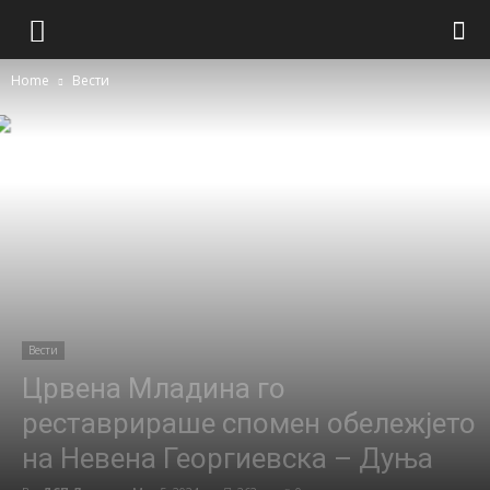
Home
Вести
Вести
Црвена Младина го
реставрираше спомен обележјето
на Невена Георгиевска – Дуња