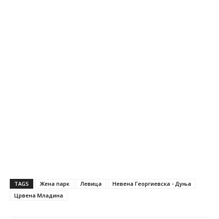
TAGS
Жена парк
Левица
Невена Георгиевска - Дуња
Црвена Младина