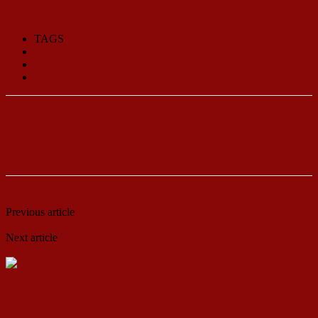
TAGS
Албанци
Берово
Левица
Previous article
Наводниот геноцид на колективизацијата [Људо
Мартенс]
Next article
Богевски: Државата има одговорност за
вработените во ФЕНИ
ДСП Ленка
RELATED ARTICLES
MORE FROM AUTHOR