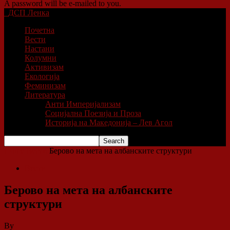
A password will be e-mailed to you.
ДСП Ленка
Почетна
Вести
Настани
Колумни
Активизам
Екологија
Феминизам
Литература
Анти Империјализам
Социјална Поезија и Проза
Историја на Македонија – Лев Агол
Home
Вести
Берово на мета на албанските структури
Вести
Берово на мета на албанските
структури
By