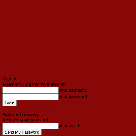
Sign in
Welcome! Log into your account
your username
your password
Forgot your password? Get help
Password recovery
Recover your password
your email