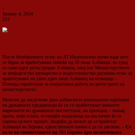
ДСП Ленка
-
January 4, 2024
223
0
После безобразниот оглас на ЈП Национални шуми каде што
се бараа за вработување повеќе од 20 лица Aлбанци, во град
со само еден регистриран Aлбанец, овој пат Министерството
за земјоделство шумарство и водостопанство распиша оглас за
вработување на уште едно лице Албанец на позиција –
Помлад соработник за оперативна работа во регистрите на
министерството.
Можеме да заклучиме дека албанските коалициони партнери
на државните предавници ќе си ги вработуваат нивните
марионети во државните институции, на принцип – нишај
врата, земи плата, оставајќи недоумица на кој начин ќе се
одвива целиот процес, бидејќи да можат да се вработат
Албанци во Берово, единствениот начин е да ги увеземе. –
Се
вели во соопштението на ЛО Берово при политичката