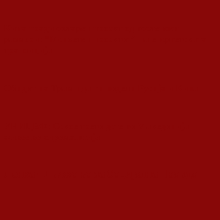
Кина гради соларен проект од вселенски
размери: “Менхетен проектот” на енергетската
транзиција
Обидот на Трамп да ги подели Русија и Кина
УНИЦЕФ: Секое трето дете во Македонија
живее во сиромаштија
Ленка - Движење за Социјална Правда