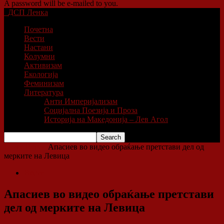
A password will be e-mailed to you.
ДСП Ленка
Почетна
Вести
Настани
Колумни
Активизам
Екологија
Феминизам
Литература
Анти Империјализам
Социјална Поезија и Проза
Историја на Македонија – Лев Агол
Home
Вести
Апасиев во видео обраќање претстави дел од
мерките на Левица
Вести
Апасиев во видео обраќање претстави
дел од мерките на Левица