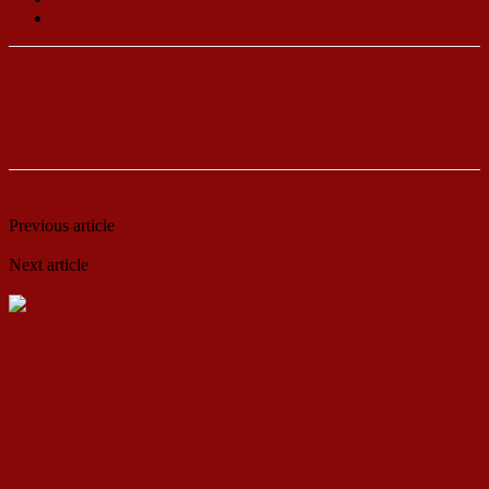
Левица
Previous article
Мустафаоглу: „Искусните политичари“
континуирано ги потценуваат младите
Next article
Членови на Левица – Гевгелија одадоа почит на
паднатите борци од НОБ
ДСП Ленка
RELATED ARTICLES
MORE FROM AUTHOR
Кина гради соларен проект од вселенски
размери: “Менхетен проектот” на енергетската