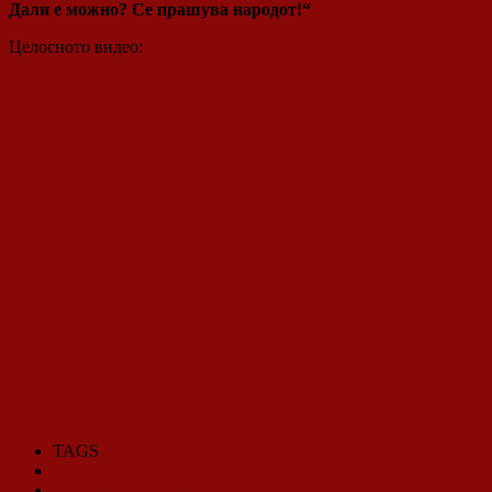
Дали е можно? Се прашува народот!“
Целосното видео:
TAGS
Апасиев
Димитар Апасиев