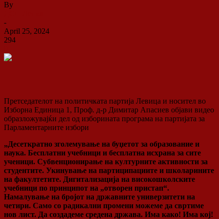
By
ДСП Ленка
-
April 25, 2024
294
0
Претседателот на политичката партија Левица и носител во
Изборна Единица 1, Проф. д-р Димитар Апасиев објави видео
образложувајќи дел од изборината програма на партијата за
Парламентарните избори
„Десеткратно зголемување на буџетот за образование и
наука. Бесплатни учебници и бесплатна исхрана за сите
ученици. Субвенционирање на културните активности за
студентите. Укинување на партиципациите и школарините
на факултетите. Дигитализација на високошколските
учебници по принципот на „отворен пристап“.
Намалување на бројот на државните универзитети на
четири. Само со радикални промени можеме да свртиме
нов лист. Да создадеме средена држава. Има како! Има кој!