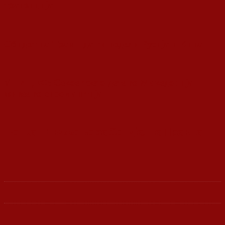
транзиција
Обидот на Трамп да ги подели Русија и Кина
УНИЦЕФ: Секое трето дете во Македонија
живее во сиромаштија
Ленка - Движење за Социјална Правда