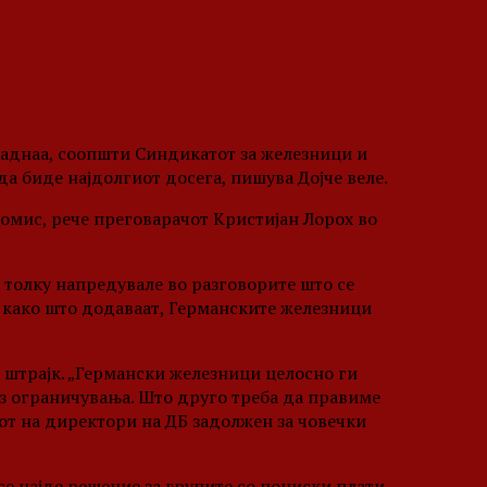
аднаа, соопшти Синдикатот за железници и
да биде најдолгиот досега, пишува Дојче веле.
омис, рече преговарачот Кристијан Лорох во
 толку напредувале во разговорите што се
, како што додаваат, Германските железници
т штрајк. „Германски железници целосно ги
ез ограничувања. Што друго треба да правиме
от на директори на ДБ задолжен за човечки
се најде решение за групите со пониски плати.