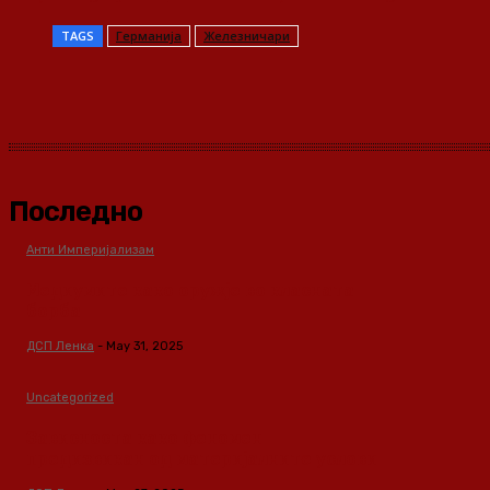
TAGS
Германија
Железничари
Share
Последно
Анти Империјализам
Медиумите како оружје во класната
борба
ДСП Ленка
-
May 31, 2025
Uncategorized
Зависноста како феномен
предизвикан од материјалните услови