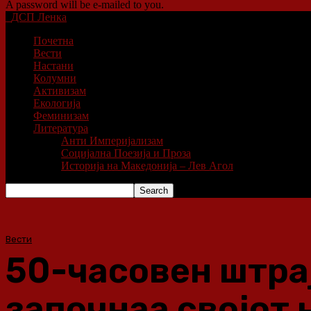
A password will be e-mailed to you.
ДСП Ленка
Почетна
Вести
Настани
Колумни
Активизам
Екологија
Феминизам
Литература
Анти Империјализам
Социјална Поезија и Проза
Историја на Македонија – Лев Агол
Вести
50-часовен штрај
започнаа својот 