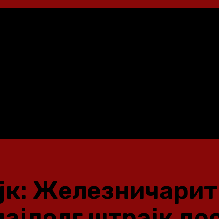
к: Железничарите
најдолг штрајк до