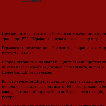
ДСП Ленка
Преговорите за платите со Германските железници проп
транспорт ЕВГ. Штрајкот почнува денеска вечер и треба 
Германските железници не беа заинтересирани за компр
петокот (12 мај).
Според неговиот синдикат ЕВГ, двете страни претходно
чинело дека основата за договор е постигната, но потоа
(Дојче бан, ДБ) се повлекле.
Во исто време од ДБ велат дека се обиделе се да спреча
исполнија барањата на синдикатот ЕВГ, без трикови и б
како работодавци“, праша Мартин Зајлер, член на одбор
ресурси.
За да се постигне успех во преговорите, неопходно е да 