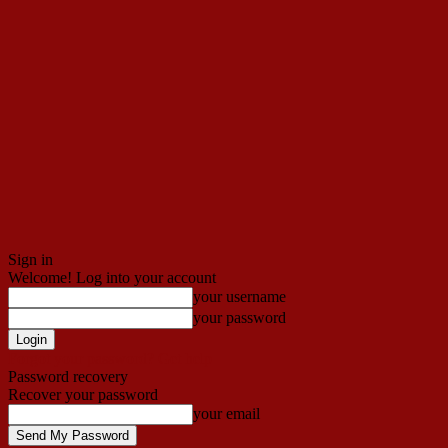
Sign in
Welcome! Log into your account
your username
your password
Forgot your password? Get help
Password recovery
Recover your password
your email