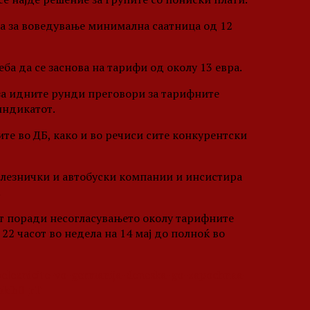
а за воведување минимална саатница од 12
ба да се заснова на тарифи од околу 13 евра.
 за идните рунди преговори за тарифните
индикатот.
ите во ДБ, како и во речиси сите конкурентски
железнички и автобуски компании и инсистира
.
т поради несогласувањето околу тарифните
 22 часот во недела на 14 мај до полноќ во
heleznicite-vo-germanija-deneska-go-zapochnaa-
bkib0_rT-