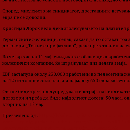
Според мислењето на синдикатот, досегашните ветувањ
евра не се доволни.
Кристијан Лорох вели дека зголемувањето на платите тре
Германските железници, сепак, сакаат да го остават тоа
договори. „Тоа не е прифатливо“, рече претставник на с
Во четврток, на 11 мај, синдикатот објави дека вработен
железнички компании, ќе штрајкуваат низ целата земја.
ЕВГ застапува околу 230.000 вработени во педесетина 
на 12 отсто повисоки плати и најмалку 650 евра месечно
Ова ќе биде трет предупредувачки штрајк на синдикато
договори и треба да биде најдолгиот досега: 50 часа, од
вторник на 15 мај.
Превземено од:
https://lokalno.mk/50-chasoven-shtrajk-z
svojot-najdolg-prekin-na-rabota-dosega/?fbclid=IwAR0Pti4
Gv7yWM8gbrpCdH_u8k1rnYAlRMjvRChtEPNSagZ5F5k