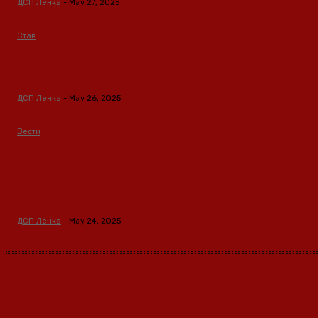
ДСП Ленка
-
May 27, 2025
Став
Кина – Глобален лидер во зелени
технологии и одржлив развој
ДСП Ленка
-
May 26, 2025
Вести
Кина гради соларен проект од
вселенски размери: “Менхетен
проектот” на енергетската
транзиција
ДСП Ленка
-
May 24, 2025