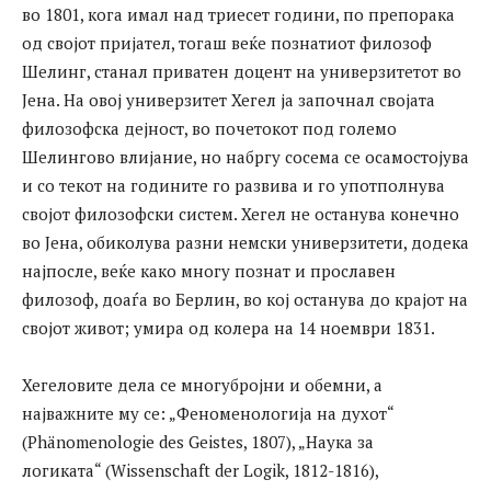
во 1801, кога имал над триесет години, по препорака
од својот пријател, тогаш веќе познатиот филозоф
Шелинг, станал приватен доцент на универзитетот во
Јена. На овој универзитет Хегел ја започнал својата
филозофска дејност, во почетокот под големо
Шелингово влијание, но набргу сосема се осамостојува
и со текот на годините го развива и го употполнува
својот филозофски систем. Хегел не останува конечно
во Јена, обиколува разни немски универзитети, додека
најпосле, веќе како многу познат и прославен
филозоф, доаѓа во Берлин, во кој останува до крајот на
својот живот; умира од колера на 14 ноември 1831.
Хегеловите дела се многубројни и обемни, а
најважните му се: „Феноменологија на духот“
(Phänomenologie des Geistes, 1807), „Наука за
логиката“ (Wissenschaft der Logik, 1812-1816),