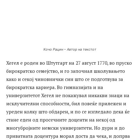
Кочо Рацин – Автор на текстот
Хегел е роден во Штутгарт на 27 август 1770, во пруско
бирократско семејство, и го започнал школувањето
како и секој чиновнички син што се подготвува за
бирократска кариера. Во гимназијата и на
универзитетот Хегел не покажувал никакви знаци на
исклучителни способности, бил повеќе прилежен и
уреден колку што обдарен, и по се изгледало дека ќе
стане еден од просечните доценти на некој од
многубројните немски универзитети. Но дури и до
приватната доцентура морал доста да чека, и допрва