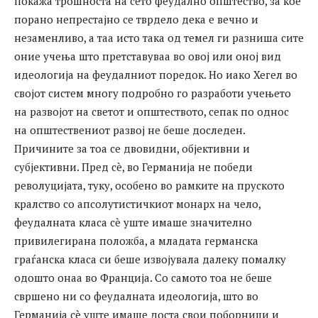
покажа трошноста на сето феудално општество, за кое
порано непрестајно се тврдело дека е вечно и
незаменливо, а таа исто така од темел ги разниша сите
оние учења што претставуваа во овој или оној вид
идеологија на феудалниот поредок. Но иако Хегел во
својот систем многу подробно го разработи учењето
на развојот на светот и општеството, сепак по однос
на општествениот развој не беше доследен.
Причините за тоа се двовидни, објективни и
субјективни. Пред сè, во Германија не победи
револуцијата, туку, особено во рамките на пруското
кралство со апсолутистичкиот монарх на чело,
феудалната класа сè уште имаше значително
привилегирана положба, а младата германска
граѓанска класа си беше извојувала далеку помалку
одошто онаа во Франција. Со самото тоа не беше
свршено ни со феудалната идеологија, што во
Германија сè уште имаше доста свои поборници и