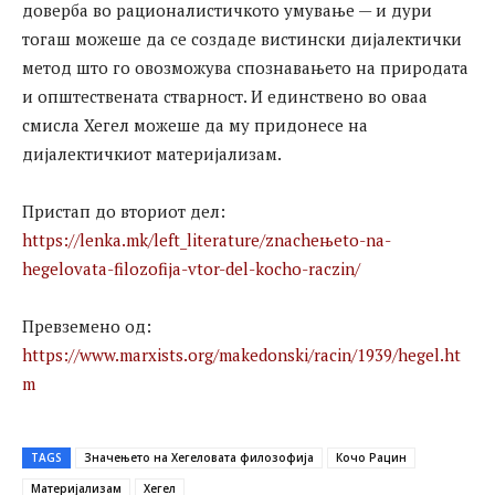
доверба во рационалистичкото умување — и дури
тогаш можеше да се создаде вистински дијалектички
метод што го овозможува спознавањето на природата
и општествената стварност. И единствено во оваа
смисла Хегел можеше да му придонесе на
дијалектичкиот материјализам.
Пристап до вториот дел:
https://lenka.mk/left_literature/znacheњeto-na-
hegelovata-filozofiјa-vtor-del-kocho-raczin/
Превземено од:
https://www.marxists.org/makedonski/racin/1939/hegel.ht
m
TAGS
Значењето на Хегеловата филозофија
Кочо Рацин
Материјализам
Хегел