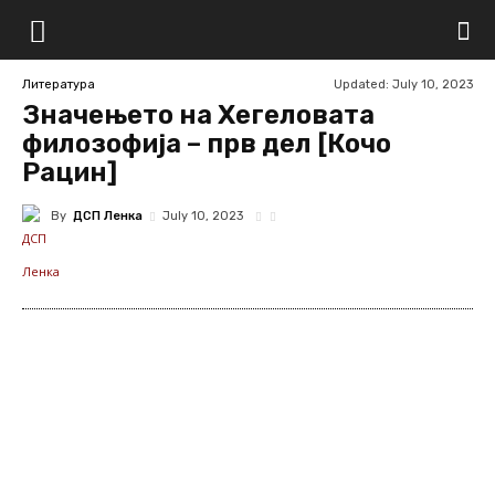
Updated:
July 10, 2023
Литература
Значењето на Хегеловата
филозофија – прв дел [Кочо
Рацин]
By
ДСП Ленка
July 10, 2023