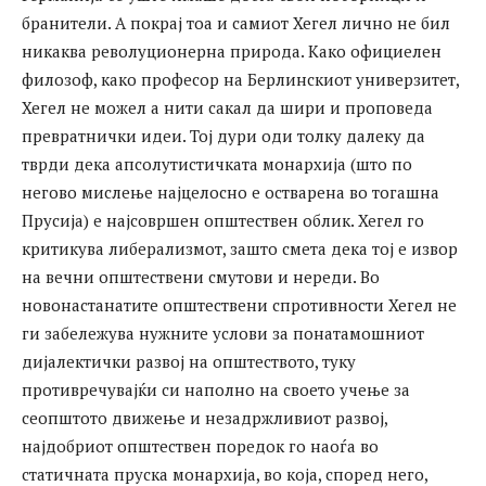
бранители. А покрај тоа и самиот Хегел лично не бил
никаква револуционерна природа. Како официелен
филозоф, како професор на Берлинскиот универзитет,
Хегел не можел а нити сакал да шири и проповеда
превратнички идеи. Тој дури оди толку далеку да
тврди дека апсолутистичката монархија (што по
негово мислење најцелосно е остварена во тогашна
Прусија) е најсовршен општествен облик. Хегел го
критикува либерализмот, зашто смета дека тој е извор
на вечни општествени смутови и нереди. Во
новонастанатите општествени спротивности Хегел не
ги забележува нужните услови за понатамошниот
дијалектички развој на општеството, туку
противречувајќи си наполно на своето учење за
сеопштото движење и незадржливиот развој,
најдобриот општествен поредок го наоѓа во
статичната пруска монархија, во која, според него,