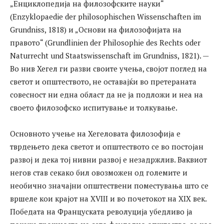
„Енциклопедија на филозофските науки“
(Enzyklopaedie der philosophischen Wissenschaften im
Grundniss, 1818) и „Основи на филозофијата на
правото“ (Grundlinien der Philosophie des Rechts oder
Naturrecht und Staatswissenschaft im Grundniss, 1821). —
Во нив Хегел ги разви своите учења, својот поглед на
светот и општеството, не оставајќи во претераната
совесност ни една област да не ја подложи и нeа на
своето филозофско испитување и толкување.
Основното учење на Хегеловата филозофија е
тврдењето дека светот и општеството се во постојан
развој и дека тој нивни развој е незадржлив. Ваквиот
негов став секако бил овозможен од големите и
необично значајни општествени поместувања што се
вршеле кои крајот на XVIII и во почетокот на XIX век.
Победата на Француската револуција убедливо ја