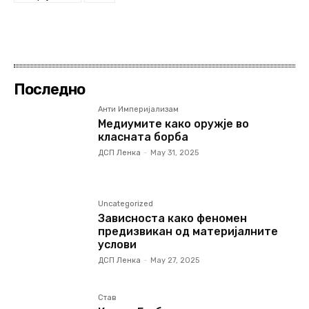
Последно
Анти Империјализам
Медиумите како оружје во
класната борба
ДСП Ленка
-
May 31, 2025
Uncategorized
Зависноста како феномен
предизвикан од материјалните
услови
ДСП Ленка
-
May 27, 2025
Став