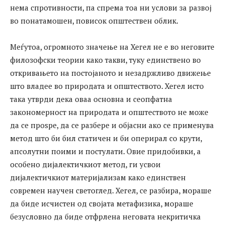
нема спротивности, па спрема тоа ни услови за развој
во понатамошен, повисок општествен облик.
Меѓутоа, огромното значење на Хегел не е во неговите
филозофски теории како такви, туку единствено во
откривањето на постојаното и незадржливо движење
што владее во природата и општеството. Хегел исто
така утврди дека оваа основна и сеопфатна
закономерност на природата и општеството не може
да се проѕре, да се разбере и објасни ако се применува
метод што би бил статичен и би оперирал со крути,
апсолутни поими и постулати. Овие придобивки, а
особено дијалектичкиот метод, ги усвои
дијалектичкиот материјализам како единствен
современ научен светоглед. Хегел, се разбира, мораше
да биде исчистен од својата метафизика, мораше
безусловно да биде отфрлена неговата некритичка