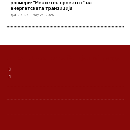
размери: “Менхетен проектот” на
енергетската транзиција
ДСП Ленка
-
May 24, 2025
Ленка - Движење за Социјална Правда