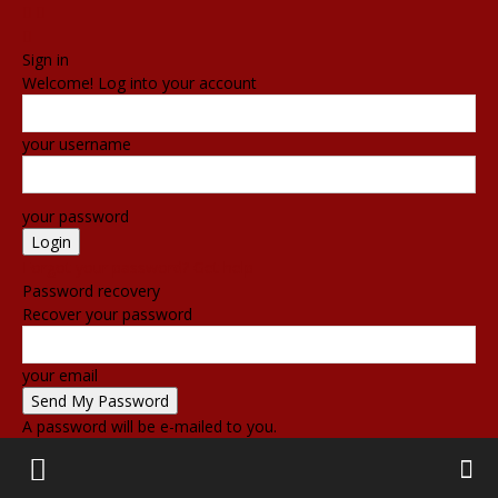
Sign in
Welcome! Log into your account
your username
your password
Forgot your password? Get help
Password recovery
Recover your password
your email
A password will be e-mailed to you.