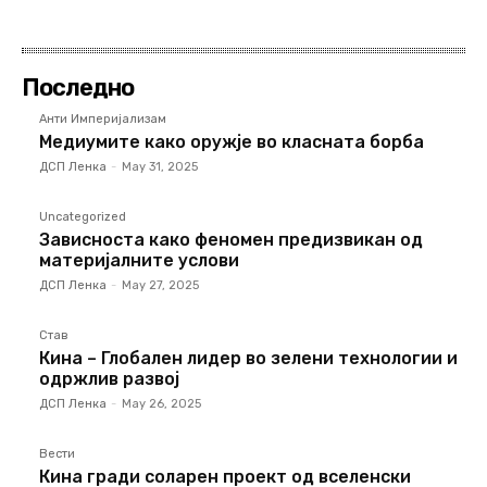
Последно
Анти Империјализам
Медиумите како оружје во класната борба
ДСП Ленка
-
May 31, 2025
Uncategorized
Зависноста како феномен предизвикан од
материјалните услови
ДСП Ленка
-
May 27, 2025
Став
Кина – Глобален лидер во зелени технологии и
одржлив развој
ДСП Ленка
-
May 26, 2025
Вести
Кина гради соларен проект од вселенски