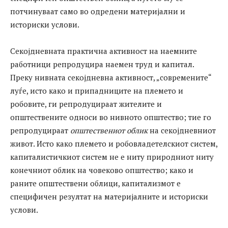
потчинуваат само во одредени материјални и
историски услови.
Секојдневната практична активност на наемните
работници репродуцира наемен труд и капитал.
Преку нивната секојдневна активност, „современите“
луѓе, исто како и припадниците на племето и
робовите, ги репродуцираат жителите и
општествените односи во нивното општество; тие го
репродуцираат
општествениот облик
на секојдневниот
живот. Исто како племето и робовладетелскиот систем,
капиталистичкиот систем не е ниту природниот ниту
конечниот облик на човеково општество; како и
раните општествени облици, капитализмот е
специфичен резултат на материјалните и историски
услови.