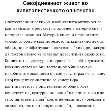
Секојдневниот живот во
капиталистичкото општество
Општествениот облик на вообичаената активност во
капитализмот е резултат на одредена материјална и
историска околност. Материјалните и историските
услови го објаснуваат потеклото на капиталистичкиот
облик, но не објаснуваат зошто овој облик продолжува
да постои откако ќе исчезнат првобитните околности.
Концептот на „културна инерција“ не е објаснување за
континуитетот на општествениот облик откако
првобитните околности од кои резултирал исчезнале.
Овој концепт единствено го констатира
континуитетот на општествениот облик. Кога
концептот на „културна инерција“ парадира како име
за „општествена сила“ која ја детерминира човековата
активност, тоа претставува само обид човековата