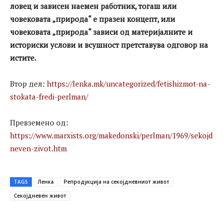
ловец и зависен наемен работник, тогаш или
човековата „природа“ е празен концепт, или
човековата „природа“ зависи од материјалните и
историски услови и всушност претставува одговор на
истите.
Втор дел:
https://lenka.mk/uncategorized/fetishizmot-na-
stokata-fredi-perlman/
Превземено од:
https://www.marxists.org/makedonski/perlman/1969/sekojd
neven-zivot.htm
TAGS
Ленка
Репродукција на секојдневниот живот
Секојдневен живот