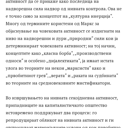
активност да се прикаже како последица на
надворешна сила надвор од нивната контрола. Ова не
е точно само за концептот на „културна инерција“.
Многу од термините користени од Маркс за
објаснување на човековата активност се издигнати на
ниво на надворешни и дури „природни“ сили кои ја
детерминираат човековата активност; на тој начин,
концептите како „класна борба“, „производствени
односи“ и особено „дијалектиката“, ја имаат истата
улога во теориите на некои „марксисти“ како и
„првобитниот грев“, „верата“ и „раката на судбината“
во теориите на средновековните мистификатори.
Во извршувањето на нивната секојдневна активност,
припадниците на капиталистичкото општество
истовремено поддржуваат два процеси: го
репродуцираат обликот на нивната активност и ги
отстрануваат материјалните услови од кои првобитно