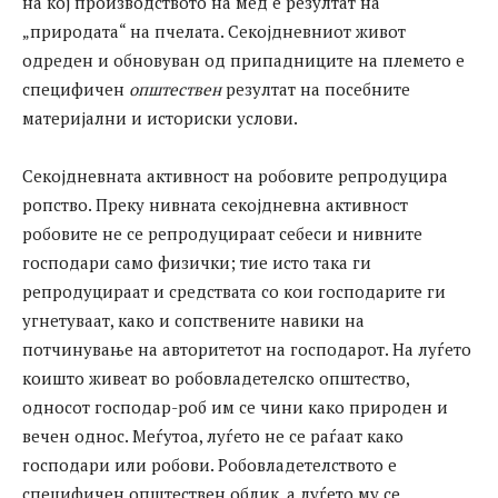
на кој производството на мед е резултат на
„природата“ на пчелата. Секојдневниот живот
одреден и обновуван од припадниците на племето е
специфичен
општествен
резултат на посебните
материјални и историски услови.
Секојдневната активност на робовите репродуцира
ропство. Преку нивната секојдневна активност
робовите не се репродуцираат себеси и нивните
господари само физички; тие исто така ги
репродуцираат и средствата со кои господарите ги
угнетуваат, како и сопствените навики на
потчинување на авторитетот на господарот. На луѓето
коишто живеат во робовладетелско општество,
односот господар-роб им се чини како природен и
вечен однос. Меѓутоа, луѓето не се раѓаат како
господари или робови. Робовладетелството е
специфичен општествен облик, а луѓето му се