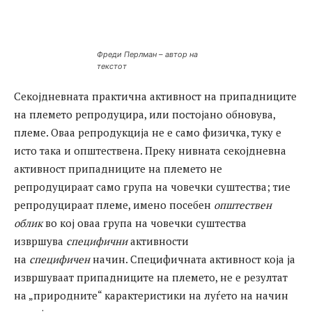
Фреди Перлман – автор на
текстот
Секојдневната практична активност на припадниците
на племето репродуцира, или постојано обновува,
племе. Оваа репродукција не е само физичка, туку е
исто така и општествена. Преку нивната секојдневна
активност припадниците на племето не
репродуцираат само група на човечки суштества; тие
репродуцираат племе, имено посебен
општествен
облик
во кој оваа група на човечки суштества
извршува
специфични
активности
на
специфичен
начин. Специфичната активност која ја
извршуваат припадниците на племето, не е резултат
на „природните“ карактеристики на луѓето на начин