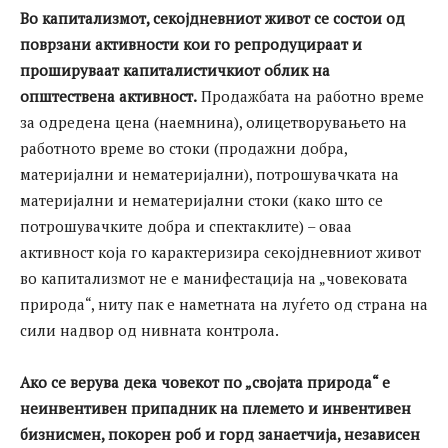
Во капитализмот, секојдневниот живот се состои од
поврзани активности кои го репродуцираат и
прошируваат капиталистичкиот облик на
општествена активност.
Продажбата на работно време
за одредена цена (наемнина), олицетворувањето на
работното време во стоки (продажни добра,
материјални и нематеријални), потрошувачката на
материјални и нематеријални стоки (како што се
потрошувачките добра и спектаклите) – оваа
активност која го карактеризира секојдневниот живот
во капитализмот не е манифестација на „човековата
природа“, ниту пак е наметната на луѓето од страна на
сили надвор од нивната контрола.
Ако се верува дека човекот по „својата природа“ е
неинвентивен припадник на племето и инвентивен
бизнисмен, покорен роб и горд занаетчија, независен