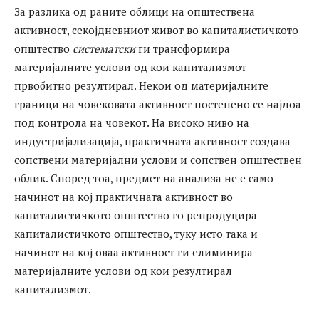
За разлика од раните облици на општествена
активност, секојдневниот живот во капиталистичкото
општество
систематски
ги трансформира
материјалните услови од кои капитализмот
првобитно резултирал. Некои од материјалните
граници на човековата активност постепено се најдоа
под контрола на човекот. На високо ниво на
индустријализација, практичната активност создава
сопствени материјални услови и сопствен општествен
облик. Според тоа, предмет на анализа не е само
начинот на кој практичната активност во
капиталистичкото општество го репродуцира
капиталистичкото општество, туку исто така и
начинот на кој оваа активност ги елиминира
материјалните услови од кои резултирал
капитализмот.