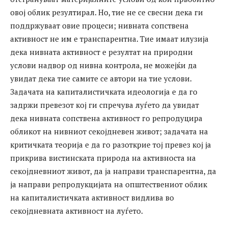
овој облик резултирал. Но, тие не се свесни дека ги
поддржуваат овие процеси; нивната сопствена
активност не им е транспарентна. Тие имаат илузија
дека нивната активност е резултат на природни
услови надвор од нивна контрола, не можејќи да
увидат дека тие самите се автори на тие услови.
Задачата на капиталистичката идеологија е да го
задржи превезот кој ги спречува луѓето да увидат
дека нивната сопствена активност го репродуцира
обликот на нивниот секојдневен живот; задачата на
критичката теорија е да го разоткрие тој превез кој ја
прикрива вистинската природа на активноста на
секојдневниот живот, да ја направи транспарентна, да
ја направи репродукцијата на општествениот облик
на капиталистичката активност видлива во
секојдневната активност на луѓето.