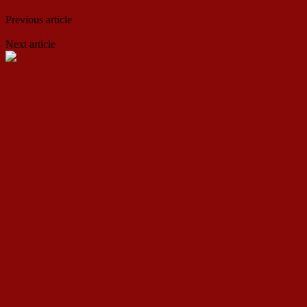
Previous article
Иран ги повика муслиманските земји да ги
прекинат сите односи со Израел
Next article
Чашкарци со блокада на локалните патишта
ДСП Ленка
RELATED ARTICLES
MORE FROM AUTHOR
Медиумите како оружје во класната борба
Зошто е важен комунистичкиот манифест денес?
Како Сталин го жртвувал својот син кога тој
паднал во германско заробеништво?