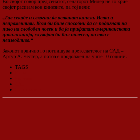
Во својот говор пред сенатот, сенаторот Милер не го крие
својот расизам кон кинезите, па тој вели:
„Тие секаде и секогаш ќе останат кинези. Исти и
непроменливи. Кога би биле способни да се подигнат на
ниво на слободен човек и да ја прифатат американската
цивилизација, случајот би бил полесен, но тоа е
неизводливо.“
Законот првично го потпишува претседателот на САД –
Артур А. Честер, а потоа е продолжен на уште 10 години.
TAGS
Кина
Расизам
САД
Синофобија