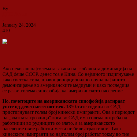
By
ДСП Ленка
-
January 24, 2024
410
0
Ако некогаш најголемата закана на глобалната доминација на
САД беше СССР, денес тоа е Кина. Со нејзиното издигнување
како светска сила, правопропорционално почна најзиното
демонизирање во американските медиуми и како последица
се разви голема синофобија кај американското население.
Но, почетоците на американската синофобија датираат
уште од деветнаесетиот век.
1850-тите години во САД
пристигнуваат голем број кинески имигранти. Ова е периодот
на „златната грозница“ кога во САД има голема потреба од
работници во рудниците со злато, а за американското
население овие работни места не биле атрактивни. Така
кинеските имигранти во најголем број работат токму во тие