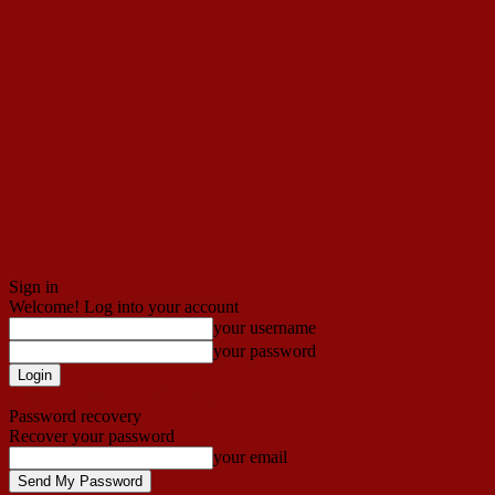
Sign in
Welcome! Log into your account
your username
your password
Forgot your password? Get help
Password recovery
Recover your password
your email