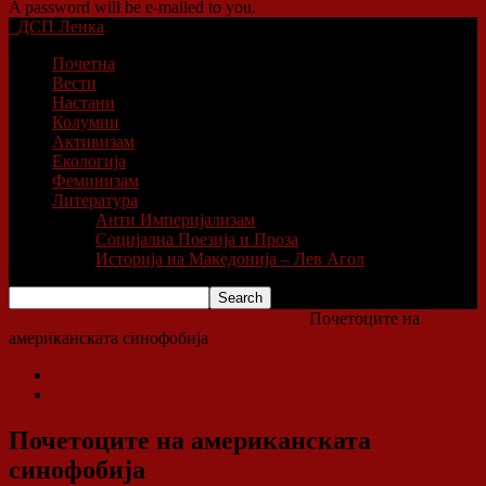
A password will be e-mailed to you.
ДСП Ленка
Почетна
Вести
Настани
Колумни
Активизам
Екологија
Феминизам
Литература
Анти Империјализам
Социјална Поезија и Проза
Историја на Македонија – Лев Агол
Home
Литература
Анти Империјализам
Почетоците на
американската синофoбија
Анти Империјализам
Литература
Почетоците на американската
синофoбија