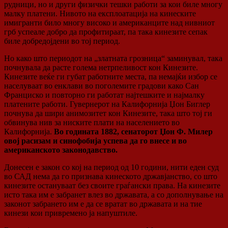
рудници, но и други физички тешки работи за кои биле многу
малку платени. Нивото на експлоатација на кинеските
имигранти било многу високо и американците над нивниот
грб успеале добро да профитираат, па така кинезите сепак
биле добредојдени во тој период.
Но како што пeриодот на „златната грозница“ заминувал, така
почнувала да расте голема нетрпеливост кон Кинезите.
Кинезите веќе ги губат работните места, па немајќи избор се
населуваат во енклави во поголемите градови како Сан
Франциско и повторно ги работат најтешките и најмалку
платените работи. Гувернерот на Калифорнија Џон Биглер
почнува да шири анимозитет кон Кинезите, така што тој ги
обвинува нив за ниските плати на населението во
Калифорнија.
Во годината 1882, сенаторот Џон Ф. Милер
овој расизам и синофобија успева да го внесе и во
американското законодавство.
Донесен е закон со кој на период од 10 години, нити еден суд
во САД нема да го признава кинеското државјанство, со што
кинезите остануваат без своите граѓански права. На кинезите
исто така им е забранет влез во државата, а со дополнување на
законот забрането им е да се вратат во државата и на тие
кинези кои привремено ја напуштиле.