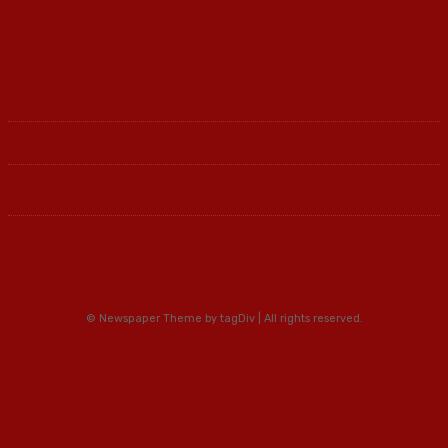
Ленка - Движење за Социјална Правда
© Newspaper Theme by tagDiv | All rights reserved.