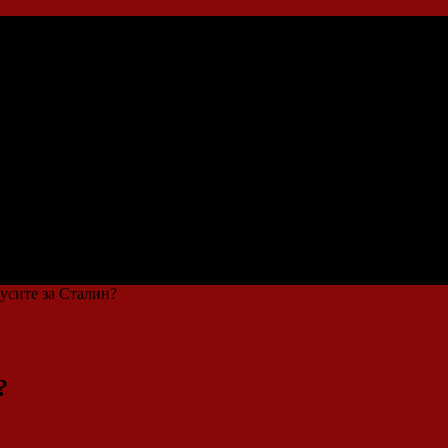
усите за Сталин?
?