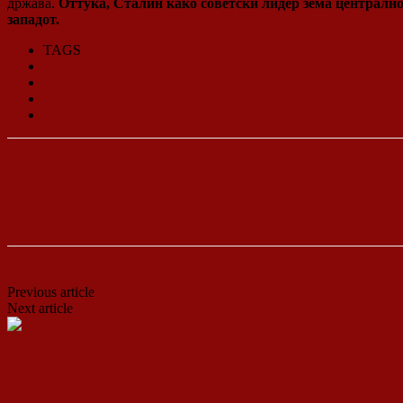
држава.
Оттука, Сталин како советски лидер зема централно 
западот.
TAGS
Анкета
Русија
СССР
Сталин
Previous article
Збогување со миротворецот
Next article
Жените и политиката
ДСП Ленка
RELATED ARTICLES
MORE FROM AUTHOR