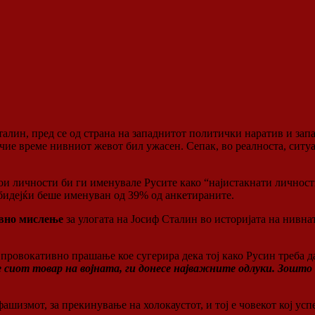
алин, пред се од страна на западнитот политички наратив и зап
 чие време нивниот жевот бил ужасен. Сепак, во реалноста, ситуа
ои личности би ги именувале Русите како “најистакнати личност
 бидејќи беше именуван од 39% од анкетираните.
ивно мислење
за улогата на Јосиф Сталин во историјата на нивна
ровокативно прашање кое сугерира дека тој како Русин треба да 
бе сиот товар на војната, ги донесе најважните одлуки. Зошто
фашизмот, за прекинување на холокаустот, и тој е човекот кој усп