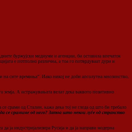
адните буржујски медиуми и агенции, би оставила впечаток
цијата е потполно различна, а тоа го потврдуваат дури и
и на сите времиња”. Иако никој не доби апсолутна мнозинство,
та земја. А истражувањата велат дека ваквото позитивно
се срами од Сталин, кажа дека тој не гледа од што би требало
 да се срамиме од него? Затоа што некои луѓе од странство
еа да ја индустријализира Русија и да ја направи модерна