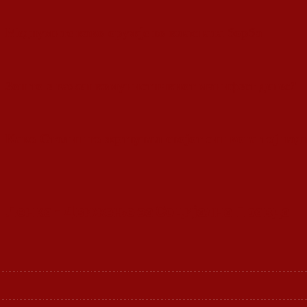
Медиумите како оружје во класната борба
Зошто е важен комунистичкиот манифест денес?
Како Сталин го жртвувал својот син кога тој па
Ленка - Движење за Социјална Правда