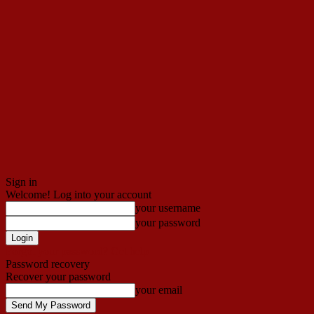
Sign in
Welcome! Log into your account
your username
your password
Forgot your password? Get help
Password recovery
Recover your password
your email