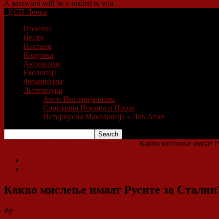
A password will be e-mailed to you.
ДСП Ленка
Почетна
Вести
Настани
Колумни
Активизам
Екологија
Феминизам
Литература
Анти Империјализам
Социјална Поезија и Проза
Историја на Македонија – Лев Агол
Home
Литература
Анти Империјализам
Какво мислење имаат Р
Анти Империјализам
Литература
Какво мислење имаат Русите за Сталин
By