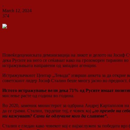
ДСП Ленка
-
March 12, 2024
374
0
Повеќедецениската демонизација на ликот и делото на Јосиф Ст
дека Русите на него се сеќаваат како на грозоморен тиранин во
истражувањата направени од западни агенции.
Истражувачкиот Центар „Левада“ изврши анкета за да открие к
советскиот лидер Јосиф Сталин беше многу јасно во предност,
Истото истражување вели дека 71% од Русите имаат позит
мислење расте од година во година.
Во 2020, заменик министерот за одбрана Андреј Картаполов на п
да се срами. Сталин, тврдеше тој, е човек кој
„го презеде на се
ни кажуваат? Сами ќе одлучиме кого да
славиме
“.
Сталин е гледан како човекот кој е најзаслужен за победата врз 