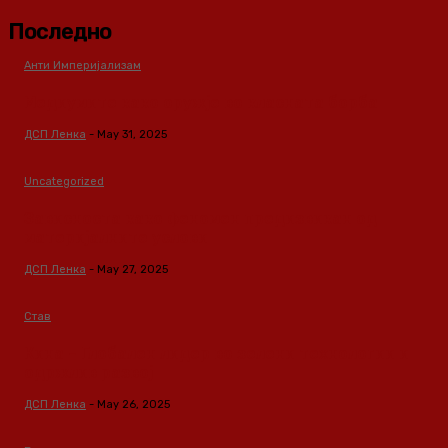
Последно
Анти Империјализам
Медиумите како оружје во класната борба
ДСП Ленка
-
May 31, 2025
Uncategorized
Зависноста како феномен предизвикан од
материјалните услови
ДСП Ленка
-
May 27, 2025
Став
Кина – Глобален лидер во зелени технологии и
одржлив развој
ДСП Ленка
-
May 26, 2025