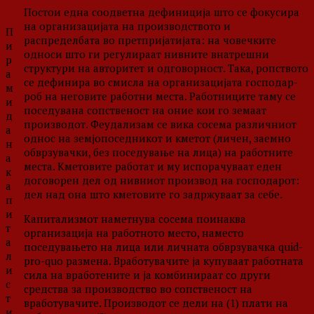
Постои една соодветна дефиниција што се фокусира
на организацијата на производството и
П
распределбата во претпријатијата: на човечките
и
односи што ги регулираат нивните внатрешни
р
структури на авторитет и одговорност. Така, ропството
а
се дефинира во смисла на организацијата господар-
м
роб на неговите работни места. Работниците таму се
и
поседувана сопственост на оние кои го земаат
д
производот. Феудализам се вика сосема различниот
а
однос на земјопоседникот и кметот (личен, заемно
н
обврзувачки, без поседување на лица) на работните
а
места. Кметовите работат и му испорачуваат еден
к
договорен дел од нивниот производ на господарот:
а
дел над она што кметовите го задржуваат за себе.
п
и
Капитализмот наметнува сосема поинаква
т
организација на работното место, наместо
а
поседувањето на лица или личната обврзувачка quid-
л
pro-quo размена. Вработувачите ја купуваат работната
и
сила на вработените и ја комбинираат со други
с
средства за производство во сопственост на
т
вработувачите. Производот се дели на (1) плати на
и