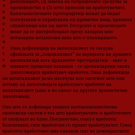
работниците, (2) замена на потрошените средства за
ч
производство и (3) нето приходи на вработувачите.
к
Капиталистичките претпријатија можат да бидат
и
поседувани и управувани од приватни лица, државни
о
службеници или од двете. Ресурсите и производите
т
може да се дистрибуираат преку пазарни или
с
непазарни механизми како што е планирањето.
и
с
Оваа дефиниција на капитализмот ги сведува
т
сфаќањата за „социјализмот“ на варијанти на државен
е
капитализам кога државните претпријатија – како и
м
нивните приватни пандани – се организирани околу
дихотомијата вработувач-вработен. Оваа дефиниција
на капитализмот јасно насочува кон системот што оди
потаму од дихотомијата вработувач-вработен на
капитализмот (како и во однос на другите дуалистички
дихотомии).
Она што го дефинира таквиот посткапиталистички
економски систем е тоа што вработувачите и вработените
се спојуваат во едно. Поединечно, секој е вработен.
Колективно, сите вработени го прават вработувачот. Секој
вработен/вработувач има еднаков глас во демократските