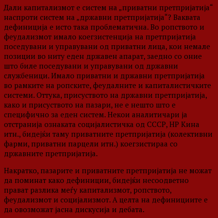
Дали капитализмот е систем на „приватни претпријатија“
наспроти систем на „државни претпријатија“? Ваквата
дефиниција е исто така проблематична. Во ропството и
феудализмот имало коегзистенција на претпријатија
поседувани и управувани од приватни лица, кои немале
позиции во ниту еден државен апарат, заедно со оние
што биле поседувани и управувани од државни
службеници. Имало приватни и државни претпријатија
во рамките на ропските, феудалните и капиталистичките
системи. Оттука, присуството на државни претпријатија,
како и присуството на пазари, не е нешто што е
специфично за еден систем. Некои аналитичари ја
отстранија ознаката социјалистичка од СССР, НР Кина
итн., бидејќи таму приватните претпријатија (колективни
фарми, приватни парцели итн.) коегзистираа со
државните претпријатија.
Накратко, пазарите и приватните претпријатија не можат
да поминат како дефиниции, бидејќи несоодветно
прават разлика меѓу капитализмот, ропството,
феудализмот и социјализмот. А целта на дефинициите е
да овозможат јасна дискусија и дебата.