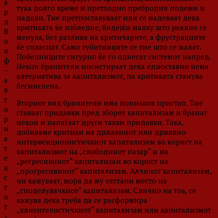
а
тука долго време и претходно пребродил подеми и
р
падови. Тие претпоставуваат или се надеваат дека
д
критиката ќе избледне, бидејќи малку што реално се
В
менува, без разлика на критичарите, a фрустрациите
о
ќе спласнат. Само губитниците се тие што се жалат.
л
Победниците сигурно ќе го однесат системот напред.
ф
Некои бранители инсистираат дека едноставно нема
–
алтернатива за капитализмот, па критиката станува
а
бесмислена.
в
т
Вториот вид бранители има поинаков пристап. Тие
о
ставаат придавки пред зборот капитализам и бранат
р
некои и напаѓаат други такви придавки. Така,
н
добиваме критики на државниот или државно-
а
интервенционистичкиот капитализам во корист на
т
капитализмот на „слободниот пазар“ и на
е
„регресивниот“ капитализам во корист на
к
„прогресивниот“ капитализам. Алчниот капитализам,
с
ни кажуваат, мора да му отстапи место на
т
„споделувачкиот“ капитализам. Слично на тоа, се
о
кажува дека треба да се расформира
т
„клиентелистичкиот“ капитализам или капитализмот