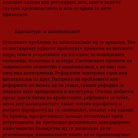
деловни одлуки кои регулираат што, како и каде се
случува производството и што се прави со нето
приходите.
Карикатура за капитализмот
Основните проблеми на капитализмот му се вродени. Тие
го поставуваат односот вработувач-вработен во неговото
јадро, како и резултатите од тој однос за пошироката
економија, политика и култура. Системскиот проблем на
современото општество е капитализмот, а не овој или
оној вид капитализам. Реформите заменуваа еден вид
капитализам со друг. Настрана од проблемите кои
реформите не можеа да ги решат, самите реформи се
покажаа како привремени и несигурни. Обично добиени
преку долги битки на вработените, реформите се губат,
затоа што капиталистите имаат поттик (профитот) и
ресурси (профитот) да ги заобиколат, ослабат или укинат.
На пример, прогресивните даноци отстапуваат пред
регресивните, на претходно раздвоеното комерцијално
инвестициско банкарство му се дозволува да се
рекомбинира, минималните плати не се прилагодуваат