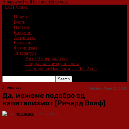
A password will be e-mailed to you.
ДСП Ленка
Почетна
Вести
Настани
Колумни
Активизам
Екологија
Феминизам
Литература
Анти Империјализам
Социјална Поезија и Проза
Историја на Македонија – Лев Агол
Литература
Updated:
June 22, 2023
Да, можеме подобро од
капитализмот [Ричард Волф]
By
ДСП Ленка
June 22, 2023