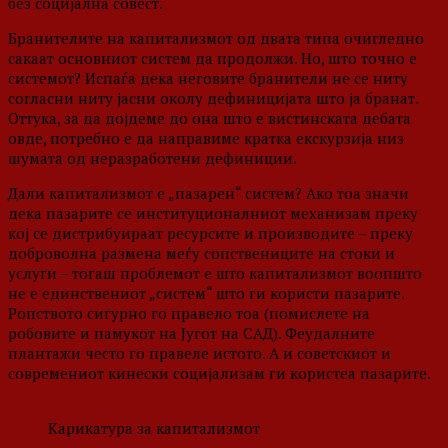
без социјална совест.
Бранителите на капитализмот од двата типа очигледно
сакаат основниот систем да продолжи. Но, што точно е
системот? Испаѓа дека неговите бранители не се ниту
согласни ниту јасни околу дефиницијата што ја бранат.
Оттука, за да дојдеме до она што е вистинската дебата
овде, потребно е да направиме кратка екскурзија низ
шумата од неразработени дефиниции.
Дали капитализмот е „пазарен“ систем? Ако тоа значи
дека пазарите се институционалниот механизам преку
кој се дистрибуираат ресурсите и производите – преку
доброволна размена меѓу сопствениците на стоки и
услуги – тогаш проблемот е што капитализмот воопшто
не е единствениот „систем“ што ги користи пазарите.
Ропството сигурно го правело тоа (помислете на
робовите и памукот на Југот на САД). Феудалните
плантажи често го правеле истото. А и советскиот и
современиот кинески социјализам ги користеа пазарите.
Карикатура за капитализмот