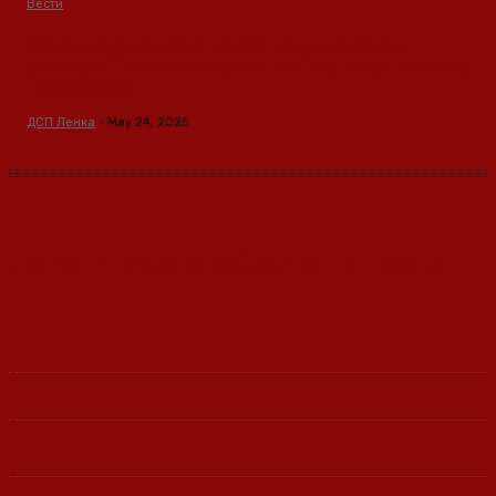
Вести
Кина гради соларен проект од вселенски
размери: “Менхетен проектот” на енергетската
транзиција
ДСП Ленка
-
May 24, 2025
Ленка - Движење за Социјална Правда