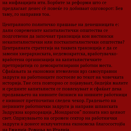
на инфлацијата итн. Борбите за реформи што се
предлагаат денес сè повеќе го добиваат одговорот: Бев
таму, го направив тоа.
Централното политичко прашање на денешницата е:
дали современите капиталистички општества се
подготвени да започнат транзиција кон вистински
некапиталистички или посткапиталистички општества?
Централната стратегија на таквата транзиција е да се
замени хиерархиската, недемократска, вработувачко-
вработена организација на капиталистичките
претпријатија со демократизирани работни места.
Сфаќањата за економии втемелени врз самоуправни
задруги на работниците постоеле во текот на човечката
историја. Тие сега повторно се појавуваат, бидејќи малите
и средните капиталисти се повлекуваат и сфаќаат дека
продавањето на нивните бизниси на нивните работници
е нивниот претпочитан следен чекор. Градењето на
нејзините работнички задруги ја направи шпанската
Задружна корпорација „Мондрагон“ позната низ целиот
свет. Одржувањето на огромен сектор на работнички
задруги ѝ донесе исклучителна економска благосостојба
на Емилија-Ромања во Италија.