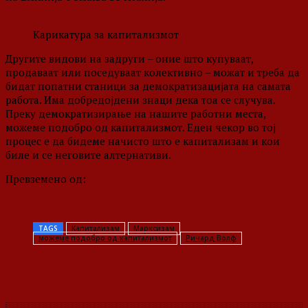
Карикатура за капитализмот
Другите видови на задруги – оние што купуваат,
продаваат или поседуваат колективно – можат и треба да
бидат попатни станици за демократизацијата на самата
работа. Има добредојдени знаци дека тоа се случува.
Преку демократизирање на нашите работни места,
можеме подобро од капитализмот. Еден чекор во тој
процес е да бидеме начисто што е капитализам и кои
биле и се неговите алтернативи.
Превземено од:
https://www.marxists.org/makedonski/volf/2019/podobro-od-
kapitalizmot.htm
TAGS
Капитализам
Марксизам
можеме подобро од капитализмот
Ричард Волф