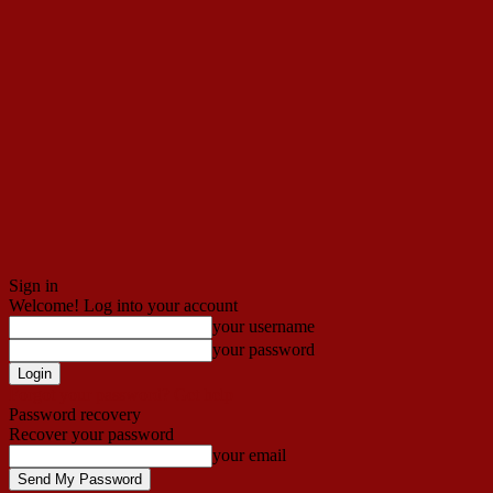
Sign in
Welcome! Log into your account
your username
your password
Forgot your password? Get help
Password recovery
Recover your password
your email