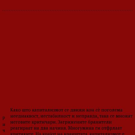
Како што капитализмот се движи кон сè поголема
нееднаквост, нестабилност и неправда, така се множат
Р
неговите критичари. Загрижените бранители
и
реагираат на два начина. Многумина ги отфрлаат
ч
критиките. На крајот на краиштата, капитализмот е