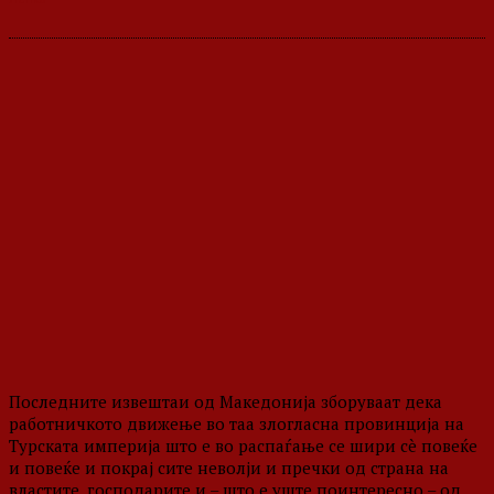
Последните извештаи од Македонија зборуваат дека
работничкото движење во таа злогласна провинција на
Турската империја што е во распаѓање се шири сè повеќе
и повеќе и покрај сите неволји и пречки од страна на
властите, господарите и – што е уште поинтересно – од