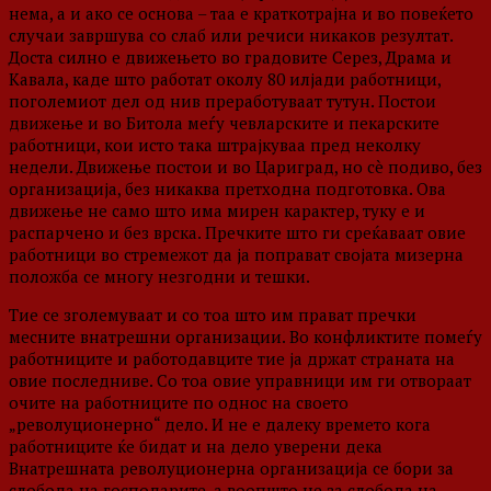
нема, а и ако се основа – таа е краткотрајна и во повеќето
случаи завршува со слаб или речиси никаков резултат.
Доста силно е движењето во градовите Серез, Драма и
Кавала, каде што работат околу 80 илјади работници,
поголемиот дел од нив преработуваат тутун. Постои
движење и во Битола меѓу чевларските и пекарските
работници, кои исто така штрајкуваа пред неколку
недели. Движење постои и во Цариград, но сè подиво, без
организација, без никаква претходна подготовка. Ова
движење не само што има мирен карактер, туку е и
распарчено и без врска. Пречките што ги среќаваат овие
работници во стремежот да ја поправат својата мизерна
положба се многу незгодни и тешки.
Тие се зголемуваат и со тоа што им прават пречки
месните внатрешни организации. Во конфликтите помеѓу
работниците и работодавците тие ја држат страната на
овие последниве. Со тоа овие управници им ги отвораат
очите на работниците по однос на своето
„револуционерно“ дело. И не е далеку времето кога
работниците ќе бидат и на дело уверени дека
Внатрешната револуционерна организација се бори за
слобода на господарите, а воопшто не за слобода на