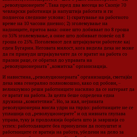
„револуционерите“. Така пред два месеца во Скопје 70
чевларски работници ја напуштија работата и ги
поднесоа следниве услови: 1) скратување на работното
време на 10 часови дневно; 2) зголемување на
надниците, притоа вака: оние што добиваат по 8 гроша
со 35% зголемување, а оние што добиваат повеќе од 8
гроша со 25%. Поголемиот дел штрајкувачи работеле кај
еден Бугарин. Неговата милост, кога видела дека не може
да ги принуди штрајкувачите да се вратат на работа со
празни раце, се обратил до управата на
„револуционерната“ „комитска“ организација.
И навистина, „револуционерната“ организација, сметајќи
дека има генерално полномошно, како од робови, –
великоумно реши работниците насилно да се натераат да
се вратат на работа. За целта беше одредена една
дружина „комитетлии“. Но, за жал, нејзината
револуционерна мисла удри на тврдо: работниците не се
уплашија од „револуционерите“ и од нивната глупава
управа, туку ја продолжија борбата што ја завршија со
успех: работодавците беа принудени да попуштат и
работниците се вратија на работа, убедени на дело за