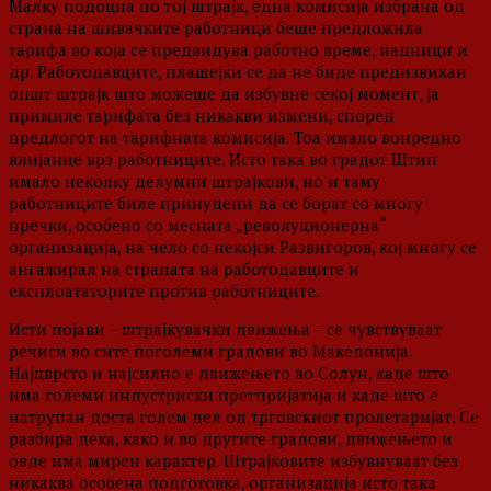
Малку подоцна по тој штрајк, една комисија избрана од
страна на шивачките работници беше предложила
тарифа во која се предвидува работно време, надници и
др. Работодавците, плашејќи се да не биде предизвикан
општ штрајк што можеше да избувне секој момент, ја
примиле тарифата без никакви измени, според
предлогот на тарифната комисија. Тоа имало вонредно
влијание врз работниците. Исто така во градот Штип
имало неколку делумни штрајкови, но и таму
работниците биле принудени да се борат со многу
пречки, особено со месната „револуционерна“
организација, на чело со некојси Развигоров, кој многу се
ангажирал на страната на работодавците и
експлоататорите против работниците.
Исти појави – штрајкувачки движења – се чувствуваат
речиси во сите поголеми градови во Македонија.
Најцврсто и најсилно е движењето во Солун, каде што
има големи индустриски претпријатија и каде што е
натрупан доста голем дел од трговскиот пролетаријат. Се
разбира дека, како и во другите градови, движењето и
овде има мирен карактер. Штрајковите избувнуваат без
никаква особена подготовка, организација исто така