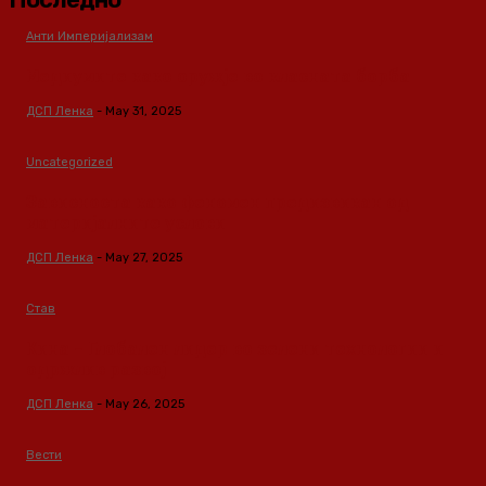
Анти Империјализам
Медиумите како оружје во класната борба
ДСП Ленка
-
May 31, 2025
Uncategorized
Зависноста како феномен предизвикан од
материјалните услови
ДСП Ленка
-
May 27, 2025
Став
Кина – Глобален лидер во зелени технологии и
одржлив развој
ДСП Ленка
-
May 26, 2025
Вести