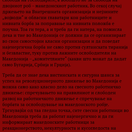
двојниот роб – македонскиот работник. Во секој случај
држењето на Внатрешната организација и нејзините
„војводи“ и обласни главатари кон работниците и
нивната борба за поправање на нивната положба е
поучна. Тоа ги тера, а и треба да ги натера, на помисла
дека и тие во Македонија се должни да се организираат
во свои самостојни класни организации и да поведат
најенергична борба не само против султанската тиранија
и безвластие, туку против лажните ослободители на
Македонија – „комитетлиите“ (какви што можат да дадат
само Бугарија, Србија и Грција).
Треба да се знае дека вистинската и сигурна шанса за
успех на револуционерното движење во Македонија е
можна само како класно дело на свесното работничко
движење: спречувањето на правилниот и слободен
развој на работничкото движење е спречување на
борбата за ослободување на македонското робје.
Тргнувајќи од таа гледна точка, сите свесни работници во
Македонија треба да работат најенергично и да ги
информираат македонските работници за
реакционерството, некултурноста и кусогледоста на