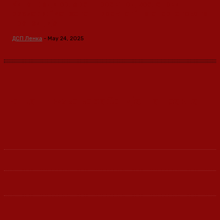
Кина гради соларен проект од вселенски
размери: “Менхетен проектот” на енергетската
транзиција
ДСП Ленка
-
May 24, 2025
Ленка - Движење за Социјална Правда