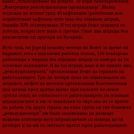
какво „ослободување на робјето“ се бори таканаречената
„Внатрешна револуционерна организација“. Малку
подоцна во истиот град 40 кафтанџии (работници кои
изработуваат кафтани) исто така беа објавиле штрајк,
барајќи 30% зголемување. И тој штрајк беше завршен со
победа, покрај сите маки и пречки. Овие два штрајка беа
раководени од другари од Бугарија.
Исто така, по [пред] неколку месеци во Велес за време на
бајрамот, кога е најголема работна сезона, 150 чевларски
работници и чираци беа објавиле штрајк со намера да ги
зголемат надниците. И во тој штрајк, како и во првите два,
„револуционерната“ организација беше на страната на
работодавците. Три до четири дена по објавувањето на
штрајкот, шефот на месната организација Константинов
(кој загина пред кратко време при нападот на некое
српско село), во согласност со работодавците, ги повикал
штрајкувачите и им се заканувал со смрт ако не се вратат
на работа. Од друга страна, на една група од тие божемни
„револуционери“ им било заповедано да развијат
најжива агитација меѓу штрајкувачите со намера да ги
разбијат и да им го свиткаат вратот пред работодавците.