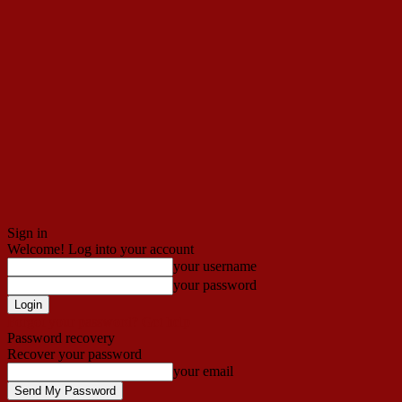
Sign in
Welcome! Log into your account
your username
your password
Forgot your password? Get help
Password recovery
Recover your password
your email