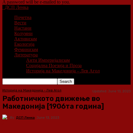
A password will be e-mailed to you.
ДСП Ленка
Почетна
Вести
Настани
Колумни
Активизам
Екологија
Феминизам
Литература
Анти Империјализам
Социјална Поезија и Проза
Историја на Македонија – Лев Агол
Историја на Македонија - Лев Агол
Updated:
June 13, 2023
Работничкото движење во
Македонија [1906та година]
By
ДСП Ленка
June 13, 2023