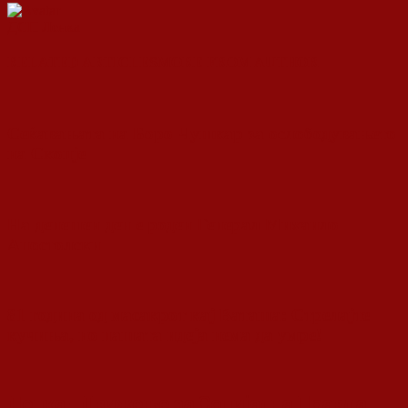
ДСП Ленка
RELATED ARTICLES
MORE FROM AUTHOR
Сеќавањата на Боро Чушкар за ослободувањето
на Скопје
На денешен ден е роден Генерал Михаило
Апостолски
81 година од масакрот кај Ваташа: Стрелајте
кучиња, но нашата идеја нема да умре!
Ленка - Движење за Социјална Правда