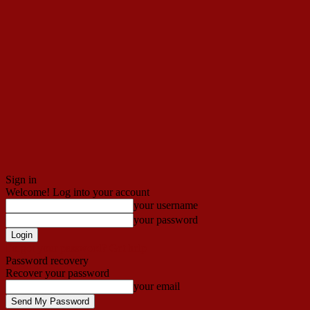
Sign in
Welcome! Log into your account
your username
your password
Forgot your password? Get help
Password recovery
Recover your password
your email