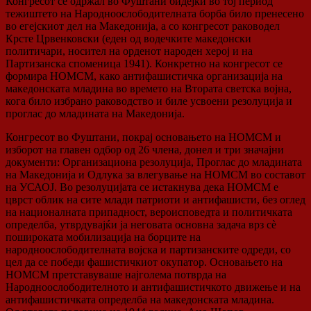
Конгресот се одржал во Фуштани бидејќи во тој период
тежиштето на Народноослободителната борба било пренесено
во егејскиот дел на Македонија, а со конгресот раководел
Крсте Црвенковски (еден од водечките македонски
политичари, носител на орденот народен херој и на
Партизанска споменица 1941). Конкретно на конгресот се
формира НОМСМ, како антифашистичка организација на
македонската младина во времето на Втората светска војна,
кога било избрано раководство и биле усвоени резолуција и
проглас до младината на Македонија.
Конгресот во Фуштани, покрај основањето на НОМСМ и
изборот на главен одбор од 26 члена, донел и три значајни
документи: Организациона резолуција, Проглас до младината
на Македонија и Одлука за влегување на НОМСМ во составот
на УСАОЈ. Во резолуцијата се истакнува дека НОМСМ е
цврст облик на сите млади патриоти и антифашисти, без оглед
на националната припадност, вероисповедта и политичката
определба, утврдувајќи ја неговата основна задача врз сѐ
пошироката мобилизација на борците на
народноослободителната војска и партизанските одреди, со
цел да се победи фашистичкиот окупатор. Основањето на
НОМСМ претставуваше најголема потврда на
Народноослободителното и антифашистичкото движење и на
антифашистичката определба на македонската младина.