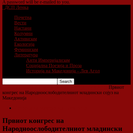
A password will be e-mailed to you.
ДСП Ленка
Почетна
Вести
Настани
Колумни
Активизам
Екологија
Феминизам
Литература
Анти Империјализам
Социјална Поезија и Проза
Историја на Македонија – Лев Агол
Home
Историја
Историја на Македонија - Лев Агол
Првиот
конгрес на Народноослободителниот младински сојуз на
Македонија
Историја на Македонија - Лев Агол
Првиот конгрес на
Народноослободителниот младински