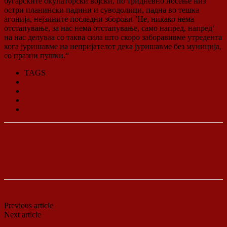
бугарските окупаторски војски, по тридневно носење низ
остри планински падини и суводолици, падна во тешка
агонија, нејзините последни зборови ’Не, никако нема
отстапување, за нас нема отстапување, само напред, напред‘
на нас делуваа со таква сила што скоро заборавивме утредента
кога јуришавме на непријателот дека јуришавме без муниција,
со празни пушки.“
TAGS
Македонија
Народноослободителен младински сојуз на Македонија
НОБ
Прв конгрес
Previous article
Биографија на Естреја Овадија – Мара
Next article
Биографија на Рајна Алексова – првата аптекарка
на Балканот