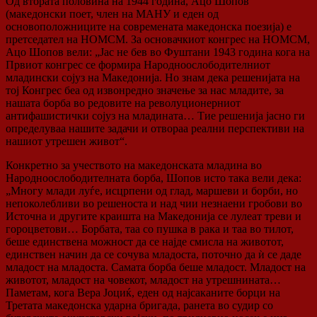
Од втората половина на 1944 година, Ацо Шопов
(македонски поет, член на МАНУ и еден од
основоположниците на современата македонска поезија) е
претседател на НОМСМ. За основачкиот конгрес на НОМСМ,
Ацо Шопов вели: „Јас не бев во Фуштани 1943 година кога на
Првиот конгрес се формира Народноослободителниот
младински сојуз на Македонија. Но знам дека решенијата на
тој Конгрес беа од извонредно значење за нас младите, за
нашата борба во редовите на револуционерниот
антифашистички сојуз на младината… Тие решенија јасно ги
определуваа нашите задачи и отвораа реални перспективи на
нашиот утрешен живот“.
Конкретно за учеството на македонската младина во
Народноослободителната борба, Шопов исто така вели дека:
„Многу млади луѓе, исцрпени од глад, маршеви и борби, но
непоколебливи во решеноста и над чии незнаени гробови во
Источна и другите краишта на Македонија се лулеат треви и
гороцветови… Борбата, таа со пушка в рака и таа во тилот,
беше единствена можност да се најде смисла на животот,
единствен начин да се сочува младоста, поточно да ѝ се даде
младост на младоста. Самата борба беше младост. Младост на
животот, младост на човекот, младост на утрешнината…
Паметам, кога Вера Јоциќ, еден од најсаканите борци на
Третата македонска ударна бригада, ранета во судир со