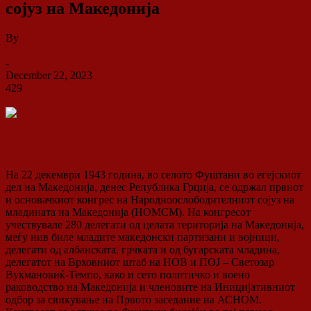
сојуз на Македонија
By
ДСП Ленка
-
December 22, 2023
429
0
На 22 декември 1943 година, во селото Фуштани во егејскиот
дел на Македонија, денес Република Грција, се одржал првиот
и основачкиот конгрес на Народноослободителниот сојуз на
младината на Македонија (НОМСМ). На конгресот
учествувале 280 делегати од целата територија на Македонија,
меѓу нив биле младите македонски партизани и војници,
делегати од албанската, грчката и од бугарската младина,
делегатот на Врховниот штаб на НОВ и ПОЈ – Светозар
Вукмановиќ-Темпо, како и сето политичко и воено
раководство на Македонија и членовите на Иницијативниот
одбор за свикување на Првото заседание на АСНОМ.