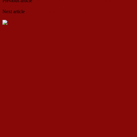
Previous article
Што се случува со Хутите и пловидбата во
Црвеното море?
Next article
Детали за нападот на Јован Јанев од страна на
директор од СДС
ДСП Ленка
RELATED ARTICLES
MORE FROM AUTHOR
Сеќавањата на Боро Чушкар за ослободувањето
на Скопје
На денешен ден е роден Генерал Михаило
Апостолски
81 година од масакрот кај Ваташа: Стрелајте
кучиња, но нашата идеја нема да умре!