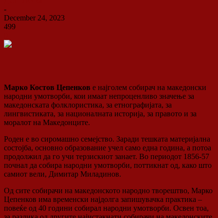
ДСП Ленка
-
December 24, 2023
499
0
Марко Костов Цепенков
е најголем собирач на македонски
народни умотворби, кои имаат непроценливо значење за
македонската фолклористика, за етнографијата, за
лингвистиката, за националната историја, за правото и за
моралот на Македонците.
Роден е во сиромашно семејство. Заради тешката материјална
состојба, основно образование учел само една година, а потоа
продолжил да го учи терзискиот занает. Во периодот 1856-57
почнал да собира народни умотворби, поттикнат од, како што
самиот вели, Димитар Миладинов.
Од сите собирачи на македонското народно творештво, Марко
Цепенков има временски најдолга запишувачка практика –
повеќе од 40 години собирал народни умотворби. Освен тоа,
за разлика од другите најистакнати собирачи на македонските