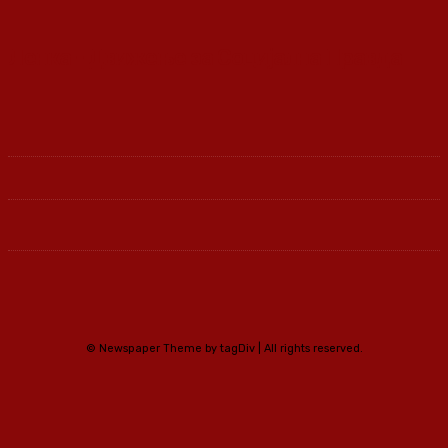
Ленка - Движење за Социјална Правда
© Newspaper Theme by tagDiv | All rights reserved.