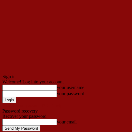
Sign in
Welcome! Log into your account
your username
your password
Forgot your password? Get help
Password recovery
Recover your password
your email