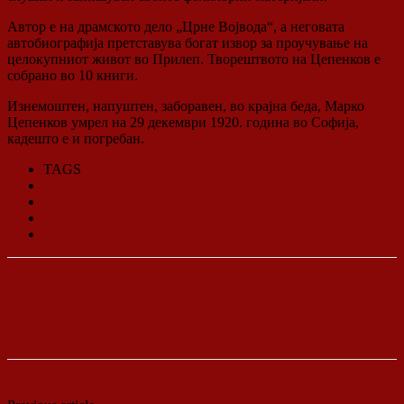
Автор е на драмското дело „Црне Војвода“, а неговата
автобиографија претставува богат извор за проучување на
целокупниот живот во Прилеп. Творештвото на Цепенков е
собрано во 10 книги.
Изнемоштен, напуштен, заборавен, во крајна беда, Марко
Цепенков умрел на 29 декември 1920. година во Софија,
кадешто е и погребан.
TAGS
Биографија на Марко Цепенков
Марко Костов Цепенков
Марко Цепенков
Цепенков