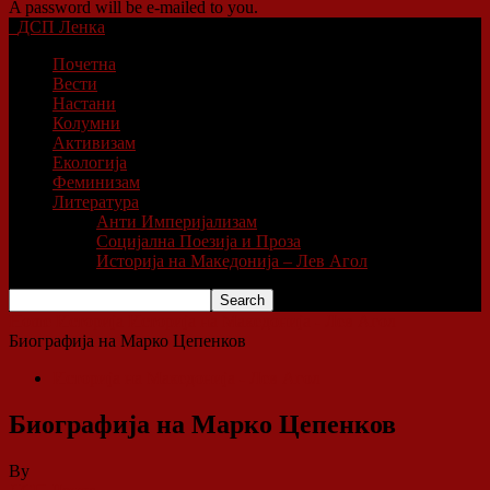
A password will be e-mailed to you.
ДСП Ленка
Почетна
Вести
Настани
Колумни
Активизам
Екологија
Феминизам
Литература
Анти Империјализам
Социјална Поезија и Проза
Историја на Македонија – Лев Агол
Home
Историја
Историја на Македонија - Лев Агол
Биографија на Марко Цепенков
Историја на Македонија - Лев Агол
Биографија на Марко Цепенков
By