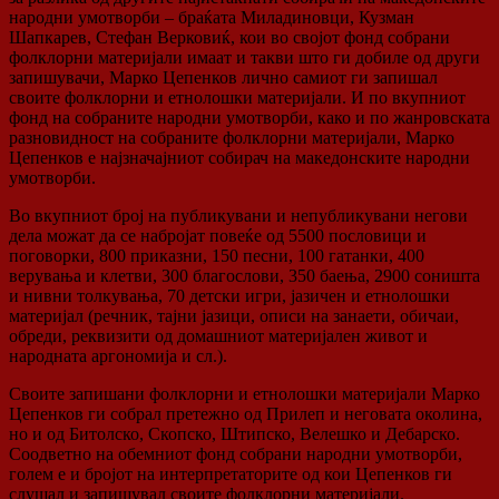
народни умотворби – браќата Миладиновци, Кузман
Шапкарев, Стефан Верковиќ, кои во својот фонд собрани
фолклорни материјали имаат и такви што ги добиле од други
запишувачи, Марко Цепенков лично самиот ги запишал
своите фолклорни и етнолошки материјали. И по вкупниот
фонд на собраните народни умотворби, како и по жанровската
разновидност на собраните фолклорни материјали, Марко
Цепенков е најзначајниот собирач на македонските народни
умотворби.
Во вкупниот број на публикувани и непубликувани негови
дела можат да се набројат повеќе од 5500 пословици и
поговорки, 800 приказни, 150 песни, 100 гатанки, 400
верувања и клетви, 300 благослови, 350 баења, 2900 соништа
и нивни толкувања, 70 детски игри, јазичен и етнолошки
материјал (речник, тајни јазици, описи на занаети, обичаи,
обреди, реквизити од домашниот материјален живот и
народната аргономија и сл.).
Своите запишани фолклорни и етнолошки материјали Марко
Цепенков ги собрал претежно од Прилеп и неговата околина,
но и од Битолско, Скопско, Штипско, Велешко и Дебарско.
Соодветно на обемниот фонд собрани народни умотворби,
голем е и бројот на интерпретаторите од кои Цепенков ги
слушал и запишувал своите фолклорни материјали.