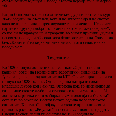
смртоносниот куршум. Според втората верзија тој е намерно
убиен.
Рацин беше човек полн со оптимизам, дури и во тие опскурни
30-ти години на 20-от век, кога и во Југославија и во светот
како целина левицата преживуваше тешки денови. Неговите
партиски другари добро го паметат неговото „ќе победиме“,
со кое ги поздравуваше и храбреше во многу прилики. Дури и
неговите последни зборови кога беше застрелан на Лопушник
беа: „Кажете и’ на мајка ми нека не жали оти сепак ние ќе
победиме.“
Творештво
Во 1926 станува дописник на весникот „Организовани
радник“, орган на Независните работнички синдикати на
Југославија, кој е под влијание на КПЈ. Своите први песни ги
пишува во 1928 година. Од таа година датира неговата
младешка љубов кон Рахилка Фирфова која го инспирира да
ги напише своите љубовни стихови со крв и мастило на 31
дописна картичка и стихозбирката „Антологија на болката”
останата во ракопис. Есента истата година во загрепското
списание „Критика“ ги објавува и своите први книжевни
прилози, расказот „Резултат” и песната „Синови на градот”.
Следните свои песни ги објавува во 1930 година во