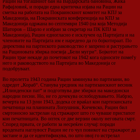
Рацин на тогашниот бан на Вардарската бановина, Жика
Рафајловиќ, и поради една критичка изјава на Рацин на
сметка на работата на Покраинскиот комитет на КПЈ за
Македонија, на Покраинската конференција на КПЈ за
Македонија одржана во септември 1940 (на која Методија
Шаторов – Шарло е избран за секретар на ПК КПЈ за
Македонија), Рацин едногласно е исклучен од Партијата и на
членовите на Партијата им е наредено да го бојкотираат. По
директива на партиското раководство е запрено и растурањето
на Рациновата збирка поезија „Бели мугри“. Бојкотот на
Рацин трае некаде до почетокот на 1942 кога односите помеѓу
него и раководството на Партијата во Македонија се
подобруваат.
Во пролетта 1943 година Рацин заминува во партизани, во
одредот „Кораб“. Станува уредник на партизанскиот весник
„Илинденски пат“ и подготвува две збирки на македонски
народни песни. Но, не го дочекува ослободувањето. Набрзо,
вечерта на 13 јуни 1943, додека се враќал кон партизанската
печатница на планината Лопушник, Кичевско, Рацин бил
смртоносно застрелан од стражарот што го чуваше пристапот
кон печатницата. Во оптек се две верзии околу неговата смрт.
Според првата, се работи за несреќен случај: поради
вродената наглувост Рацин не го чул повикот на стражарот да
застане и да се идентификува, по што овој го истрелал