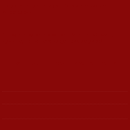
На денешен ден е роден Генерал Михаило
Апостолски
81 година од масакрот кај Ваташа: Стрелајте
кучиња, но нашата идеја нема да умре!
Ленка - Движење за Социјална Правда