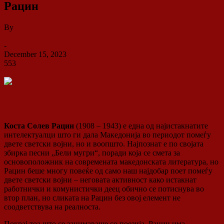
Рацин
By
ДСП Ленка
-
December 15, 2023
553
0
Коста Солев Рацин
(1908 – 1943) е една од најистакнатите
интелектуалци што ги дала Македонија во периодот помеѓу
двете светски војни, но и воопшто. Најпознат е по својата
збирка песни „Бели мугри“, поради која се смета за
основоположник на современата македонската литература, но
Рацин беше многу повеќе од само наш најдобар поет помеѓу
двете светски војни – неговата активност како истакнат
работнички и комунистички деец обично се потиснува во
втор план, но сликата на Рацин без овој елемент не
соодветствува на реалноста.
Покрај тоа што се занимаваше со поезија, Рацин има