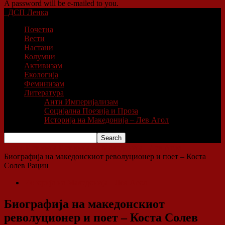
A password will be e-mailed to you.
ДСП Ленка
Почетна
Вести
Настани
Колумни
Активизам
Екологија
Феминизам
Литература
Анти Империјализам
Социјална Поезија и Проза
Историја на Македонија – Лев Агол
Home
Историја
Историја на Македонија - Лев Агол
Биографија на македонскиот револуционер и поет – Коста
Солев Рацин
Историја на Македонија - Лев Агол
Биографија на македонскиот
револуционер и поет – Коста Солев