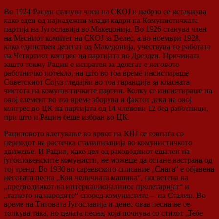
Во 1924 Рацин станува член на СКОЈ и набрзо се истакнува
како еден од најнадежни млади кадри на Комунистичката
партија на Југославија во Македонија. Во 1926 станува член
на Месниот комитет на СКОЈ за Велес, а во ноември 1928,
како единствен делегат од Македонија, учествува во работата
на Четвртиот конгрес на партијата во Дрезден. Причината
зашто токму Рацин е испратен за делегат е неговото
работничко потекло, на што во тоа време инсистираше
Советскиот Сојуз гледајќи во тоа гаранција за класната
чистота на комунистичките партии. Колку се инсистираше на
овој елемент во тоа време зборува и фактот дека на овој
конгрес во ЦК на партијата од 14 членови 12 беа работници,
при што и Рацин беше избран во ЦК.
Рациновото влегување во врвот на КПЈ се совпаѓа со
периодот на растечка сталинизација во комунистичкото
движење. И Рацин, како дел од раководниот ешалон на
југословенските комунисти, не можеше да остане настрана од
тој тренд. Во 1930 во сараевското списание „Снага“ е објавена
неговата песна „Кон челичната машина“, посветена на
„предводникот на интернационалниот пролетаријат“ и
„таткото на народите“ според комунистите – на Сталин. Во
време на Титовата Југославија и денес оваа песна не се
толкува така, но целата песна, која почнува со стихот „Тебе