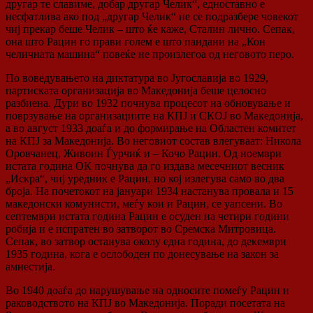
другар те славиме, добар другар Челик“, едноставно е
несфатлива ако под „другар Челик“ не се подразбере човекот
чиј прекар беше Челик – што ќе каже, Сталин лично. Сепак,
она што Рацин го прави голем е што пандани на „Кон
челичната машина“ повеќе не произлегоа од неговото перо.
По воведувањето на диктатура во Југославија во 1929,
партиската организација во Македонија беше целосно
разбиена. Дури во 1932 почнува процесот на обновување и
поврзување на организациите на КПЈ и СКОЈ во Македонија,
а во август 1933 доаѓа и до формирање на Областен комитет
на КПЈ за Македонија. Во неговиот состав влегуваат: Никола
Оровчанец, Живоин Ѓурчиќ и – Кочо Рацин. Од ноември
истата година ОК почнува да го издава месечниот весник
„Искра“, чиј уредник е Рацин, но кој излегува само во два
броја. На почетокот на јануари 1934 настанува провала и 15
македонски комунисти, меѓу кои и Рацин, се уапсени. Во
септември истата година Рацин е осуден на четири години
робија и е испратен во затворот во Сремска Митровица.
Сепак, во затвор останува околу една година, до декември
1935 година, кога е ослободен по донесување на закон за
амнестија.
Во 1940 доаѓа до нарушување на односите помеѓу Рацин и
раководството на КПЈ во Македонија. Поради посетата на