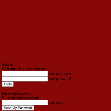
Sign in
Welcome! Log into your account
your username
your password
Forgot your password? Get help
Password recovery
Recover your password
your email