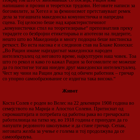
напишано и прозни и теоретски трудови. Неговите написи за
богомилите, за Хегел и за феминизмот претставуваат ремек
дела за тогашната македонска комунистичка и напредна
сцена. Тој целосно беше над карактеристичниот
„комунистички стил на теоретизирање“ препознатлив преку
тирадите со безбројни етикетирања и апотеози на лидерите,
нешто што во Македонија и многу подоцна беше вистинска
реткост. Во иста насока е и следниов став на Блаже Конески:
„Во Рацин имаме најиздигнат македонски народен
интелектуалец од неговото време, најкултурен наш човек. Тоа
што го рекол и како го кажал Рацин за богомилите не можеше
да го постигне тогаш ниеден друг македонски интелектуалец.
Чест му чини на Рацин дека тој од обичен работник – грнчар
со упорно самообразование се издигна така високо.“
Живот
Коста Солев е роден во Велес на 22 декември 1908 година во
семејството на Марија и Апостол Солеви. Притиснат од
сиромаштијата и потребата од работна рака во грнчарската
работилница на татко му, во 1918 година е принуден да го
напушти редовното школување и да стане грнчар. Сепак,
неговата желба за учење е голема и тој продолжува да се
самообразува.