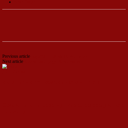
Кочо Рацин
Previous article
Радоста е голема [Кочо Рацин]
Next article
Челичном строју [Кочо Рацин]
ДСП Ленка
RELATED ARTICLES
MORE FROM AUTHOR
Сеќавањата на Боро Чушкар за ослободувањето
на Скопје