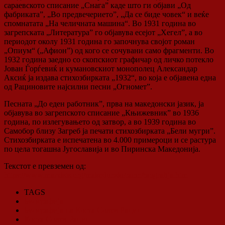
сараевското списание „Снага” каде што ги објави „Од
фабриката”, „Во предвечерието”, „Да се биде човек“ и веќе
спомнатата „На челичната машина“. Во 1931 година во
загрепската „Литература” го објавува есејот „Хегел”, а во
периодот околу 1931 година го започнува својот роман
„Опиум“ („Афион”) од кого се сочувани само фрагменти. Во
1932 година заедно со скопскиот графичар од личко потекло
Јован Ѓорѓевиќ и кумановскиот монополец Александар
Аксиќ ја издава стихозбирката „1932“, во која е објавена една
од Рациновите најсилни песни „Огномет”.
Песната „До еден работник”, прва на македонски јазик, ја
објавува во загрепското списание „Књижевник” во 1936
година, по излегувањето од затвор, а во 1939 година во
Самобор близу Загреб ја печати стихозбирката „Бели мугри”.
Стихозбирката е испечатена во 4.000 примероци и се растура
по цела тогашна Југославија и во Пиринска Македонија.
Текстот е превземен од:
https://www.marxists.org/makedonski/racin/biografija.htm
TAGS
Биографија
Биографија на Коста Солев Рацин
Коста Солев Рацин