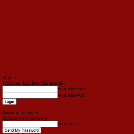
Sign in
Welcome! Log into your account
your username
your password
Forgot your password? Get help
Password recovery
Recover your password
your email