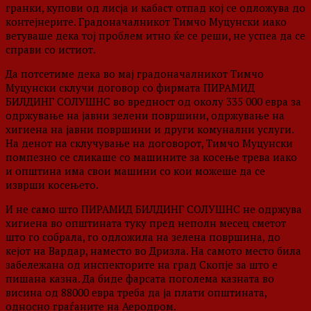
гранки, купови од лисја и кабаст отпад кој се одложува до
контејнерите. Градоначалникот Тимчо Муцунски иако
ветуваше дека тој проблем итно ќе се реши, не успеа да се
справи со истиот.
Да потсетиме дека во мај градоначалникот Тимчо
Муцунски склучи договор со фирмата ПИРАМИД
БИЛДИНГ СОЛУШНС во вредност од околу 335 000 евра за
одржување на јавни зелени површини, одржување на
хигиена на јавни површини и други комунални услуги.
На денот на склучување на договорот, Тимчо Муцунски
помпезно се сликаше со машините за косење трева иако
и општина има свои машини со кои можеше да се
изврши косењето.
И не само што ПИРАМИД БИЛДИНГ СОЛУШНС не одржува
хигиена во општината туку пред неполн месец сметот
што го собрала, го одложила на зелена површина, до
кејот на Вардар, наместо во Дризла. На самото место била
забележана од инспекторите на град Скопје за што е
пишана казна. Да биде фарсата поголема казната во
висина од 88000 евра треба да ја плати општината,
односно граѓаните на Аеродром.