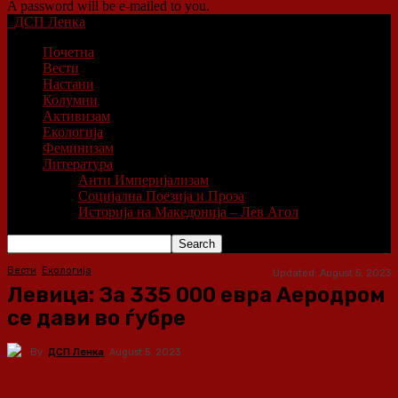
A password will be e-mailed to you.
ДСП Ленка
Почетна
Вести
Настани
Колумни
Активизам
Екологија
Феминизам
Литература
Анти Империјализам
Социјална Поезија и Проза
Историја на Македонија – Лев Агол
Вести
Екологија
Updated:
August 5, 2023
Левица: За 335 000 евра Аеродром
се дави во ѓубре
By
ДСП Ленка
August 5, 2023