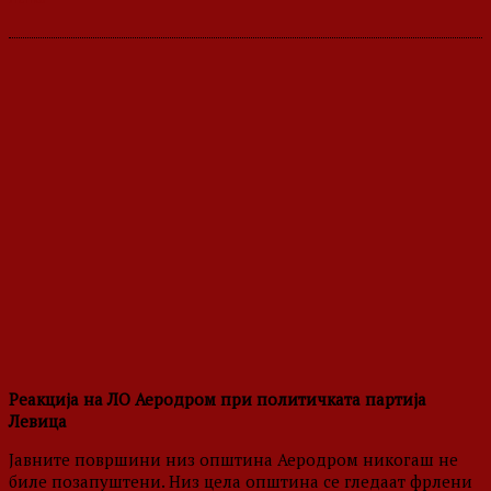
Реакција на ЛО Аеродром при политичката партија
Левица
Jавните површини низ општина Аеродром никогаш не
биле позапуштени. Низ цела општина се гледаат фрлени