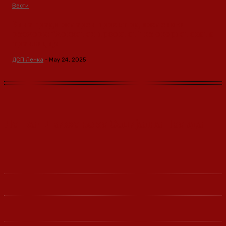
Вести
Кина гради соларен проект од вселенски
размери: “Менхетен проектот” на енергетската
транзиција
ДСП Ленка
-
May 24, 2025
Ленка - Движење за Социјална Правда