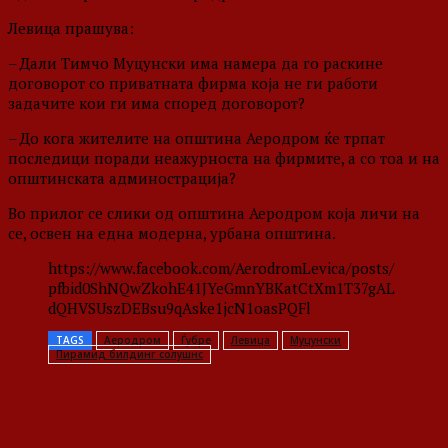
Левица прашува:
– Дали Тимчо Муцунски има намера да го раскине
договорот со приватната фирма која не ги работи
задачите кои ги има според договорот?
– До кога жителите на општина Аеродром ќе трпат
последици поради неажурноста на фирмите, а со тоа и на
општинската админострација?
Во прилог се слики од општина Аеродром која личи на
се, освен на една модерна, урбана општина.
https://www.facebook.com/AerodromLevica/posts/
pfbid0ShNQwZkohE41JYeGmnYBKatCtXm1T37gAL
dQHVSUszDEBsu9qAske1jcN1oasPQFl
TAGS
Аеродром
Ѓубре
Левица
Муцунски
Пирамид билдинг солушнс