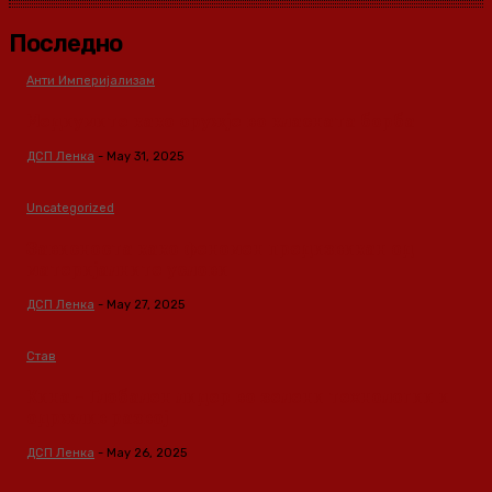
Последно
Анти Империјализам
Медиумите како оружје во класната борба
ДСП Ленка
-
May 31, 2025
Uncategorized
Зависноста како феномен предизвикан од
материјалните услови
ДСП Ленка
-
May 27, 2025
Став
Кина – Глобален лидер во зелени технологии и
одржлив развој
ДСП Ленка
-
May 26, 2025