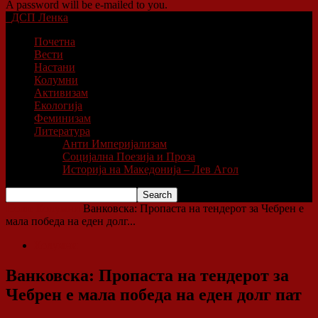
A password will be e-mailed to you.
ДСП Ленка
Почетна
Вести
Настани
Колумни
Активизам
Екологија
Феминизам
Литература
Анти Империјализам
Социјална Поезија и Проза
Историја на Македонија – Лев Агол
Home
Колумни
Ванковска: Пропаста на тендерот за Чебрен е
мала победа на еден долг...
Колумни
Ванковска: Пропаста на тендерот за
Чебрен е мала победа на еден долг пат