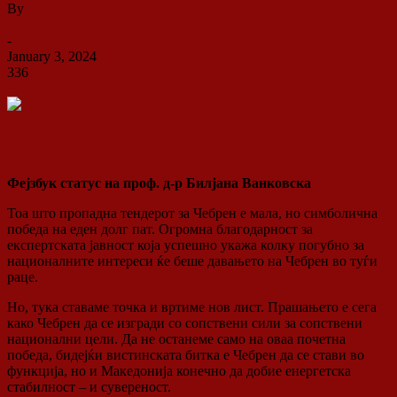
By
ДСП Ленка
-
January 3, 2024
336
0
Фејзбук статус на проф. д-р Билјана Ванковска
Тоа што пропадна тендерот за Чебрен е мала, но симболична
победа на еден долг пат. Огромна благодарност за
експертската јавност која успешно укажа колку погубно за
националните интереси ќе беше давањето на Чебрен во туѓи
раце.
Но, тука ставаме точка и вртиме нов лист. Прашањето е сега
како Чебрен да се изгради со сопствени сили за сопствени
национални цели. Да не останеме само на оваа почетна
победа, бидејќи вистинската битка е Чебрен да се стави во
функција, но и Македонија конечно да добие енергетска
стабилност – и сувереност.