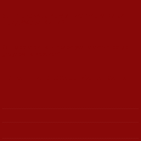
ЗОШТО СЕКОЈ КОМУНИСТ МОРА ДА ЈА
ПОДДРЖУВА КИНА?
0д недостаток на интелектуална активност до
„трулеж на мозокот“
Ленка - Движење за Социјална Правда