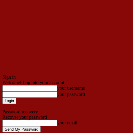
Sign in
Welcome! Log into your account
your username
your password
Forgot your password? Get help
Password recovery
Recover your password
your email