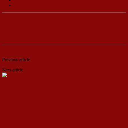
Ванковска
Чебрен
Previous article
Во Украина ќе се мобилизираат само
сиромашните
Next article
Агонијата на палестинскиот народ
ДСП Ленка
RELATED ARTICLES
MORE FROM AUTHOR
Европски вредности или национални интереси:
Македонија на крстопат