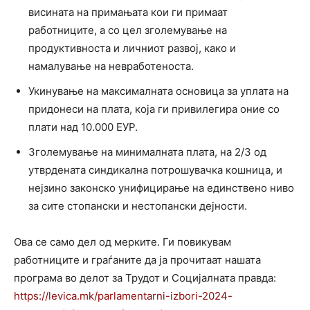
висината на примањата кои ги примаат
работниците, а со цел зголемување на
продуктивноста и личниот развој, како и
намалување на невработеноста.
Укинување на максималната основица за уплата на
придонеси на плата, која ги привилегира оние со
плати над 10.000 ЕУР.
Зголемување на минималната плата, на 2/3 од
утврдената синдикална потрошувачка кошница, и
нејзино законско унифицирање на единствено ниво
за сите стопански и нестопански дејности.
Oва се само дел од мерките. Ги повикувам
работниците и граѓаните да ја прочитаат нашата
програма во делот за Трудот и Социјалната правда:
https://levica.mk/parlamentarni-izbori-2024-