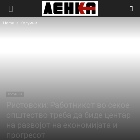
Home
Колумни
Колумни
Ристовски: Работникот во секое
општество треба да биде центар
на развојот на економијата и
прогресот