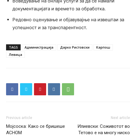
Воведување на онлајн услуги за да се намали
документацијата и времето за обработка.
Редовно оценување и објавувајње на извештаи за
успешност и за транспарентност.
TAGS
Администрација
Дарко Ристовски
Карпош
Левица
Previous article
Next article
Мојсоска: Како се бришеше
Илиевски: Соживотот во
АСНОМ
Тетово е на многу ниско