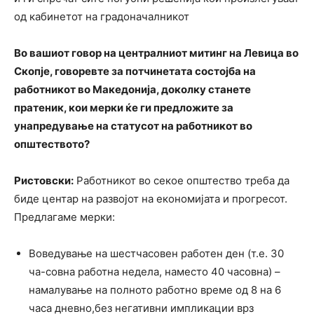
од кабинетот на градоначалникот
Во вашиот говор на централниот митинг на Левица во
Скопје, говоревте за потчинетата состојба на
работникот во Македонија, доколку станете
пратеник, кои мерки ќе ги предложите за
унапредување на статусот на работникот во
општеството?
Ристовски:
Работникот во секое општество треба да
биде центар на развојот на економијата и прогресот.
Предлагаме мерки:
Воведување на шестчасовен работен ден (т.е. 30
ча-совна работна недела, наместо 40 часовна) –
намалување на полното работно време од 8 на 6
часа дневно,без негативни импликации врз