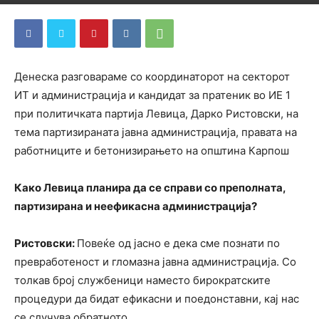
By
ДСП Ленка
-
April 29, 2024
343
0
Денеска разговараме со координаторот на секторот
ИТ и администрација и кандидат за пратеник во ИЕ 1
при политичката партија Левица, Дарко Ристовски, на
тема партизираната јавна администрација, правата на
работниците и бетонизирањето на општина Карпош
Како Левица планира да се справи со преполната,
партизирана и неефикасна администрација?
Ристовски:
Повеќе од јасно е дека сме познати по
превработеност и гломазна јавна администрација. Со
толкав број службеници наместо бирократските
процедури да бидат ефикасни и поедонставни, кај нас
се случува обратното.