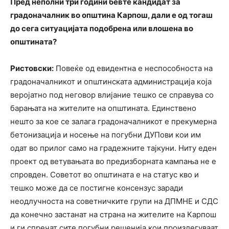
Пред неполни три години бевте кандидат за
градоначалник во општина Карпош, дали е од тогаш
до сега ситуацијата подобрена или влошена во
општината?
Ристовски:
Повеќе од евидентна е неспособноста на
градоначалникот и општинската администрација која
веројатно под неговор влијание тешко се справува со
барањата на жителите на општината. Единствено
нешто за кое се залага градоначалникот е прекумерна
бетонизација и носење на погубни ДУПови кои им
одат во прилог само на градежните тајкуни. Ниту еден
проект од ветувањата во предизборната кампања не е
спровден. Советот во општината е на статус кво и
тешко може да се постигне консензус заради
неодлучноста на советничките групи на ДПМНЕ и СДС
да конечно застанат на страна на жителите на Карпош
и ги спречат сите погубни решенија кои произлегуваат