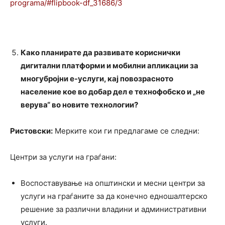
programa/#flipbook-df_31686/3
Како планирате да развивате кориснички
дигитални платформи и мобилни апликации за
многубројни е-услуги, кај повозрасното
население кое во добар дел е технофобско и „не
верува“ во новите технологии?
Ристовски:
Мерките кои ги предлагаме се следни:
Центри за услуги на граѓани:
Воспоставување на општински и месни центри за
услуги на граѓаните за да конечно едношалтерско
решение за различни владини и административни
услуги.