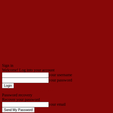
Sign in
Welcome! Log into your account
your username
your password
Forgot your password? Get help
Password recovery
Recover your password
your email