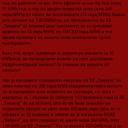
год. би работеле за нас. Нето ефектот за нас би бил одвај
37 GWh/год. и тоа по двојно повисока цена (над 100
евра/MWh) во однос на досегашната (53 евра/MWh). Башка
што кусокот од 150 GWh/год. од предавањето на ХЕ
„Тиквеш“ ќе мораме (ние граѓаните) да го купуваме
наместо по 53 евра/MWh, по 100-200 евра/MWh и тоа
(каква иронија!) од нашето ново македонско-грчко
претпријатие.
Како тоа, кутри премиере и директоре мислите со 37
GWh/год. да произведете повеќе од сите досегашни
хидроелектрани заедно? За толкави ли идиоти нé
сметате?
Ако ја продавате годишната енергија од ХЕ „Тиквеш“ во
зима навечер по 200 евра/MWh (хидроенергијата можете
да ја продавате кога најмногу ви одговара, т.е. кога е
најскапа), за 5 години ќе соберете 150 милиони евра (а ХЕ
„Тиквеш“ ќе ни остане), што ќе ви биде доволно да
подигнете кредит за уште нови 450 мил. евра (што ќе се
отплати за 12 години) и самите да ја изградите ПАХЕ
„Чебрен“, од што годишно ќе имате нови 260 GWh, плус
150 GWh од ХЕ „Тиквеш“. Тоа се вкупно 410 GWh/год, а не