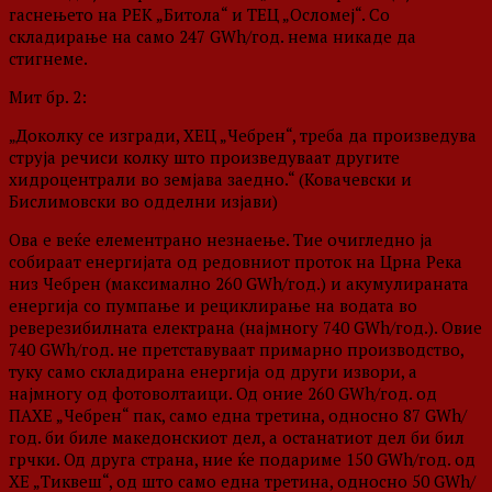
гаснењето на РЕК „Битола“ и ТЕЦ „Осломеј“. Со
складирање на само 247 GWh/год. нема никаде да
стигнеме.
Мит бр. 2:
„Доколку се изгради, ХЕЦ „Чебрен“, треба да произведува
струја речиси колку што произведуваат другите
хидроцентрали во земјава заедно.“ (Ковачевски и
Бислимовски во одделни изјави)
Ова е веќе елементрано незнаење. Тие очигледно ја
собираат енергијата од редовниот проток на Црна Река
низ Чебрен (максимално 260 GWh/год.) и акумулираната
енергија со пумпање и рециклирање на водата во
реверезибилната електрана (најмногу 740 GWh/год.). Овие
740 GWh/год. не претставуваат примарно производство,
туку само складирана енергија од други извори, а
најмногу од фотоволтаици. Од оние 260 GWh/год. од
ПАХЕ „Чебрен“ пак, само една третина, односно 87 GWh/
год. би биле македонскиот дел, а останатиот дел би бил
грчки. Од друга страна, ние ќе подариме 150 GWh/год. од
ХЕ „Тиквеш“, од што само една третина, односно 50 GWh/