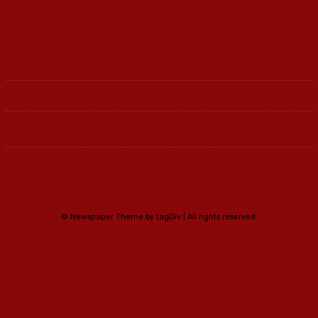
Ленка - Движење за Социјална Правда
© Newspaper Theme by tagDiv | All rights reserved.