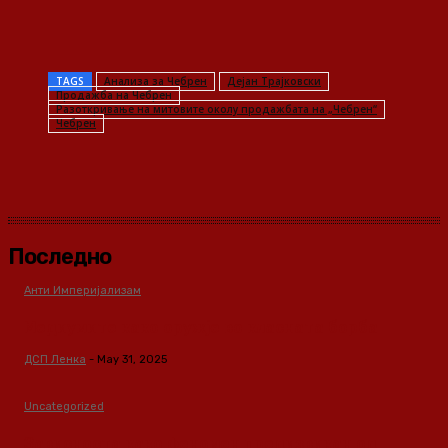
TAGS
Анализа за Чебрен
Дејан Трајковски
Продажба на Чебрен
Разоткривање на митовите околу продажбата на „Чебрен“
Чебрен
Последно
Анти Империјализам
Медиумите како оружје во класната борба
ДСП Ленка
-
May 31, 2025
Uncategorized
Зависноста како феномен предизвикан од