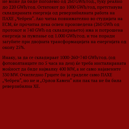
не може да биде поголемо од 260 GWh/год., туку реално
до 220 GWh/год. Остатокот до 1000 GWh/год, претставува
складираната енергија од реверзибилната работа на
ПАХЕ „Чебрен“. Ако читаа повнимателно во студијата на
ЕСМ, ќе прочитаа дека освен произведена (260 GWh од
протокот и 740 GWh од складирањето) има и потрошена
енергија за пумпање од 1.000 GWh/год. и тоа поради
загубите при двојната трансформацијата на енергијата од
околу 25%.
Инаку, за да се складираат 1000-260=740 GWh/год. (од
фотоволтаиците по 5 часа на ден) ќе треба инсталираната
моќност да биде најмалку 400 MW, а не само најавените
330 MW. Очигледно Грците би ја граделе само ПАХЕ
„Чебрен“, но не и „Орлов Камен“ или пак таа не би била
реверзибилна ХЕ.