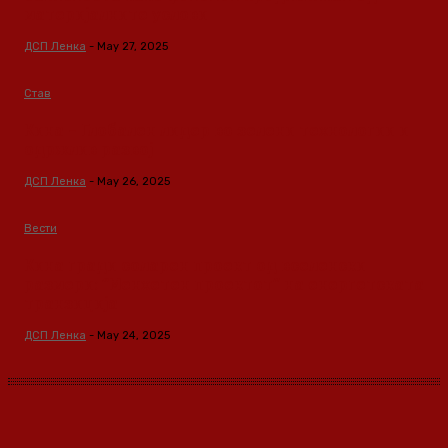
материјалните услови
ДСП Ленка
-
May 27, 2025
Став
Кина – Глобален лидер во зелени технологии и
одржлив развој
ДСП Ленка
-
May 26, 2025
Вести
Кина гради соларен проект од вселенски
размери: “Менхетен проектот” на енергетската
транзиција
ДСП Ленка
-
May 24, 2025