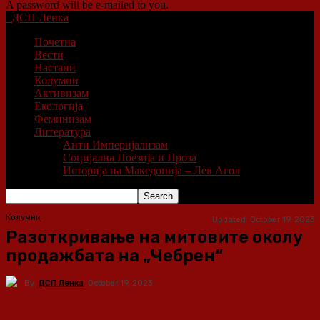
A password will be e-mailed to you.
ДСП Ленка
Почетна
Вести
Настани
Колумни
Активизам
Екологија
Феминизам
Литература
Анти Империјализам
Социјална Поезија и Проза
Историја на Македонија – Лев Агол
Колумни
Updated:
October 19, 2023
Разоткривање на митовите околу
продажбата на „Чебрен“
By
ДСП Ленка
October 19, 2023