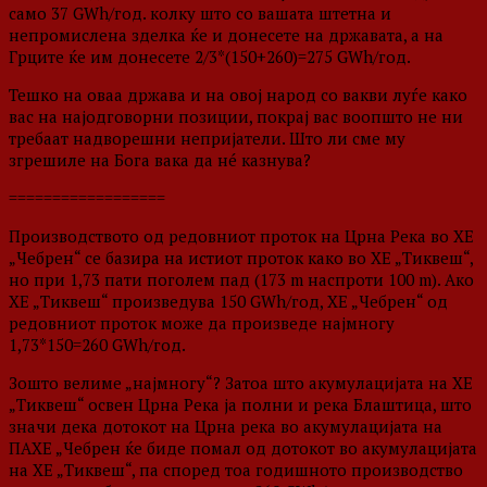
само 37 GWh/год. колку што со вашата штетна и
непромислена зделка ќе и донесете на државата, а на
Грците ќе им донесете 2/3*(150+260)=275 GWh/год.
Тешко на оваа држава и на овој народ со вакви луѓе како
вас на најодговорни позиции, покрај вас воопшто не ни
требаат надворешни непријатели. Што ли сме му
згрешиле на Бога вака да нé казнува?
==================
Производството од редовниот проток на Црна Река во ХЕ
„Чебрен“ се базира на истиот проток како во ХЕ „Тиквеш“,
но при 1,73 пати поголем пад (173 m наспроти 100 m). Ако
ХЕ „Тиквеш“ произведува 150 GWh/год, ХЕ „Чебрен“ од
редовниот проток може да произведе најмногу
1,73*150=260 GWh/год.
Зошто велиме „најмногу“? Затоа што акумулацијата на ХЕ
„Тиквеш“ освен Црна Река ја полни и река Блаштица, што
значи дека дотокот на Црна река во акумулацијата на
ПАХЕ „Чебрен ќе биде помал од дотокот во акумулацијата
на ХЕ „Тиквеш“, па според тоа годишното производство