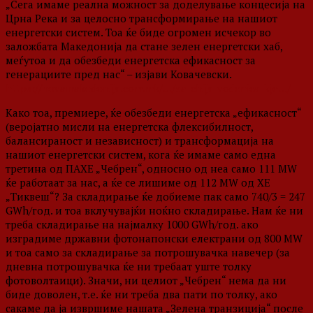
„Сега имаме реална можност за доделување концесија на
Црна Река и за целосно трансформирање на нашиот
енергетски систем. Тоа ќе биде огромен исчекор во
заложбата Македонија да стане зелен енергетски хаб,
меѓутоа и да обезбеди енергетска ефикасност за
генерациите пред нас“ – изјави Ковачевски.
https://novamakedonija.com.mk/…/za-chija-vodenica-kje…/
Како тоа, премиере, ќе обезбеди енергетска „ефикасност“
(веројатно мисли на енергетска флексибилност,
балансираност и независност) и трансформација на
нашиот енергетски систем, кога ќе имаме само една
третина од ПАХЕ „Чебрен“, односно од неа само 111 MW
ќе работаат за нас, а ќе се лишиме од 112 MW од ХЕ
„Тиквеш“? За складирање ќе добиеме пак само 740/3 = 247
GWh/год. и тоа вклучувајќи ноќно складирање. Нам ќе ни
треба складирање на најмалку 1000 GWh/год. ако
изградиме државни фотонапонски електрани од 800 MW
и тоа само за складирање за потрошувачка навечер (за
дневна потрошувачка ќе ни требаат уште толку
фотоволтаици). Значи, ни целиот „Чебрен“ нема да ни
биде доволен, т.е. ќе ни треба два пати по толку, ако
сакаме да ја извршиме нашата „Зелена транзиција“ после