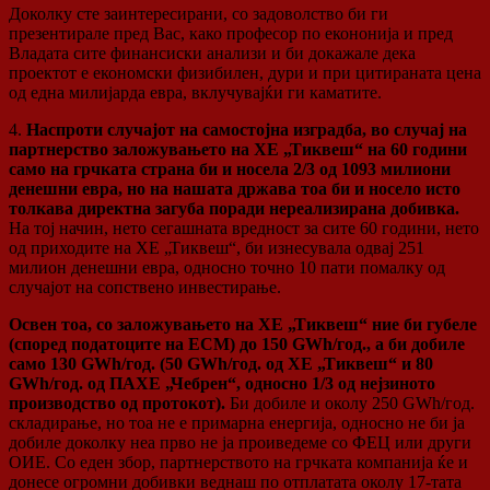
Доколку сте заинтересирани, со задоволство би ги
презентирале пред Вас, како професор по екононија и пред
Владата сите финансиски анализи и би докажале дека
проектот е економски физибилен, дури и при цитираната цена
од една милијарда евра, вклучувајќи ги каматите.
4.
Наспроти случајот на самостојна изградба, во случај на
партнерство заложувањето на ХЕ „Тиквеш“ на 60 години
само на грчката страна би и носела 2/3 од 1093 милиони
денешни евра, но на нашата држава тоа би и носело исто
толкава директна загуба поради нереализирана добивка.
На тој начин, нето сегашната вредност за сите 60 години, нето
од приходите на ХЕ „Тиквеш“, би изнесувала одвај 251
милион денешни евра, односно точно 10 пати помалку од
случајот на сопствено инвестирање.
Освен тоа, со заложувањето на ХЕ „Тиквеш“ ние би губеле
(според податоците на ЕСМ) до 150 GWh/год., а би добиле
само 130 GWh/год. (50 GWh/год. од ХЕ „Тиквеш“ и 80
GWh/год. од ПАХЕ „Чебрен“, односно 1/3 од нејзиното
производство од протокот).
Би добиле и околу 250 GWh/год.
складирање, но тоа не е примарна енергија, односно не би ја
добиле доколку неа прво не ја проиведеме со ФЕЦ или други
ОИЕ. Со еден збор, партнерството на грчката компанија ќе и
донесе огромни добивки веднаш по отплатата околу 17-тата