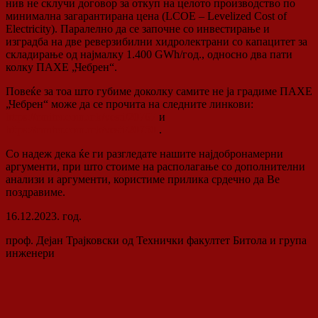
нив не склучи договор за откуп на целото производство по
минимална загарантирана цена (LCOE – Levelized Cost of
Electricity). Паралелно да се започне со инвестирање и
изградба на две реверзибилни хидролектрани со капацитет за
складирање од најмалку 1.400 GWh/год., односно два пати
колку ПАХЕ „Чебрен“.
Повеќе за тоа што губиме доколку самите не ја градиме ПАХЕ
„Чебрен“ може да се прочита на следните линкови:
https://emiter.com.mk/vesti/20767
и
https://emiter.com.mk/vesti/20750
.
Со надеж дека ќе ги разгледате нашите најдобронамерни
аргументи, при што стоиме на располагање со дополнителни
анализи и аргументи, користиме прилика срдечно да Ве
поздравиме.
16.12.2023. год.
проф. Дејан Трајковски од Технички факултет Битола и група
инженери