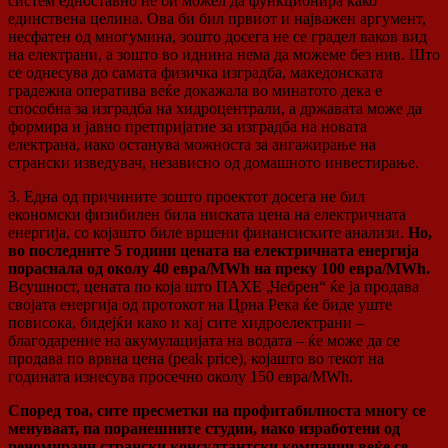
систем едноставно не би можел да функционира како
единствена целина. Ова би бил првиот и најважен аргумент,
несфатен од многумина, зошто досега не се градел ваков вид
на електрани, а зошто во иднина нема да можеме без нив. Што
се однесува до самата физичка изградба, македонската
градежна оператива веќе докажала во минатото дека е
способна за изградба на хидроцентрали, а државата може да
формира и јавно претпријатие за изградба на новата
електрана, иако останува можноста за ангажирање на
странски изведувач, независно од домашното инвестирање.
3. Една од причините зошто проектот досега не бил
економски физибилен била ниската цена на електричната
енергија, со којашто биле вршени финансиските анализи.
Но,
во последните 5 години цената на електричната енергија
пораснала од околу 40 евра/MWh на преку 100 евра/MWh.
Всушност, цената по која што ПАХЕ „Чебрен“ ќе ја продава
својата енергија од протокот на Црна Река ќе биде уште
повисока, бидејќи како и кај сите хидроелектрани –
благодарение на акумулацијата на водата – ќе може да се
продава по врвна цена (peak price), којашто во текот на
годината изнесува просечно околу 150 евра/MWh.
Според тоа, сите пресметки на профитабилноста многу се
менуваат, па поранешните студии, иако изработени од
реномирани странски консултантски компании веќе се