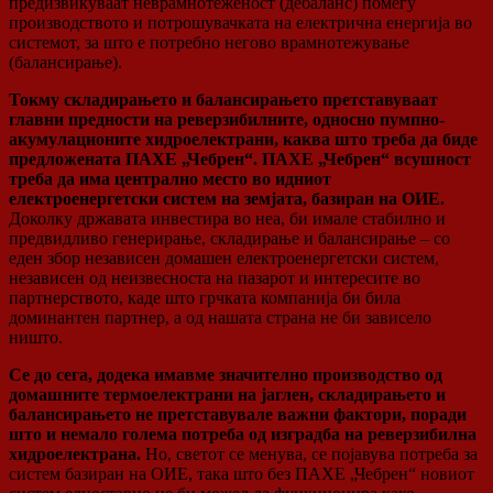
предизвикуваат неврамнотеженост (дебаланс) помеѓу
производството и потрошувачката на електрична енергија во
системот, за што е потребно негово врамнотежување
(балансирање).
Токму складирањето и балансирањето претставуваат
главни предности на реверзибилните, односно пумпно-
акумулационите хидроелектрани, каква што треба да биде
предложената ПАХЕ „Чебрен“. ПАХЕ „Чебрен“ всушност
треба да има централно место во идниот
електроенергетски систем на земјата, базиран на ОИЕ.
Доколку државата инвестира во неа, би имале стабилно и
предвидливо генерирање, складирање и балансирање – со
еден збор независен домашен електроенергетски систем,
независен од неизвесноста на пазарот и интересите во
партнерството, каде што грчката компанија би била
доминантен партнер, а од нашата страна не би зависело
ништо.
Се до сега, додека имавме значително производство од
домашните термоелектрани на јаглен, складирањето и
балансирањето не претставувале важни фактори, поради
што и немало голема потреба од изградба на реверзибилна
хидроелектрана.
Но, светот се менува, се појавува потреба за
систем базиран на ОИЕ, така што без ПАХЕ „Чебрен“ новиот