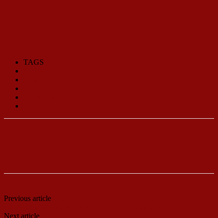
TAGS
Дејан Трајковски
Димитар Ковачевски
Тиквеш
Хидтроцентрали
Чебрен
Previous article
Левица: Директорка на МОН блиска до Заев е
одговорна за срамот со учебниците по математика
Next article
Левица: Дипломатите на Османи се со