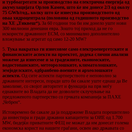
и турбоагрегати за производство на електрична енергија од
акумулацијата Орлов Камен, што ќе им донесе 2/3 од околу
75 GWh/год., колку што ќе изнесува производството од
оваа хидроцентрала (половина од годишното производство
на ХЕ „Тиквеш“).
За 60 години тоа би им донело уште нови
300 милиони денешни евра. Зошто тој приход да не го
искористи државниот ЕСМ, со минимално дополнително
вложување за агрегат од само 12-20 MW?
5.
Тука накратко ги изнесовме само електроенергетските и
финансиските аспекти на проектот, додека слични анализи
можеме да изнесеме и за градежните, економските,
водостопанските, метеоролошките, климатолошките,
земјоделските, одбранбено-воените и археолошките
аспекти.
Од сите аспекти партнерството е неповолно за
државните интереси, поради што би сакале уште еднаш да Ве
замолиме, со својот авторитет и функција на прв меѓу
еднаквите во Владата да не дозволите склучување на
предложеното партнерство со грчката компанија за ПАХЕ
„Чебрен“.
Истовремено би сакале да ја поддржиме Владата порешително
да инвестира и гради државни капацитети за ОИЕ од 1.700
MW, бидејќи приватните ФЕЦ не можат да им донесат голема
економска корист на нашите граѓани, освен ако државата со