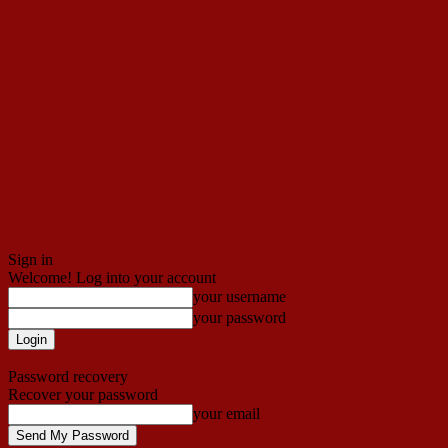
Sign in
Welcome! Log into your account
your username
your password
Forgot your password? Get help
Password recovery
Recover your password
your email