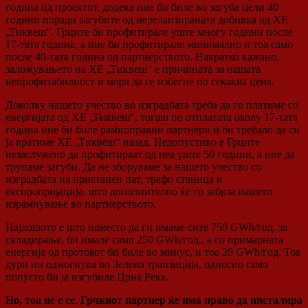
година од проектот, додека ние би биле во загуба цели 40
години поради загубите од нерелаизираната добивка од ХЕ
„Тиквеш“. Грците би профитирале уште многу години после
17-тата година, а ние би профитирале минимално и тоа само
после 40-тата година од партнерството. Накратко кажано,
заложувањето на ХЕ „Тиквеш“ е причината за нашата
непрофитабилност и мора да се избегне по секаква цена.
Доколку нашето учество во изградбата треба да го платиме со
енергијата од ХЕ „Тиквеш“, тогаш по отплатата околу 17-тата
година ние би биле рамноправни партнери и би требало да си
ја вратиме ХЕ „Тиквеш“ назад. Недопустиво е Грците
незаслужено да профитираат од неа уште 50 години, а ние да
трупаме загуби. Да не зборуваме за нашето учество со
изградбата на пристапен пат, трафо станица и
експропријација, што дополнително ќе го забрза нашето
израмнување во партнерството.
Најлошото е што наместо да ги имаме сите 750 GWh/год. за
складирање, би имале само 250 GWh/год., а со примарната
енергија од протокот би биле во минус, и тоа 20 GWh/год. Тоа
дури ни одмогнува во Зелена транзиција, односно само
попусто би ја изгубиле Црна Река.
Но, тоа не е се. Грчкиот партнер ќе има право да инсталира