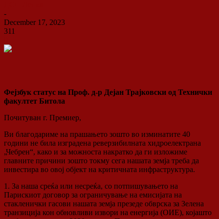
ДСП Ленка
-
December 17, 2023
311
0
Фејзбук статус на Проф. д-р Дејан Трајковски
од Технички
факултет Битола
Почитуван г. Премиер,
Ви благодариме на прашањето зошто во изминатите 40
години не била изградена реверзибилната хидроелектрана
„Чебрен“, како и за можностa накратко да ги изложиме
главните причини зошто токму сега нашата земја треба да
инвестира во овој објект на критичната инфраструктура.
1. За наша среќа или несреќа, со потпишувањето на
Парискиот договор за ограничување на емисијата на
стакленички гасови нашата земја презеде обврска за Зелена
транзиција кон обновливи извори на енергија (ОИЕ), којашто