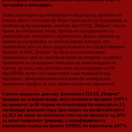
застарени и невалидни.
Освен приходите од генерираната енергија од протокот на
реката, многу поголеми ќе бидат приходите од складирање, а
особено од балансирање, особено ако ПАХЕ „Чебрен“ тоа го
прави за отворениот пазар. Цената на складирањето со
реверзибилни електрани е моментално двојно пониска од
цената на складирање со литиум-јонски батерии, без
проблемите што ги носи рециклирањето на старите батерии.
Бидејќи ПАХЕ „Чебрен“ би била исплатлива (иако
минимално) само од производството на енергија од реката,
трошоците за складирање изведени од инвестицијата се
блиску до нула, така што при цена на складирање од 50
евра/MWh, колку што изнесуваат само трошоците кај
батериите, реверзибилната електрана би остварувала
значителен профит, за што имаме соодветни пресметки.
Сосема накратко, доколку домашната ПАХЕ „Чебрен“
продава на отворен пазар, нето сегашната вредност (NPV)
на проектот за 60 години експлоатација би изнесувала 2,5
милијарди денешни евра, при индекс на профитабилност
од 20,1 во однос на почетното учество во проектот од 20%
од инвестициските трошоци, а модифицираната
внатрешна стапка на принос (MIRR) би изнесувала 4,97%.