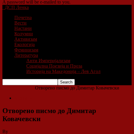
A password will be e-mailed to you.
ДСП Ленка
Почетна
Вести
Настани
Колумни
Активизам
Екологија
Феминизам
Литература
Анти Империјализам
Социјална Поезија и Проза
Историја на Македонија – Лев Агол
Home
Колумни
Отворено писмо до Димитар Ковачевски
Колумни
Отворено писмо до Димитар
Ковачевски
By