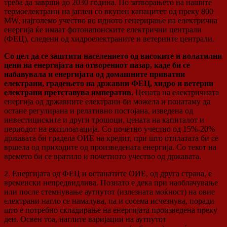
треба да заврши до 2030 година. По затворањето на нашите
термоелектрани на јаглен со вкупен капацитет од преку 800
MW, најголемо учество во идното генерирање на електрична
енергија ќе имаат фотонапонските електрични централи
(ФЕЦ), следени од хидроелектраните и ветерните централи.
Со цел да се заштити населението од високите и волатилни
цени на енергијата на отворениот пазар, каде би се
набавувала и енергијата од домашните приватни
електрани, градењето на државни ФЕЦ, хидро и ветерни
електрани претставува императив.
Цената на електричната
енергија од државните електрани би можела и понатаму да
остане регулирана и релативно постојана, изведена од
инвестициските и други трошоци, цената на капиталот и
периодот на експлоатација. Со почетно учество од 15%-20%
државата би градела ОИЕ на кредит, при што отплатата би се
вршела од приходите од произведената енергија. Со текот на
времето би се вратило и почетното учество од државата.
2. Енергијата од ФЕЦ и останатите ОИЕ, од друга страна, е
временски непредвидлива. Познато е дека при наоблачување
или после стемнување аутпутот (излезната моќност) на овие
електрани нагло се намалува, па и сосема исчезнува, поради
што е потребно складирање на енергијата произведена преку
ден. Освен тоа, наглите варијации на аутпутот