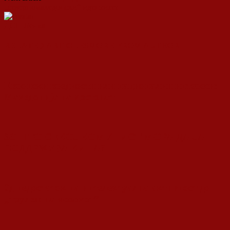
„северномакедонски“ идентитет
ДСП Ленка
RELATED ARTICLES
MORE FROM AUTHOR
Европски вредности или национални интереси:
Македонија на крстопат
ЗОШТО СЕКОЈ КОМУНИСТ МОРА ДА ЈА
ПОДДРЖУВА КИНА?
0д недостаток на интелектуална активност до
„трулеж на мозокот“