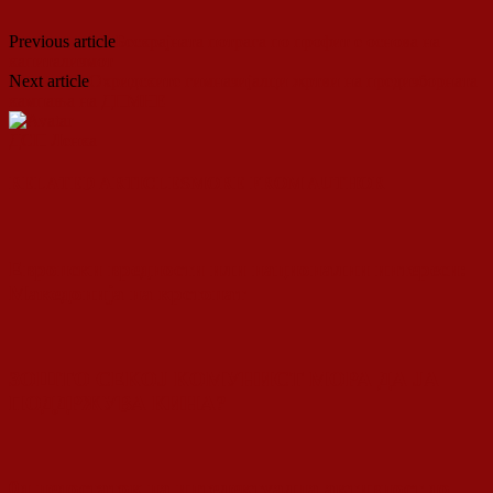
Previous article
Бескрајната потрага по профит е основа на
капитализмот
Next article
Охридските гимназијалци жртви на предизборната
кампања на ДПМНЕ
ДСП Ленка
RELATED ARTICLES
MORE FROM AUTHOR
Европски вредности или национални интереси:
Македонија на крстопат
ЗОШТО СЕКОЈ КОМУНИСТ МОРА ДА ЈА
ПОДДРЖУВА КИНА?
0д недостаток на интелектуална активност до