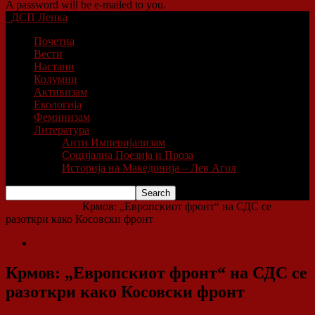
A password will be e-mailed to you.
ДСП Ленка
Почетна
Вести
Настани
Колумни
Активизам
Екологија
Феминизам
Литература
Анти Империјализам
Социјална Поезија и Проза
Историја на Македонија – Лев Агол
Home
Колумни
Крмов: „Европскиот фронт“ на СДС се
разоткри како Косовски фронт
Колумни
Крмов: „Европскиот фронт“ на СДС се
разоткри како Косовски фронт