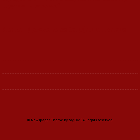
„трулеж на мозокот“
Ленка - Движење за Социјална Правда
© Newspaper Theme by tagDiv | All rights reserved.