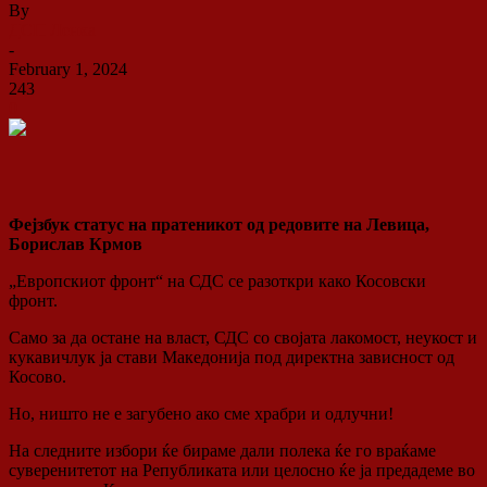
By
ДСП Ленка
-
February 1, 2024
243
0
Фејзбук статус на пратеникот од редовите на Левица,
Борислав Крмов
„Европскиот фронт“ на СДС се разоткри како Косовски
фронт.
Само за да остане на власт, СДС со својата лакомост, неукост и
кукавичлук ја стави Македонија под директна зависност од
Косово.
Но, ништо не е загубено ако сме храбри и одлучни!
На
следните избори ќе бираме дали полека ќе го враќаме
суверенитетот на Републиката или целосно ќе ја предадеме во