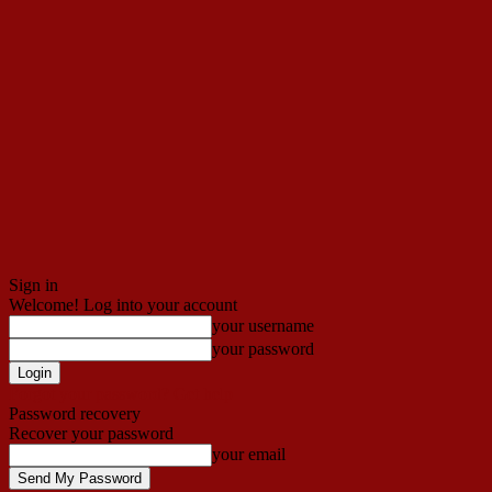
Sign in
Welcome! Log into your account
your username
your password
Forgot your password? Get help
Password recovery
Recover your password
your email