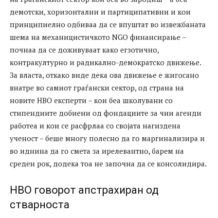
демотски, хоризонтални и партиципативни и кои
принципиелно одбиваа да се впуштат во извежбаната
шема на механицистичкото NGO финансирање –
почнаа да се доживуваат како егзотично,
контракултурно и радикално-демократско движење.
За власта, откако виде дека ова движење е жигосано
внатре во самиот граѓански сектор, од страна на
новите НВО експерти – кои беа школувани со
стипендиите добиени од фондациите за чии агенди
работеа и кои се расфрлаа со својата нагиздена
ученост – беше многу полесно да го маргинализира и
во иднина да го смета за ирелевантнo, барем на
среден рок, додека тоа не започна да се консолидира.
НВО говорот апстрахиран од
стварноста