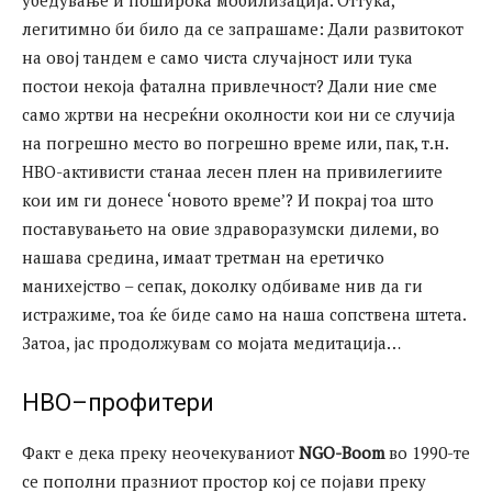
легитимно би било да се запрашаме: Дали развитокот
на овој тандем е само чиста случајност или тука
постои некоја фатална привлечност? Дали ние сме
само жртви на несреќни околности кои ни се случија
на погрешно место во погрешно време или, пак, т.н.
НВО-активисти станаа лесен плен на привилегиите
кои им ги донесе ‘новото време’? И покрај тоа што
поставувањето на овие здраворазумски дилеми, во
нашава средина, имаат третман на еретичко
манихејство – сепак, доколку одбиваме нив да ги
истражиме, тоа ќе биде само на наша сопствена штета.
Затоа, јас продолжувам со мојата медитација…
НВО–профитери
Факт е дека преку неочекуваниот
NGO-Boom
во 1990-те
се пополни празниот простор кој се појави преку