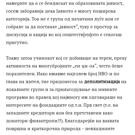
намерите да ѝ се бендисаат на образованата јавност,
сосем заборавија дека Јавното е многу поширока
категорија. Тоа не е група од начитани луѓе кои се
собрале за да постанат „јавност“, туку е простор за
дискусија и акција во кој општеств[ен]ото е секогаш
присутно.
Токму затоа учинокот кој се добиваше на терен, преку
активноста на многубројните „ен-џи-оа“, често беше
поразителен. Иако имавме најголем број НВО-и по
глава на жител, тие придонесоа за
деполитизација
на
локалните групи и за прилагодување на нивните
програми во правец кој најмногу им одговараше на
интересите на фондациите од т.н. Прв свет (т.е. на
западните кредитори кои беа претставени како
донатори-филантропи!?). Благодарејќи на ваквата
површна и краткорочна природа – невладините