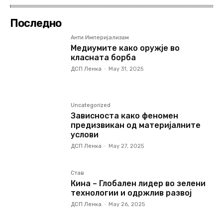
Последно
Анти Империјализам
Медиумите како оружје во
класната борба
ДСП Ленка
-
May 31, 2025
Uncategorized
Зависноста како феномен
предизвикан од материјалните
услови
ДСП Ленка
-
May 27, 2025
Став
Кина – Глобален лидер во зелени
технологии и одржлив развој
ДСП Ленка
-
May 26, 2025