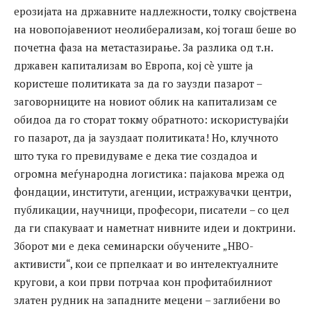
ерозијата на државните надлежности, толку својствена
на новопојавениот неолиберализам, кој тогаш беше во
почетна фаза на метастазирање. За разлика од т.н.
државен капитализам во Европа, кој сè уште ја
користеше политиката за да го заузди пазарот –
заговорниците на новиот облик на капитализам се
обидоа да го сторат токму обратното: искористувајќи
го пазарот, да ја зауздаат политиката! Но, клучното
што тука го превидуваме е дека тие создадоа и
огромна меѓународна логистика: пајакова мрежа од
фондации, институти, агенции, истражувачки центри,
публикации, научници, професори, писатели – со цел
да ги спакуваат и наметнат нивните идеи и доктрини.
Зборот ми е дека семинарски обучените „НВО-
активисти“, кои се прпелкаат и во интелектуалните
кругови, а кои први потрчаа кон профитабилниот
златен рудник на западните мецени – заглибени во