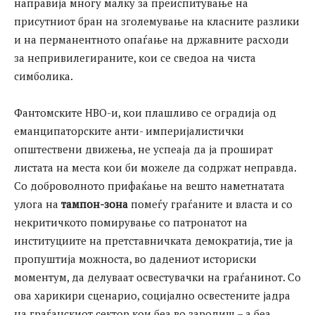
направија многу малку за преиспитување на
присутниот бран на зголемување на класните разлики
и на перманентното опаѓање на државните расходи
за непривилегираните, кои се сведоа на чиста
симболика.
Фантомските НВО-и, кои плашливо се оградија од
еманципаторските анти- империјалистички
општествени движења, не успеаја да ја прошират
листата на места кои би можелe да содржат неправда.
Со доброволното прифаќање на вешто наметнатата
улога на
тампон-зона
помеѓу граѓаните и власта и со
некритичкото помирување со патронатот на
институциите на претставничката демократија, тие ја
пропуштија можноста, во дадениот историски
моментум, да делуваат освестувачки на граѓанинот. Со
ова харикири сценарио, социјално освестените јадра
на граѓанскиот сектор кои беа во зародиш – а беа