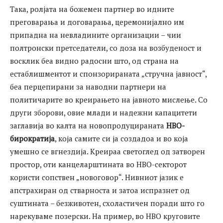
Така, ролјата на божемен партнер во идните
преговарања и договарања, церемонијално им
припадна на невладините организации – чии
полтронски претседатели, со доза на возбуденост и
восклик беа видно радосни што, од страна на
естаблишментот и спонзорираната „стручна јавност“,
беа перцепирани за наводни партнери на
политичарите во креирањето на јавното мислење. Со
други зборови, овие млади и надежни капацитети
заглавија во калта на новопродуцираната
НВО-
бирократија
, која самите си ја создадоа и во која
умешно се вгнездија. Креираа светоглед од затворен
простор, оти канцеларштината во НВО-секторот
користи сопствен „новоговор“. Нивниот јазик е
апстрахиран од стварноста и затоа испразнет од
суштината – безживотен, схоластичен поради што го
нарекуваме позерски. На пример, во НВО круговите