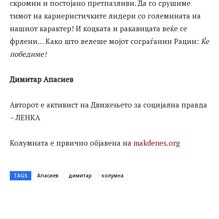
скромни и постојано претпазливи. Да го срушиме
тимот на кариеристичките лидери со големината на
нашиот карактер! И коцката и ракавицата веќе се
фрлени… Како што велеше мојот сограѓанин Рацин:
Ќе
победиме!
Димитар Апасиев
Авторот е активист на Движењето за социјална правда
– ЛЕНКА
Колумната е првично објавена на
makdenes.org
TAGS
Апасиев
димитар
колумна