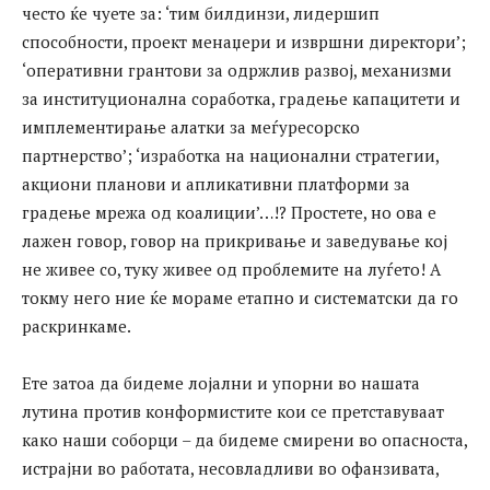
често ќе чуете за: ‘тим билдинзи, лидершип
способности, проект менаџери и извршни директори’;
‘оперативни грантови за одржлив развој, механизми
за институционална соработка, градење капацитети и
имплементирање алатки за меѓуресорско
партнерство’; ‘изработка на национални стратегии,
акциони планови и апликативни платформи за
градење мрежа од коалиции’…!? Простете, но ова е
лажен говор, говор на прикривање и заведување кој
не живее со, туку живее од проблемите на луѓето! А
токму него ние ќе мораме етапно и систематски да го
раскринкаме.
Ете затоа да бидеме лојални и упорни во нашата
лутина против конформистите кои се претставуваат
како наши соборци – да бидеме смирени во опасноста,
истрајни во работата, несовладливи во офанзивата,