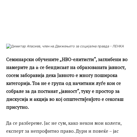
Семинарски обучените „НВО-елитисти“, заглибени во
намерите да ѝ се бендисаат на образованата јавност,
сосем заборавија дека Јавното е многу поширока
категорија. Тоа не е група од начитани луѓе кои се
собрале за да постанат „јавност“, туку е простор за
дискусија и акција во кој општеств[ен]ото е секогаш
присутно.
Да се разбереме. Јас не сум, како некои мои колеги,
експерт за непрофитно право. Дури и повеќе – јас