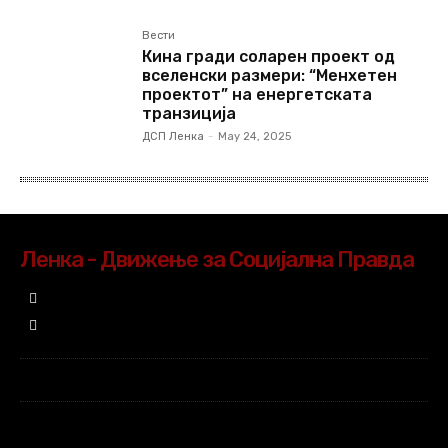
Вести
Кина гради соларен проект од
вселенски размери: “Менхетен
проектот” на енергетската
транзиција
ДСП Ленка
-
May 24, 2025
Ленка - Движење за Социјална Правда