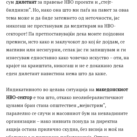
сум
дилетант
за правење НВО проекти и „стејт-
билдинзи“. Но, иако она што ми паѓа на памет за оваа
тема може и да биде затемнето од неточности, јас
никогаш не престанувам да медитирам на НВО-
секторот! Па претпоставувајќи дека моите појдовни
премиси, исто како и заклучокот до кој ќе дојдам, се
магливи или несигурни, сепак јас ги запишувам и ги
изнесувам едноставно како човечко искуство – оти, на
крајот на краиштата, никогаш и не е докажано дека
еден дилетант навистина нема што да каже.
Индикативното во целава ситуација на
македонскиот
НВО-сектор
е тоа што, откако неолибералистичкиот
цунами бран стана општествен „мејнстрим“,
паралелно се случи и масовниот бум на невладините
организации – иако нивната понуда за директна
акција остана прилично скудна, без визија и моќ на
убедување и поширока мобилизација. Оттука,