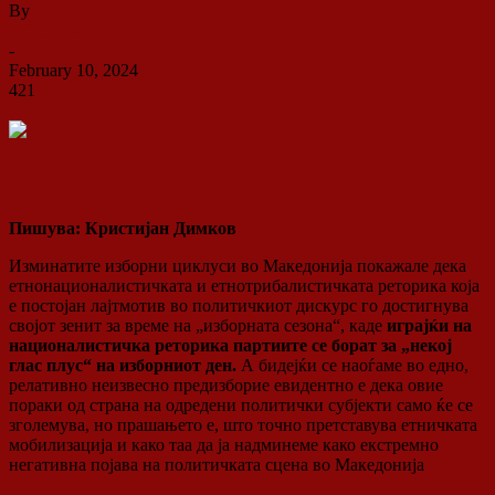
By
ДСП Ленка
-
February 10, 2024
421
0
Пишува: Кристијан Димков
Изминатите изборни циклуси во Македонија покажале дека
етнонационалистичката и етнотрибалистичката реторика која
е постојан лајтмотив во политичкиот дискурс го достигнува
својот зенит за време на „изборната сезона“, каде
играјќи на
националистичка реторика партиите се борат за „некој
глас плус“ на изборниот ден.
А бидејќи се наоѓаме во едно,
релативно неизвесно предизборие евидентно е дека овие
пораки од страна на одредени политички субјекти само ќе се
зголемува, но прашањето е, што точно претставува етничката
мобилизација и како таа да ја надминеме како екстремно
негативна појава на политичката сцена во Македонија