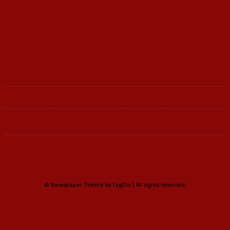
Ленка - Движење за Социјална Правда
© Newspaper Theme by tagDiv | All rights reserved.