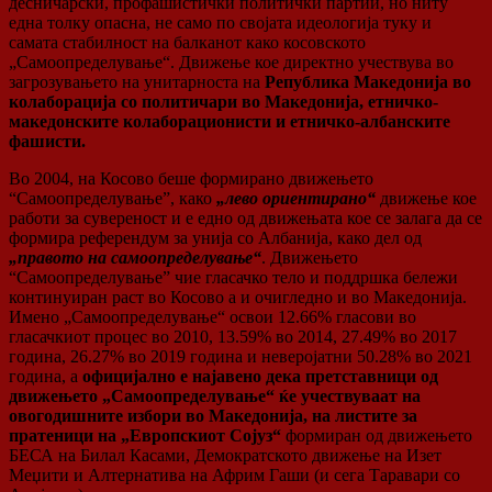
десничарски, профашистички политички партии, но ниту
една толку опасна, не само по својата идеологија туку и
самата стабилност на балканот како косовското
„Самоопределување“. Движење кое директно учествува во
загрозувањето на унитарноста на
Република Македонија во
колаборација со политичари во Македонија, етничко-
македонските колаборационисти и етничко-албанските
фашисти.
Во 2004, на Косово беше формирано движењето
“Самоопределување”, како
„лево ориентирано“
движење кое
работи за сувереност и е едно од движењата кое се залага да се
формира референдум за унија со Албанија, како дел од
„правото на самоопределување“
. Движењето
“Самоопределување” чие гласачко тело и поддршка бележи
континуиран раст во Косово а и очигледно и во Македонија.
Имено „Самоопределување“ освои 12.66% гласови во
гласачкиот процес во 2010, 13.59% во 2014, 27.49% во 2017
година, 26.27% во 2019 година и неверојатни 50.28% во 2021
година, а
официјално е најавено дека претставници од
движењето „Самоопределување“ ќе учествуваат на
овогодишните избори во Македонија, на листите за
пратеници на „Европскиот Сојуз“
формиран од движењето
БЕСА на Билал Касами, Демократското движење на Изет
Меџити и Алтернатива на Африм Гаши (и сега Таравари со