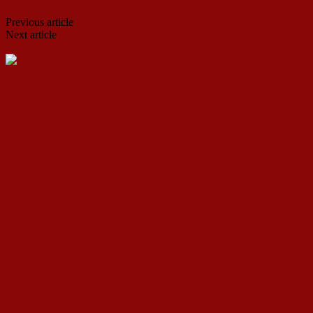
Previous article
ЕУ без перспективи
Next article
Етнички, национални или европски
интелектуалци?
ДСП Ленка
RELATED ARTICLES
MORE FROM AUTHOR
Европски вредности или национални интереси:
Македонија на крстопат
ЗОШТО СЕКОЈ КОМУНИСТ МОРА ДА ЈА
ПОДДРЖУВА КИНА?
0д недостаток на интелектуална активност до
„трулеж на мозокот“