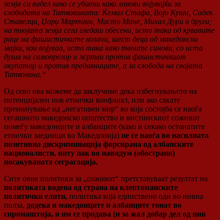
земја си видел како се убиени како лавови војувајќи за
слободата на Татковината: Ќемал Стафа, Војо Куши, Садек
Ставелци, Џорџ Мартини, Мисто Мане, Михал Дури и други;
на твојата земја сега гледаш обесени, исто така од крвавите
раце на фашистичките колачи, шест деца од македонски
мајки, кои војуваа, исто така како твоите синови, со иста
душа на самопрегор и жртви против фашистичкиот
окупатор и против предавниците, а за слобода на својата
Татковина.“
Од сево ова можеме да заклучиме дека избегнувањето на
потенцијален нов етнички конфликт, или ако сакате
преминување од „негативен мир“ во која состојба се наоѓа
сегашното македонско општество и вистинскиот соживот
помеѓу македонците и албанците (како и секако останатите
етнички заедници во Македонија)
не се наоѓа во насилната
позитивна дискриминација форсирана од албанските
националисти, ниту пак во навидум (обострано)
посакуваната сеграгација.
Сите овие политики за „соживот“ претставуваат резултат на
политиката водена од страна на клептоманските
политички елити,
политика која единствено оди во нивна
полза,
додека и македонците и албанците тонат во
сиромаштија, и им се продава (и за жал добар дел од нив