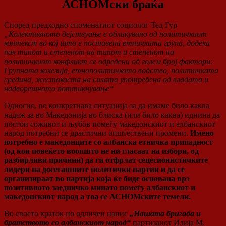
АСНОМски браќа
Според предходно споменатиот социолог Тед Гур
„Колективното дејствуање е обликувано од политичкиот
контекст во кој што е поставена етничката група, додека
пак типот и степенот на типот и степенот на
политичкиот конфликт се одредени од голем број фактори:
Групната кохезија, етнополитичкото водство, политичката
средина, жестокоста на силата употребена од владата и
надворешното поттикнување“
Односно, во конкретнава ситуација за да имаме било каква
надеж за во Македонија во блиска (или било каква) иднина да
постои соживот и љубов помеѓу македонскиот и албанскиот
народ потребни се драстични општествени промени.
Имено
потребно е македонците со албанска етничка припадност
(од кои повеќето воопшто не ни гласаат на избори, од
разбирливи причини) да ги отфрлат сецесионистичките
лидери на досегашните политички партии и да се
организираат во партија која ќе биде основана врз
позитивното заедничко минато помеѓу албанскиот и
македонскиот народ а тоа се АСНОМските темели.
Во своето краток но одличен напис
„Нашата бригада и
братството со албанскиот народ“
партизанот Илија М.