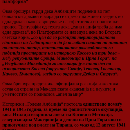
платформа“
Оваа брошура тврди дека Албанците поделени во пет
балкански држави и мора да се стремат да живеат заедно, во
една држава како завршување на тој етнички и политички
процес. Тргнувајќи од тезата дека „една нација треба да има
една држава“, во Платформата се наведува дека по Втората
светска војна,
„со цел да го разбијат територијалното
единство на Албанците и да ja ослабат силата на нивниот
политички отпор, титоистичките раководители ги
поделија просторите на историско Косово на три дела –
меѓу републиките Србија, Македонија и Црна Гора“, па
„Република Македонија го анектира јужниот дел на
историското Косово (окрузите Скопје, Тетово, Гостивар,
Кичево, Куманово), заедно со окрузите Дебар и Струга“.
Оваа брошура предизвика официјална реакција и жестока
осуда од страна на Македонската академија на науките и
уметностите со поднаслов „апел за мир“
Историски „Голема Албанија“ постоела
единствено помеѓу
1941 и 1945 година, за време на фашистичката окупација,
кога Италија извршила анекс на Косово и Метохија,
северозападна Македонија и делови на Црна Гора кои ги
приклучиле под власт на Тирана, со указ од 12 август 1941