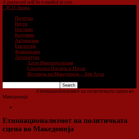
A password will be e-mailed to you.
ДСП Ленка
Почетна
Вести
Настани
Колумни
Активизам
Екологија
Феминизам
Литература
Анти Империјализам
Социјална Поезија и Проза
Историја на Македонија – Лев Агол
Home
Колумни
Етнонационализмот на политичката сцена во
Македонија
Колумни
Етнонационализмот на политичката
сцена во Македонија