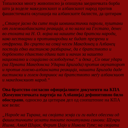
Топалоски многу живописно ја опишува заедничката борба
што ја воделе македонскиот и албанскиот народ против
фашистичката окупација на албанските балисти, да цитирам
„Стануе јасно да сите тија шовинистички пароли, пуштани
от големоалбанската реакција, а по налог на Гестапо, денес
во епохата на Н. О. војна на нашите два братски народи,
како нестварни и противнародни ке бидат презрени и
отфрлени. Во срцето на секој чесен Македонец и Албанец
постоји едно вистинско разбирање, да е братството и
борбеното единство едини пат и начин за нашето
национално и социјално ослободуење.“ и дека „Со овие удари
(на Првата Македонска Ударна Бригада) против окупаторот
и против големо-албанската реакција, нашата Бригада даде
вистински и голем допринос на братството меѓу албанскиот
и македонскиот народ.“
Ова братство согласно официјалните документи на КПА
(Комунистичката партија на Албанија) дефинитивно било
обострано
, односно да цитирам дел од соопштение на КПА
кое вели:
„Народе на Тирана, на својата земја си ги видел обесени од
фашистичките џелати твоите почитувани синови: Шукри
Ишма, Амид Шијак, Ферит Џајо и Никола Тупе; на својата