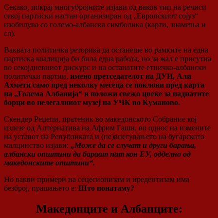
Секако, покрај многубројните изјави од ваков тип на речиси
секој партиски настан организиран од „Европскиот сојуз“
изобилува со големо-албанска симболика (карти, знамиња и
сл).
Ваквата политичка реторика да останеше во рамките на една
партиска коалиција би била една работа, но за жал е присутна
во секојдневниот дискурс и на останатите етничко-албански
политички партии,
имено претседателот на ДУИ, Али
Ахмети само пред неколку месеца се поклони пред карта
на „Голема Албанија“ и положи свежо цвеќе за паднатите
борци во нелегалниот музеј на УЧК во Куманово.
Скендер Реџепи, пратеник во македонското Собрание кој
излезе од Алтернатива на Африм Гаши, во однос на измените
на уставот на Републиката и (не)внесувањето на бугарското
малцинство изјави:
„Може да се случат и други барања,
албански општини да бараат пат кон ЕУ, одделно од
македонските општини“.
Но вакви примери на сецесионизам и иредентизам има
безброј, прашањето е:
Што понатаму?
Македонците и Албанците: