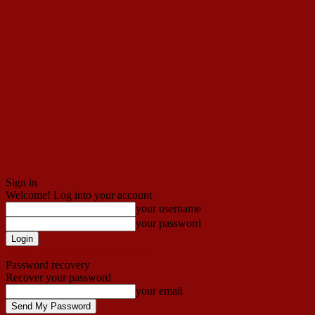
Sign in
Welcome! Log into your account
your username
your password
Forgot your password? Get help
Password recovery
Recover your password
your email