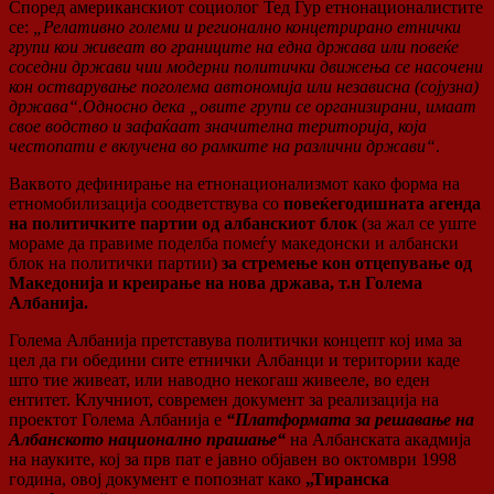
Според американскиот социолог Тед Гур етнонационалистите
се:
„Релативно големи и регионално концетрирано етнички
групи кои живеат во границите на една држава или повеќе
соседни држави чии модерни политички движења се насочени
кон остварување поголема автономија или независна (сојузна)
држава“.Односно дека „овите групи се организирани, имаат
свое водство и зафаќаат значителна територија, која
честопати е вклучена во рамките на различни држави“
.
Ваквото дефинирање на етнонационализмот како форма на
етномобилизација соодветствува со
повеќегодишната агенда
на политичките партии од албанскиот блок
(за жал се уште
мораме да правиме поделба помеѓу македонски и албански
блок на политички партии)
за стремење кон отцепување од
Македонија и креирање на нова држава, т.н Голема
Албанија.
Голема Албанија претставува политички концепт кој има за
цел да ги обедини сите етнички Албанци и територии каде
што тие живеат, или наводно некогаш живееле, во еден
ентитет. Клучниот, современ документ за реализација на
проектот Голема Албанија е
“Платформата за решавање на
Албанското национално прашање“
на Албанската акадмија
на науките, кој за прв пат е јавно објавен во октомври 1998
година, овој документ е попознат како
„Тиранска