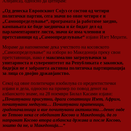
Алијанса), односно да цитирам:
„Од денеска Европскиот Сојуз се состои од четири
политички партии, сега значи во овие четири е и
„Самоопределување“, програмата ја работиме заедно,
кампањата ќе биде заедничка и ќе бидат дел од
парламентарните листи, значи ќе има членови и
претставници од „Самоопределување“
изјави Изет Меџити.
Мораме да напоменеме дека учеството на косовското
„Самоопределување“ на избори во Македонија преку свои
претставници, иако е
максимално загрозувачки за
унитарноста и суверенитетот на Републиката е законски,
бидејќи не е забранета активна политичка партиципација
за лица со двојно државјанство.
Секој од овие политичари изобилува со иредентистички
изјави и дела, односно на пример по повод денот на
албанското знаме, на 28 ноември Билал Касами изјави:
„Почитувани присутни, драги сопатници Изет, Африм,
почитувани медиуми… Почитувани пратеници,
градоначалници и вие почитувани активисти…денес овде
во Тетово нека се обединат Косово и Македонија, да го
направат Косово втора албанска држава и после Косово,
зошто да не, и Македонија…“