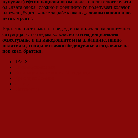
купуваат) ефтин национализам
, додека политичките елити
од „двата блока“ сложно и обединето го поделуваат колачот
наречен „буџет“ – не е за џабе кажано
„сложни попови и во
петок мрсат“
.
Единствениот начин напред од оваа многу лоша општествена
ситуација јас го гледам во
класното и наднационално
освестување и на македонците и на албанците, нивно
политичко, социјалистичко обединување и создавање на
нов свет, братски.
TAGS
Етнонационализам
Етнонационализмот во Македонија
Кристијан Димков
Левица
Македонија