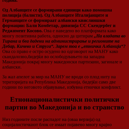
година.
Од Албанците се формирани единици како помошна
полиција (балисти). Од Албанците Италијанците и
Германците се формираат албански квислиншки
формации: Бали Комбетар, дивизија СС Скендербег и
Реджимент Косово.
Ова е наведено во платформата како
многу позитивна работа, односно да цитирам
„На владата во
Тирана и беа дадени на администрирање и регионите на
Дебар, Кичево и Струга“. Зарем тоа е „етничка Албанија“?
Ова со право е остро осудено во одговорот на МАНУ како
скандалозно,бидејќи во ослободувањето на западна
Македонија покрај многу македонски партизани, загинале и
албански.
За жал апелот за мир на МАНУ не вроди со плод ниту на
територијата на Република Македонија, бидејќи само две
години по неговото објавување, избувна етнички конфликт.
Етнонационалистички политички
партии во Македонија и во странство
Низ годините после распадот на (оваа верзија) од
социјалистичкиот блок се имаат појавено многу крајно