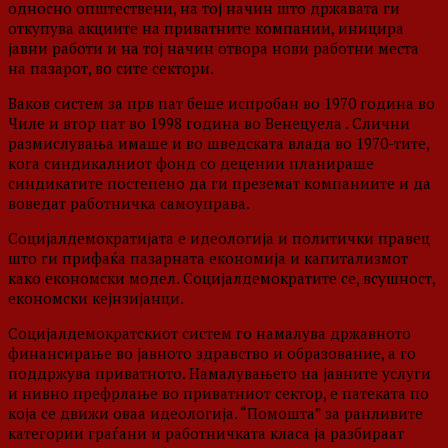
односно општествени, на тој начин што државата ги
откупува акциите на приватните компании, иницира
јавни работи и на тој начин отвора нови работни места
на пазарот, во сите сектори.
Ваков систем за прв пат беше испробан во 1970 година во
Чиле и втор пат во 1998 година во Венецуела . Слични
размислувања имаше и во шведската влада во 1970-тите,
кога синдикалниот фонд со децении планираше
синдикатите постепено да ги преземат компаниите и да
воведат работничка самоуправа.
Социјалдемократијата е идеологија и политички правец
што ги прифаќа пазарната економија и капитализмот
како економски модел. Социјалдемократите се, всушност,
економски кејнзијанци.
Социјалдемократскиот систем го намалува државното
финансирање во јавното здравство и образование, а го
поддржува приватното. Намалувањето на јавните услуги
и нивно префрлање во приватниот сектор, е патеката по
која се движи оваа идеологија. “Помошта” за ранливите
категории граѓани и работничката класа ја разбираат