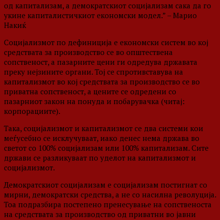
од капитализам, а демократскиот социјализам сака да го
укине капиталистичкиот економски модел.” – Марио
Накиќ
Социјализмот по дефиниција е економски систем во кој
средствата за производство се во општествена
сопственост, а пазарните цени ги одредува државата
преку нејзините органи. Тој се спротивставува на
капитализмот во кој средствата за производство се во
приватна сопственост, а цените се одредени со
пазарниот закон на понуда и побарувачка (читај:
корпорациите).
Така, социјализмот и капитализмот се два системи кои
меѓусебно се исклучуваат, иако денес нема држава во
светот со 100% социјализам или 100% капитализам. Сите
држави се разликуваат по уделот на капитализмот и
социјализмот.
Демократскиот социјализам е социјализам постигнат со
мирни, демократски средства, а не со насилна револуција.
Тоа подразбира постепено пренесување на сопственоста
на средствата за производство од приватни во јавни