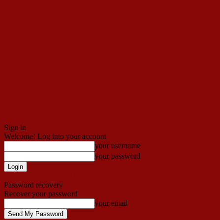
Sign in
Welcome! Log into your account
your username
your password
Forgot your password? Get help
Password recovery
Recover your password
your email