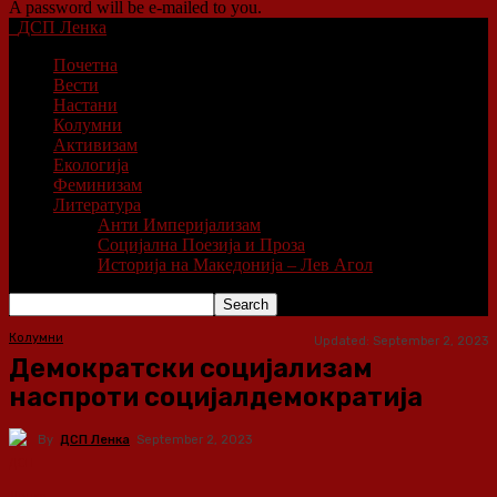
A password will be e-mailed to you.
ДСП Ленка
Почетна
Вести
Настани
Колумни
Активизам
Екологија
Феминизам
Литература
Анти Империјализам
Социјална Поезија и Проза
Историја на Македонија – Лев Агол
Колумни
Updated:
September 2, 2023
Демократски социјализам
наспроти социјалдемократија
By
ДСП Ленка
September 2, 2023