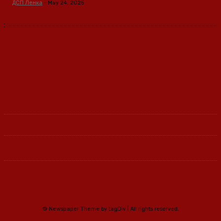
ДСП Ленка
-
May 24, 2025
Ленка - Движење за Социјална Правда
© Newspaper Theme by tagDiv | All rights reserved.