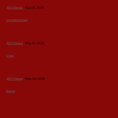
ДСП Ленка
-
May 31, 2025
Uncategorized
Зависноста како феномен предизвикан од
материјалните услови
ДСП Ленка
-
May 27, 2025
Став
Кина – Глобален лидер во зелени технологии и
одржлив развој
ДСП Ленка
-
May 26, 2025
Вести
Кина гради соларен проект од вселенски
размери: “Менхетен проектот” на енергетската
транзиција