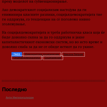
преку моделот на субвенционирање.
Ако демократскиот социјализам настојува да ги
елиминира класните разлики, социјалдемократијата тие
ги оддржува, со тенденции на сѐ поголемо нивно
зголемување.
На социјалдемократијата и треба работничка класа која ќе
биде доволно силна за да го оддржува и јакне
капиталистичкиот економски систем, но во исто време и
доволно слаба за да не се обиде истиот да го укине.
TAGS
Демократски социјализам
Никола Петров
Социјалдемократија
Социјализам
Последно
Анти Империјализам
Медиумите како оружје во класната борба