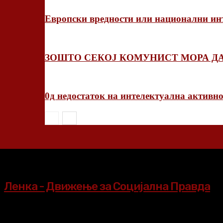
Европски вредности или национални инт
ЗОШТО СЕКОЈ КОМУНИСТ МОРА ДА
0д недостаток на интелектуална активно
Ленка - Движење за Социјална Правда