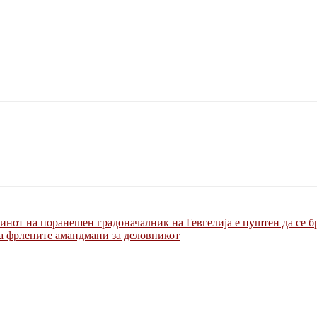
синот на поранешен градоначалник на Гевгелија е пуштен да се б
а фрлените амандмани за деловникот