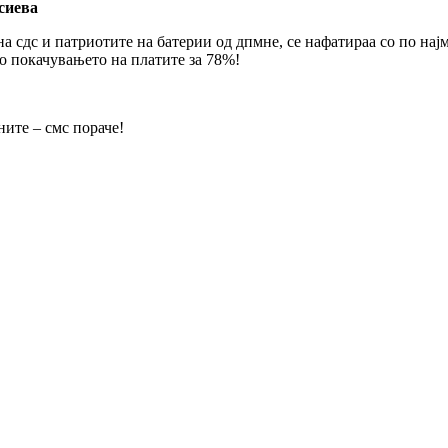
сиева
 на сдс и патриотите на батерии од дпмне, се нафатираа со по на
по покачувањето на платите за 78%!
ните – смс пораче!