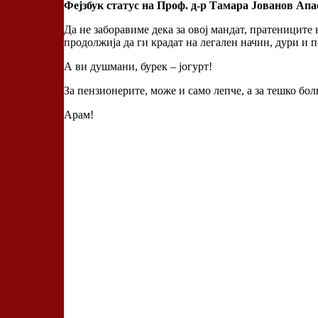
Фејзбук статус на Проф. д-р Тамара Јованов Апа
Да не заборавиме дека за овој мандат, пратениците
продолжија да ги крадат на легален начин, дури и 
А ви душмани, бурек – јогурт!
За пензионерите, може и само лепче, а за тешко бол
Арам!