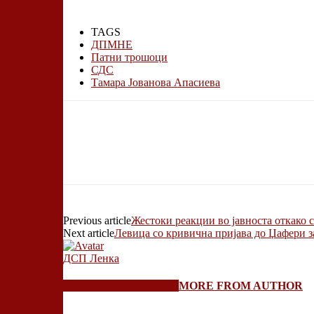
TAGS
ДПМНЕ
Патни трошоци
СДС
Тамара Јованова Апасиева
Previous article
Жестоки реакции во јавноста откако 
Next article
Левица со кривична пријава до Џафери з
ДСП Ленка
RELATED ARTICLES
MORE FROM AUTHOR