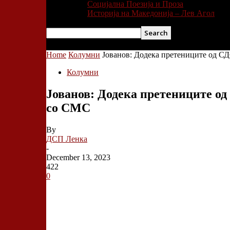
Социјална Поезија и Проза
Историја на Македонија – Лев Агол
Home
Колумни
Јованов: Додека претениците од СД
Колумни
Јованов: Додека претениците од
со СМС
By
ДСП Ленка
-
December 13, 2023
422
0