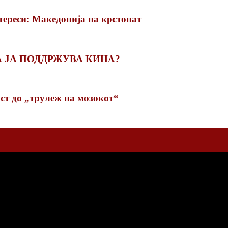
ереси: Македонија на крстопат
 ЈА ПОДДРЖУВА КИНА?
ст до „трулеж на мозокот“