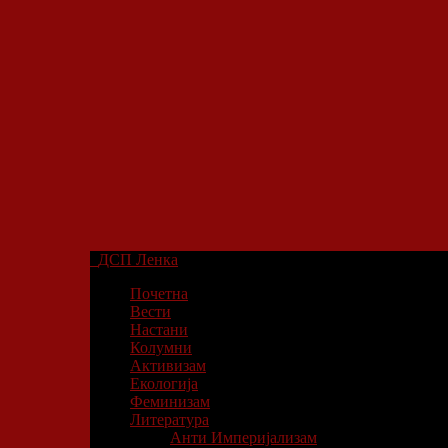
ДСП Ленка
Почетна
Вести
Настани
Колумни
Активизам
Екологија
Феминизам
Литература
Анти Империјализам