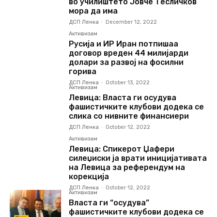
во училиштето Јовче Тесличков
мора да има
ДСП Ленка
-
December 12, 2022
Активизам
Русија и ИР Иран потпишаа
договор вреден 44 милијарди
долари за развој на фосилни
горива
ДСП Ленка
-
October 13, 2022
Активизам
Левица: Власта ги осудува
фашистичките клубови додека се
слика со нивните финансиери
ДСП Ленка
-
October 12, 2022
Активизам
Левица: Спикерот Џафери
силеџиски ја врати иницијативата
на Левица за референдум на
корекција
ДСП Ленка
-
October 12, 2022
Активизам
Власта ги “осудува”
фашистичките клубови додека се