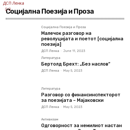
ДСП Ленка
Социјална Поезија и Проза
Социјална Поезија и Проза
Малечок разговор на
револуцијата и поетот [социјална
поезија]
ДСП Ленка
-
June 11, 2023
Литература
Бертолд Брехт: „Без наслов“
ДСП Ленка
-
May 5, 2023
Литература
Разговор со финансинспекторот
за поезијата – Мајаковски
ДСП Ленка
-
May 5, 2023
Активизам
Одговорност за немилиот настан