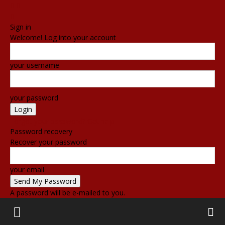
Sign in
Welcome! Log into your account
your username
your password
Forgot your password? Get help
Password recovery
Recover your password
your email
A password will be e-mailed to you.