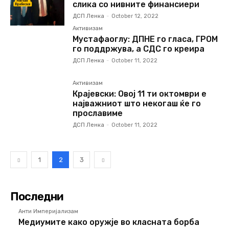
слика со нивните финансиери
ДСП Ленка
-
October 12, 2022
Активизам
Мустафаоглу: ДПНЕ го гласа, ГРОМ
го поддржува, а СДС го креира
ДСП Ленка
-
October 11, 2022
Активизам
Крајевски: Овој 11 ти октомври е
најважниот што некогаш ќе го
прославиме
ДСП Ленка
-
October 11, 2022
1
2
3
Последни
Анти Империјализам
Медиумите како оружје во класната борба