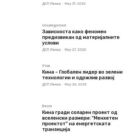
ДСП Ленка
-
May 31, 2025
Uncategorized
Зависноста како феномен
предизвикан од материјалните
услови
ДСП Ленка
-
May 27, 2025
Став
Кина – Глобален лидер во зелени
технологии и одржлив развој
ДСП Ленка
-
May 26, 2025
Вести
Кина гради соларен проект од
вселенски размери: “Менхетен
проектот” на енергетската
транзиција