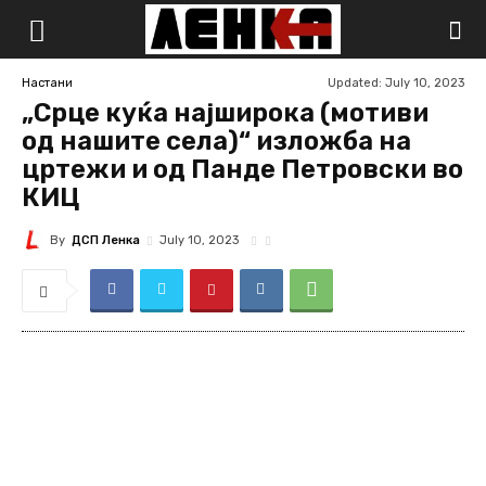
Updated:
July 10, 2023
Настани
„Срце куќа најширока (мотиви
од нашите села)“ изложба на
цртежи и од Панде Петровски во
КИЦ
By
ДСП Ленка
July 10, 2023