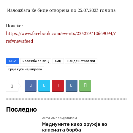
Изложбата ќе биде отворена до 25.07.2023 година
Повеќе:
https://www.facebook.com/events/223229710669094/?
ref=newsfeed
TAGS
изложба во КИЦ
КИЦ
Панде Петровски
Срце куќа најширока
Последно
Анти Империјализам
Медиумите како оружје во
класната борба