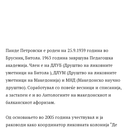
Панде Петровски е роден на 25.9.1939 година во
Брусник, Битола. 1963 година завршува Педагошка
академија. Член е на ДЛУБ (Друштво на ликовните
уметници на Битола ), ДЛУМ (Друштво на ликовните
уметници на Македонија) и МНД (Македонско научно
друштво). Соработувал со повеќе весници и списанија,
а застапен е и во Антологиите на македонскиот и
балканскиот афоризам.
Од основањето во 2005 година учествувал и ја
раководи како координатор ликовната колонија “Де