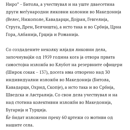
Ниро” – Битола, а учествувал и на уште дваесетина
други меѓународни ликовни колонии во Македонија
(Велес, Нижополе, Кавадарци, Дојран, Гевгелија,
Струга, Дрен, Белчишта), а исто така и во Србија, Црна
Гора, Албанија, Грција и Романија.
Со создадените неколку илјади ликовни дела,
започнувајќи од 1959 година кога ја отвора првата
самостојна изложба во Клубот на резервните офицери
(Широк сокак – 137), досега има отворено над 30
индивидуални изложби во Македонија (Битола,
Кавадарци, Охрид, Скопје), а исто така и во Србија,
Шведска и Австралија. Со свои дела учествувал и на
над стотина колективни изложби во Македонија,
Бугарија и Турција.
Ќе бидат изложени преку 60 цртежи со мотиви од
нашите села.