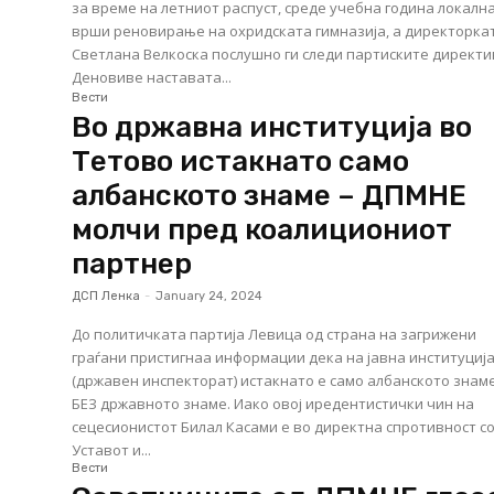
за време на летниот распуст, среде учебна година локалн
врши реновирање на охридската гимназија, а директорка
Светлана Велкоска послушно ги следи партиските директи
Деновиве наставата...
Вести
Во државна институција во
Тетово истакнато само
албанското знаме – ДПМНЕ
молчи пред коалициониот
партнер
ДСП Ленка
-
January 24, 2024
До политичката партија Левица од страна на загрижени
граѓани пристигнаа информации дека на јавна институциј
(државен инспекторат) истакнато е само албанското знаме
БЕЗ државното знаме. Иако овој иредентистички чин на
сецесионистот Билал Касами е во директна спротивност с
Уставот и...
Вести