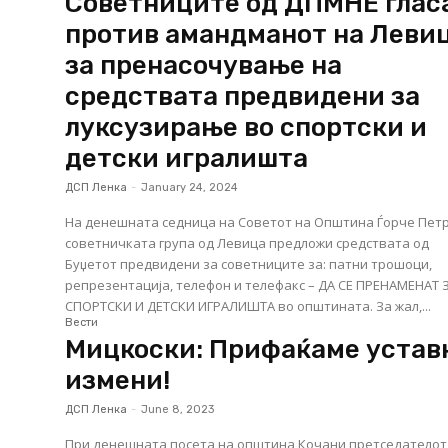
Советниците од ДПМНЕ глас
против амандманот на Леви
за пренасочување на
средствата предвидени за
луксузирање во спортски и
детски игралишта
ДСП Ленка
-
January 24, 2024
На денешната седница на Советот на Општина Ѓорче Петр
советничката група од Левица предложи средствата од
Буџетот предвидени за советниците за: патни трошоци,
репрезентација, телефон и телефакс – ДА СЕ ПРЕНАМЕНАТ 
СПОРТСКИ И ДЕТСКИ ИГРАЛИШТА во општината. За жал,...
Вести
Мицкоски: Прифаќаме устав
измени!
ДСП Ленка
-
June 8, 2023
При денешната посета на општина Кочани претседателот