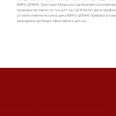
ВМРО-ДПМНЕ, Христијан Мицкоски одговарајќи на новинар
прашање во однос на тоа што од СДСМ велат дека прифат
уставни измени истакна дека ВМРО-ДПМНЕ прифаќа устав
амандмани да бидат ефективни и дел од...
авда