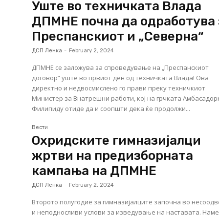
Уште во техничката Влада
ДПМНЕ почна да одработува 
Преспанскиот и „Северна“
ДСП Ленка
-
February 2, 2024
ДПМНЕ се заложува за спроведување на „Преспанскиот
договор“ уште во првиот ден од техничката Влада! Ова
директно и недвосмислено го прави преку техничкиот
Министер за Внатрешни работи, кој на грчката Амбасадор
Филипиду отиде да и соопшти дека ќе продолжи...
Вести
Охридските гимназијалци
жртви на предизборната
кампања на ДПМНЕ
ДСП Ленка
-
February 2, 2024
Второто полугодие за гимназијалците започна во несоод
и неподносливи услови за изведување на наставата. Нам