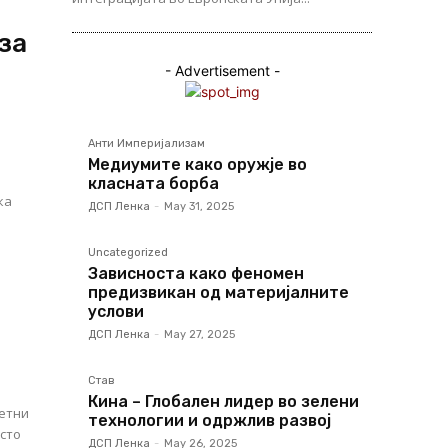
за
- Advertisement -
Анти Империјализам
Медиумите како оружје во
класната борба
ка
ДСП Ленка
-
May 31, 2025
Uncategorized
Зависноста како феномен
предизвикан од материјалните
услови
ДСП Ленка
-
May 27, 2025
Став
Кина – Глобален лидер во зелени
ветни
технологии и одржлив развој
есто
ДСП Ленка
-
May 26, 2025