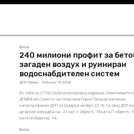
Вести
240 милиони профит за бето
загаден воздух и руиниран
водоснабдителен систем
ДСП Ленка
-
February 19, 2024
Во сабота, (17.02.2024) на вонредна седница, советниците 
ДПМНЕ во Советот на Општина Ѓорче Петров изгласаа
катастрофален ДУП за градска четврт С3 16. Со овој ДУП ќе се
дозволи изградба на: -21 кат (1 објект), -18 ката (1 објект), -16
ката (4 објекти), -14...
Вести