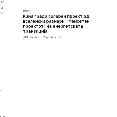
ата
та
Вести
ви.
Кина гради соларен проект од
вселенски размери: “Менхетен
проектот” на енергетската
транзиција
ДСП Ленка
-
May 24, 2025
а
,
о