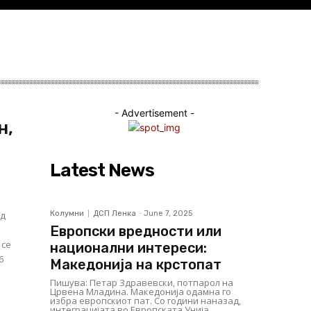
- Advertisement -
н,
Latest News
од
Колумни
ДСП Ленка
-
June 7, 2025
Европски вредности или
национални интереси:
Македонија на крстопат
Пишува: Петар Здравевски, потпарол на
Црвена Младина. Македонија одамна го
избра европскиот пат. Со години наназад,
интеграцијата во Европската Унија...