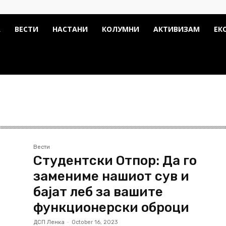
А
ВЕСТИ
НАСТАНИ
КОЛУМНИ
АКТИВИЗАМ
ЕК
Вести
Студентски Отпор: Да го
замениме нашиот сув и
бајат леб за вашите
функционерски оброци
ДСП Ленка
-
October 16, 2023