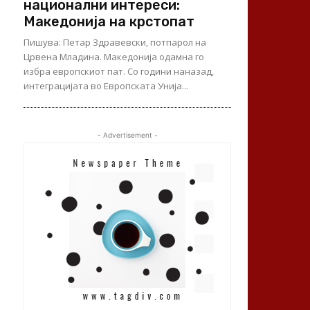
национални интереси:
Македонија на крстопат
Пишува: Петар Здравевски, потпарол на
Црвена Младина. Македонија одамна го
избра европскиот пат. Со години наназад,
интеграцијата во Европската Унија...
- Advertisement -