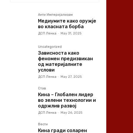
Анти Империјализам
Медиумите како оружје
во класната борба
ДСП Ленка
-
May 31, 2025
Uncategorized
Зависноста како
феномен предизвикан
од материјалните
услови
ДСП Ленка
-
May 27, 2025
Став
Кина – Глобален лидер
во зелени технологии и
одржлив развој
ДСП Ленка
-
May 26, 2025
Вести
Кина гради соларен