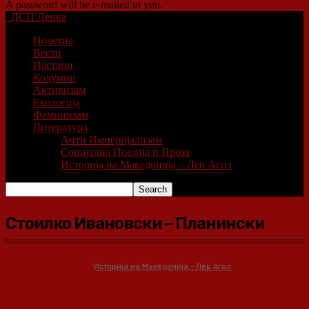
A password will be e-mailed to you.
ДСП Ленка
Почетна
Вести
Настани
Колумни
Активизам
Екологија
Феминизам
Литература
Анти Империјализам
Социјална Поезија и Проза
Историја на Македонија – Лев Агол
Стоилко Ивановски – Планински
Историја на Македонија - Лев Агол
Една Рацинова посета на Азот
[Стоилко Ивановски – Планински]