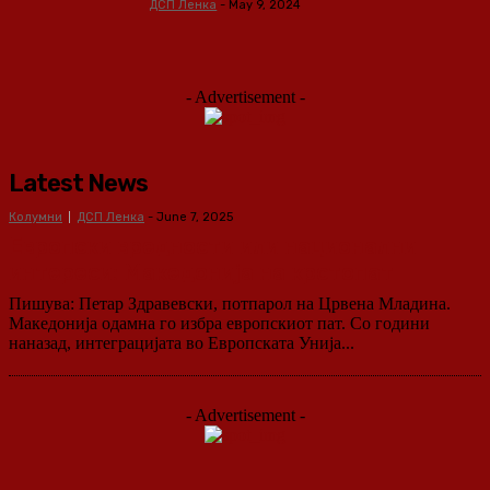
ДСП Ленка
-
May 9, 2024
- Advertisement -
Latest News
Колумни
ДСП Ленка
-
June 7, 2025
Европски вредности или национални
интереси: Македонија на крстопат
Пишува: Петар Здравевски, потпарол на Црвена Младина.
Македонија одамна го избра европскиот пат. Со години
наназад, интеграцијата во Европската Унија...
- Advertisement -