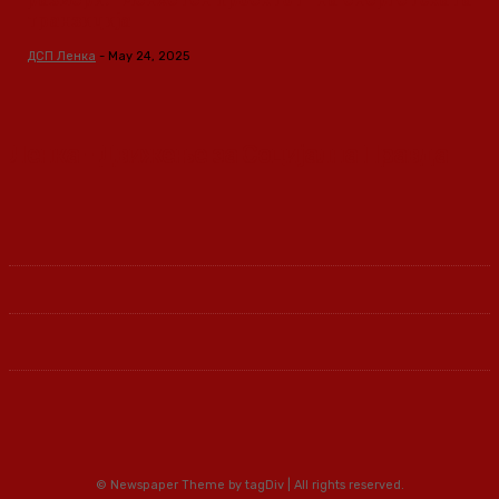
транзиција
ДСП Ленка
-
May 24, 2025
Ленка - Движење за Социјална Правда
© Newspaper Theme by tagDiv | All rights reserved.