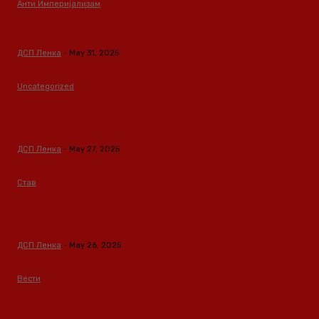
Анти Империјализам
Медиумите како оружје во класната борба
ДСП Ленка
-
May 31, 2025
Uncategorized
Зависноста како феномен предизвикан од
материјалните услови
ДСП Ленка
-
May 27, 2025
Став
Кина – Глобален лидер во зелени технологии и
одржлив развој
ДСП Ленка
-
May 26, 2025
Вести
Кина гради соларен проект од вселенски
размери: “Менхетен проектот” на енергетската