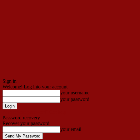
Sign in
Welcome! Log into your account
your username
your password
Forgot your password? Get help
Password recovery
Recover your password
your email